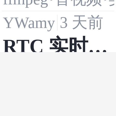
“Lei“ 正式
3 天前
YWamy
发布：十年
RTC 实时音
之后，以你
实时音视频
视频底层架
之名
RTC实战笔记
5
构解析：多