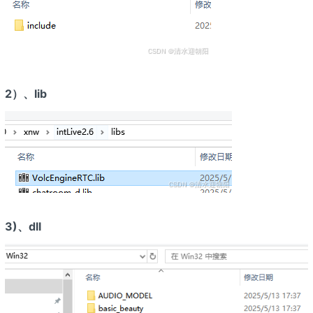
2）、lib
3)、dll