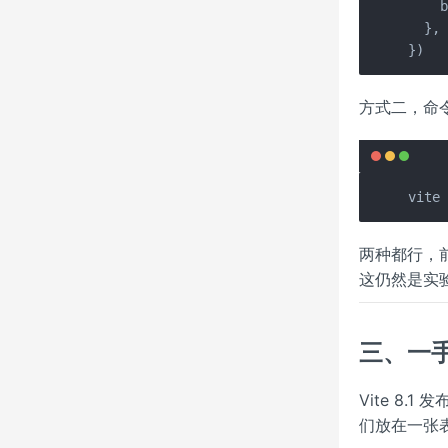
    b
  },

})
方式二，命
vite
两种都行，前
这仍然是实验
三、一
Vite 8
们放在一张