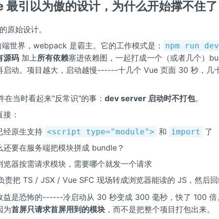
te 最引以为傲的设计，为什么开始撑不住了
e 的原始设计。
的前端世界，webpack 是霸主。它的工作模式是：
npm run de
有源码
加上
所有依赖
塞进依赖图，一起打成一个（或者几个）bun
启动。项目越大，启动越慢------十几个 Vue 页面 30 秒，几
了一件在当时看起来"反常识"的事：
dev server 启动时不打包
。
直接：
已经原生支持
和
了
<script type="module">
import
还要在服务端把模块拼成 bundle？
浏览器按需请求模块，需要哪个就发一个请求
 只负责把 TS / JSX / Vue SFC 现场转成浏览器能读的 JS，然
是恐怖的------冷启动从 30 秒变成 300 毫秒，快了 100
因为
首屏只请求首屏用到的模块
，而不是把整个项目打包出来。