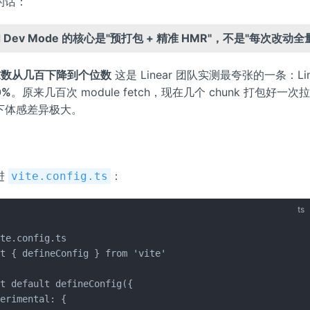
的话：
ed Dev Mode 的核心是"预打包 + 精准 HMR"，不是"每次改动
求数从几百下降到个位数
这是 Linear 团队实测最夸张的一条：Lin
0%
。原来几百次 module fetch，现在几个 chunk 打包好一
下体感差异极大。
进
：
vite.config.ts
ts
te.config.ts

t { defineConfig } from 'vite'

t default defineConfig({

erimental: {
