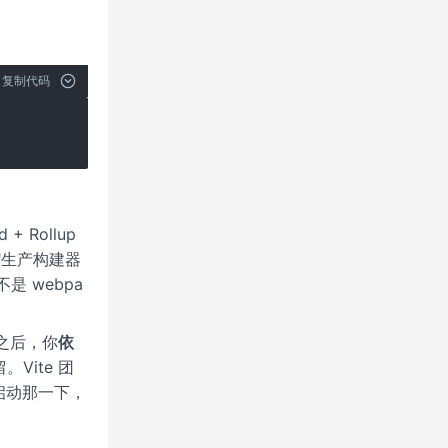
复制代码
+ Rollup
是"生产构建器
是 webpa
 之后，你
依
Vite 团
生在启动那一下，