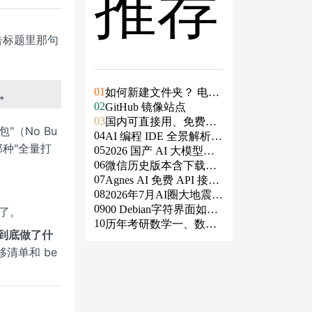
推荐
公告标题里那句
01
如何新建文件夹？ 电脑
速。
02
新建文件夹的4种方法
GitHub 镜像站点
03
国内可直接用、免费额
包"（No Bu
04
度/永久免费的大模型AP
AI 编程 IDE 全景解析 2
 那种"全量打
05
I清单（含 SiliconFlow、
026：Agent 全面接管开
2026 国产 AI 大模型横
06
火山、阿里、智谱、百
发链路
评：DeepSeek、通义千
微信历史版本含下载地
07
度、Kimi、DeepSeek、
问、Kimi、文心一言、
址（ Windows PC | 安卓
Agnes AI 免费 API 接入
08
DMXAPI 等）
星火、豆包谁更能打？
| MAC ）及设置微信不
指南：文本、生图、生
2026年7月AI圈大地震：
09
更新
视频，一套接口全免费
GPT-5.6被政府限制、Cl
00 Debian字符界面如何
住了。
10
aude入驻Slack、Anthrop
支持中文
历年考研数学一、数学
e 到底做了什
ic自研芯片
二、数学三真题试卷及
迁移清单和 be
答案PDF