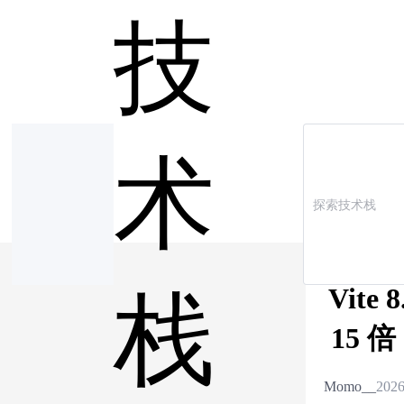
技
术
Vit
栈
15 
Momo__
2026