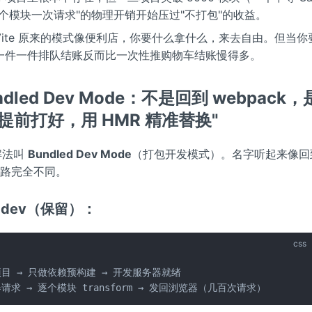
个模块一次请求"的物理开销开始压过"不打包"的收益。
ite 原来的模式像便利店，你要什么拿什么，来去自由。但当你要买
一件一件排队结账反而比一次性推购物车结账慢得多。
dled Dev Mode：不是回到 webpack，
n 提前打好，用 HMR 精准替换"
 的解法叫
Bundled Dev Mode
（打包开发模式）。名字听起来像回到 
思路完全不同。
e dev（保留）：
css
目 → 只做依赖预构建 → 开发服务器就绪

请求 → 逐个模块 transform → 发回浏览器（几百次请求）