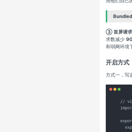
用他们自己
Bundl
③ 首屏请
求数减少
9
和弱网环境
开启方式
方式一，写
// vi
impor
expor
  exp