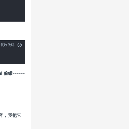
复制代码
al 前缀
------
博客，我把它