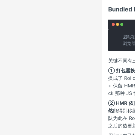
Bundle
启动项
浏览器
关键不同有
① 打包器换成
换成了 Rol
+ 保留 HM
ck 那种 J
② HMR 
然
能得到秒级
队为此在 Ro
之后的热更