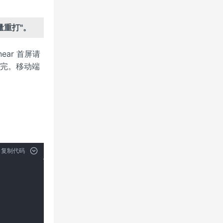
全量重打"。
ear 首屏请
次拉完。移动端
复制代码