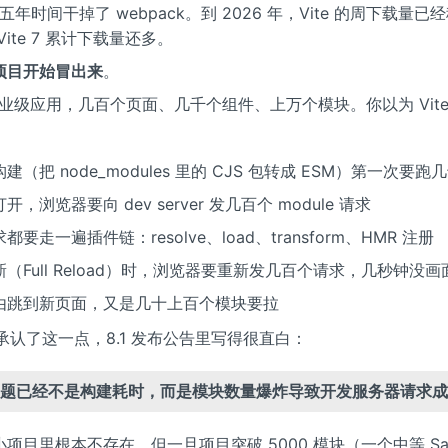
 用五年时间干掉了 webpack。到 2026 年，Vite 的周下载量已经
ite 7 累计下载量还多。
项目开始冒出来
。
 企业级应用，几百个页面、几千个组件、上万个模块。你以为 Vit
建（把 node_modules 里的 CJS 包转成 ESM）第一次要跑
开，浏览器要向 dev server 发几百个 module 请求
都要走一遍插件链：resolve、load、transform、HMR 注册
（Full Reload）时，浏览器要重新发几百个请求，几秒钟没画
由跳到新页面，又是几十上百个模块要拉
方也承认了这一点，8.1 发布公告里写得很直白：
题已经不是构建耗时，而是模块数量爆炸导致开发服务器请求成
项目里根本不存在，但一旦项目突破 5000 模块（一个中等 Sa