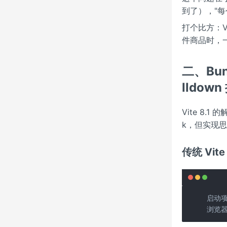
到了），"每
打个比方：V
件商品时，
二、Bun
lldow
Vite 8.1
k，但实现
传统 Vit
启动项
浏览器