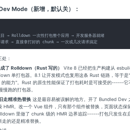
d Dev Mode（新增，默认关）：
目 → Rolldown 一次性打包整个应用 → 开发服务器就绪

请求 → 直接拿打好的 chunk → 一次或几次请求搞定
三处：
了 Rolldown（Rust 写的）
Vite 8 已经把生产构建从 esbuild 
ldown 单打包器。8.1 让开发模式也复用这条 Rust 链路，等于
R 的能力"。Rust 的原生性能保证了打包耗时是可接受的------它不
S 慢慢跑的打包器。
依旧走精准热替换
这是最容易被误解的地方。开了 Bundled Dev
 HMR。改一个 Vue 组件，只有那个组件被替换，页面状态保留。
lldown 里做了 chunk 级的 HMR 边界追踪------打包只发
新走的还是精准替换。