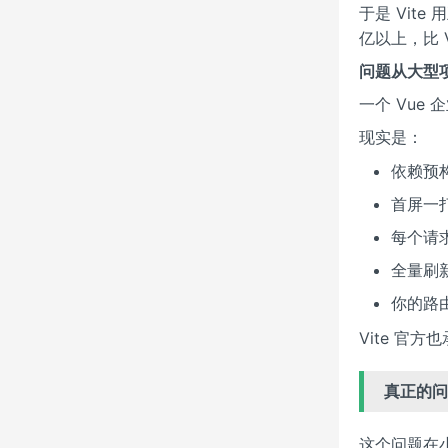
于是 Vite
亿以上，比 V
问题从大型
一个 Vue
现实是：
依赖预构
首屏一打
每个请求
全量刷新
你的路
Vite 官
真正的问
这个问题在小