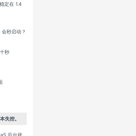
稳定在 1.4
e 会秒启动？
几十秒
面
本失控。
aS 后台就