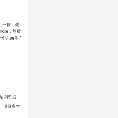
一按，先
v
dle，然后
十个页面等 1
后回给浏览器
 倍。项目多大