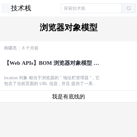
技术栈
浏览器对象模型
韩曙亮
8 个月前
【Web APIs】BOM 浏览器对象模型 ⑥
( location 对象 | location 常用属性和方
法 | URL 简介 )
location 对象 相当于浏览器的 " 地址栏管理器 " , 它
包含了当前页面的 URL 信息 , 并且 提供了一系列
属性 和 方法 来 操作 URL、跳转页面 或 刷新页面
;
我是有底线的