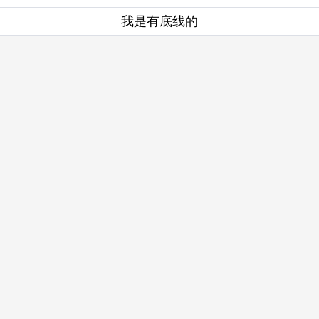
5A景区智慧导览：从10万到千元的成本（二）前期
准备和资料采集
我是有底线的