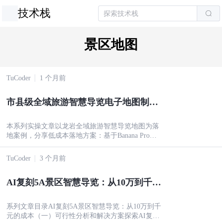
技术栈
景区地图
TuCoder
1 个月前
市县级全域旅游智慧导览电子地图制作
实操（五）基于 ebmap Tour 制作交互
地图（下）
本系列实操文章以龙岩全域旅游智慧导览地图为落
地案例，分享低成本落地方案：基于Banana Pro生
模型与 ebmap Tour 导览制作平台，全程仅需 1780
元成本，即可完成整套全域智慧地图制作。既是低
TuCoder
3 个月前
成本落地的实战探索，也是可复制的商业化落地参
考。
AI复刻5A景区智慧导览：从10万到千元
的成本（六）真实商业化落地案例
系列文章目录AI复刻5A景区智慧导览：从10万到千
元的成本（一）可行性分析和解决方案探索AI复刻