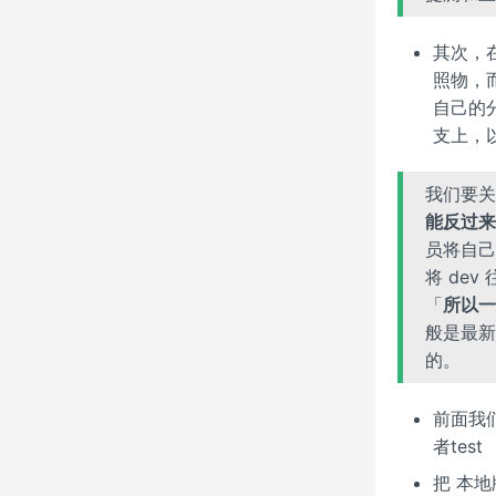
其次，在
照物，
自己的分
支上，
我们要关
能反过来
员将自己
将 de
「
所以一
般是最新
的。
前面我
者test
把 本地