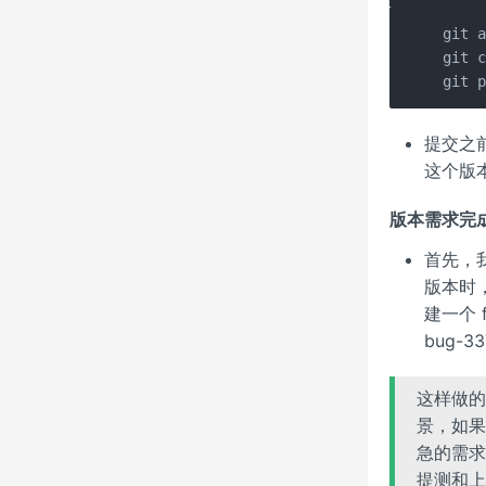
git a
git 
git 
提交之
这个版
版本需求完
首先，
版本时，
建一个 
bug-
这样做的
景，如果
急的需求
提测和上