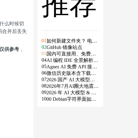
推荐
如什么时候切
码合并后丢失
01
如何新建文件夹？ 电脑
02
新建文件夹的4种方法
GitHub 镜像站点
，仅供参考
。
03
国内可直接用、免费额
04
度/永久免费的大模型AP
AI 编程 IDE 全景解析 2
05
I清单（含 SiliconFlow、
026：Agent 全面接管开
Agnes AI 免费 API 接入
06
火山、阿里、智谱、百
发链路
指南：文本、生图、生
微信历史版本含下载地
07
度、Kimi、DeepSeek、
视频，一套接口全免费
址（ Windows PC | 安卓
2026 国产 AI 大模型横
08
DMXAPI 等）
| MAC ）及设置微信不
评：DeepSeek、通义千
2026年7月AI圈大地震：
09
更新
问、Kimi、文心一言、
GPT-5.6被政府限制、Cl
2026 年 AI 大模型 & AI
10
星火、豆包谁更能打？
aude入驻Slack、Anthrop
编程工具实战全总结
00 Debian字符界面如何
ic自研芯片
支持中文