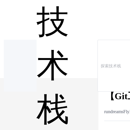
技
术
【Gi
栈
rundreamsFly