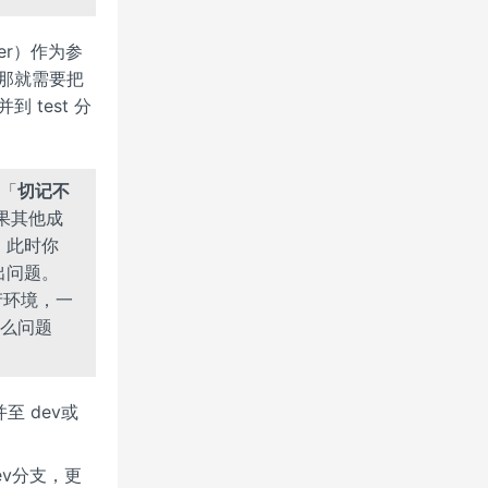
er）作为参
，那就需要把
 test 分
「
切记不
果其他成
，此时你
出问题。
生产环境，一
么问题
 dev或
dev分支，更