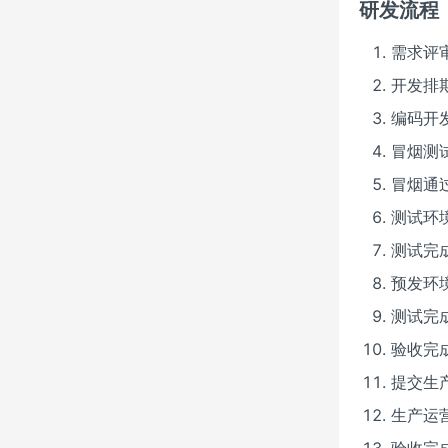
研发流程
需求评
开发排
编码开
冒烟测
冒烟通
测试环
测试完
预发环境
测试完
验收完
提交生
生产运
验收完