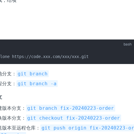
bash
clone https://code.xxx.com/xxx/xxx.git
地分支：
git branch
程分支：
git branch -a
支
建版本分支：
git branch fix-20240223-order
换版本分支：
git checkout fix-20240223-order
送版本至远程仓库：
git push origin fix-20240223-o