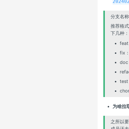
20240
分支名称
推荐格式
下几种：
fe
fix
do
re
te
ch
为啥拉
之所以要拉
成员还未