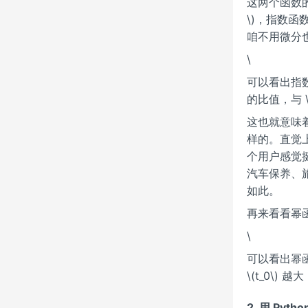
这两个函数
\)，指数函数是 \
咱不用微分也不用
\
可以看出指数函数
的比值，与 \(
这也就意味着
样的。直觉
个用户感觉
汽车保养、
如此。
再来看看幂
\
可以看出幂函数
\(t_0\
2. 用 Pyt