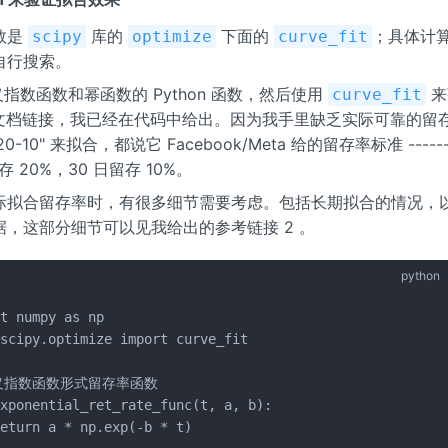
数是
库的
下面的
；具体计
scipy
optimize
curve_fit
自行搜索。
义指数函数和幂函数的 Python 函数，然后使用
来
curve_fit
文档链接，我已经在代码中给出。因为我手里缺乏实际可靠的留
20-10" 来拟合，都说它 Facebook/Meta 给的留存率标准 ----
 20%，30 日留存 10%。
际拟合留存率时，有很多细节需要考虑。包括长期拟合的情况，
据，这部分细节可以见我给出的参考链接 2 。
python
t numpy as np

scipy.optimize import curve_fit

义指数函数形式留存率函数

xponential_ret_rate_func(t, a, b):

eturn a * np.exp(-b * t)
