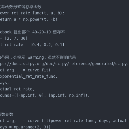
义幂函数形式留存率函数

ower_ret_rate_func(t, a, b):

eturn a * np.power(t, -b)

cebook 提出那个 40-20-10 留存率

= [2, 7, 30]

l_ret_rate = [0.4, 0.2, 0.1]

加范围，会提示 warning；虽然不影响结果

tps://docs.scipy.org/doc/scipy/reference/generated/scipy.
et_arg, _ = curve_fit(

xponential_ret_rate_func,

ays,

ctual_ret_rate,

ounds=([-np.inf, 0], [np.inf, np.inf]),

函数参数

et_arg, _ = curve_fit(power_ret_rate_func, days, actual_
ays = np.arange(2, 31)
