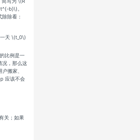
简写为 \(R
t^{-b}\)。
入公式除除看：
 \(t_0\)
流失的比例是一
情况，那么这
端用户搬家、
p 应该不会
 都有关；如果