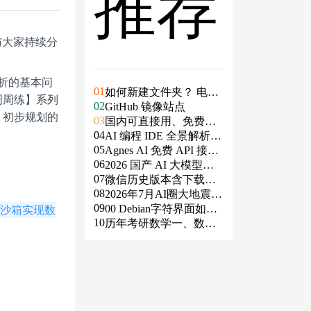
推荐
与大家持续分
分析的基本问
01
如何新建文件夹？ 电脑
周周练】系列
02
新建文件夹的4种方法
GitHub 镜像站点
，初步规划的
03
国内可直接用、免费额
04
度/永久免费的大模型AP
AI 编程 IDE 全景解析 2
05
I清单（含 SiliconFlow、
026：Agent 全面接管开
Agnes AI 免费 API 接入
06
火山、阿里、智谱、百
发链路
指南：文本、生图、生
2026 国产 AI 大模型横
07
度、Kimi、DeepSeek、
视频，一套接口全免费
评：DeepSeek、通义千
微信历史版本含下载地
08
DMXAPI 等）
问、Kimi、文心一言、
址（ Windows PC | 安卓
2026年7月AI圈大地震：
09
星火、豆包谁更能打？
| MAC ）及设置微信不
GPT-5.6被政府限制、Cl
00 Debian字符界面如何
r 沙箱实现数
10
更新
aude入驻Slack、Anthrop
支持中文
历年考研数学一、数学
ic自研芯片
二、数学三真题试卷及
答案PDF