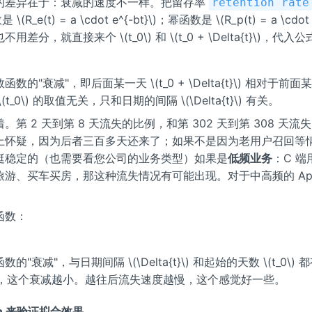
的差异在于：衰减的速度不一样。把留存率
retention rate
(R_e(t) = a \cdot e^{-bt}\)；幂函数是 \(R_p(t) = a \cdot 
差分，就直接来个 \(t_0\) 和 \(t_0 + \Delta{t}\)，代
的"衰减"，即后面某一天 \(t_0 + \Delta{t}\) 相对于前面某一天
t_0\) 的取值无关，只和日期的间隔 \(\Delta{t}\) 有关。
。第 2 天到第 8 天流失的比例，和第 302 天到第 308 天
上怀疑，因为后者三百多天还来了；如果不是因为老用户召回等
挺稳定的（也需要看您公司的业务类型）如果是
低频业务
：C 
旅游、买车买房，那这种流失情况有可能出现。对于中高频的 Ap
函数：
的"衰减"，与日期间隔 \(\Delta{t}\) 和起始的天数 \(t_0\)
) 越大，这个衰减越小。越往后流失速度越慢，这个感觉好一些。
hon 来验证拟合效果