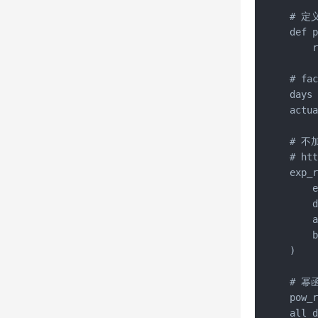
# 定
def p
    r
# fa
days 
actua
# 不
# ht
exp_r
    e
    d
    a
    b
)

# 幂
pow_r
all_d