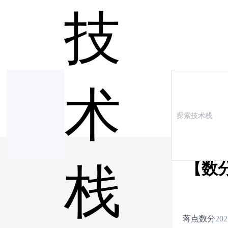
技
术
【数
栈
蒋点数分
202