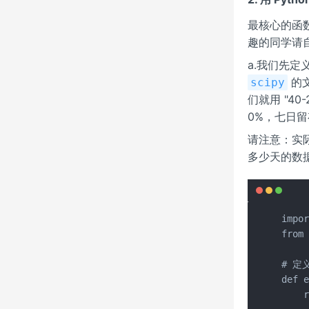
最核心的函
趣的同学请
a.我们先定
的
scipy
们就用 "40-
0%，七日留存
请注意：实
多少天的数
impor
from 
# 定
def e
    r