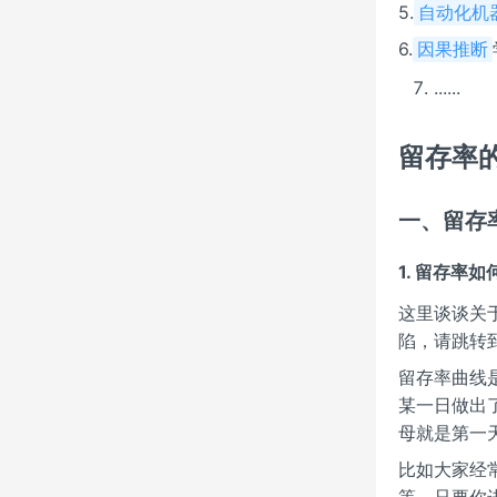
5.
自动化机
6.
因果推断
......
留存率
一、留存
1. 留存率
这里谈谈关
陷，请跳转
留存率曲线
某一日做出
母就是第一
比如大家经
等，只要你