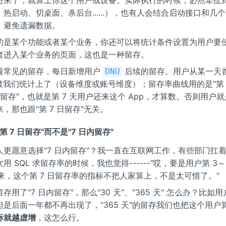
热启动、切桌面、杀后台......），也有人会结合启动接口和几
，避免遗漏数据。
的是某个功能或者某个业务，你还可以将统计条件设置为用户要使用
者进入某个业务的页面，这也是一种留存。
最常见的留存，每日新增用户
后续的留存。用户从某一天
DNU
被我们统计上了（设备维度或账号维度）；留存率曲线用的是"第 x
 日留存"，也就是第 7 天用户还来这个 App，才算数。否则用户就
，那也跟"第 7 日留存"无关。
"第 7 日留存"而不是"7 日内留存"
人更愿意选择"7 日内留存"？我一直在互联网工作，有些部门扛
用 SQL 求留存率的时候，我也觉得------"哎，要是用户第 3～
有来，这个第 7 日留存率的指标不把人家算上，不是太可惜了。"
存用了"7 日内留存"，那么"30 天"、"365 天" 怎么办？比如
是后面一年都不再出现了，"365 天"的留存我们也把这个用户
标就越虚增
，这怎么行。