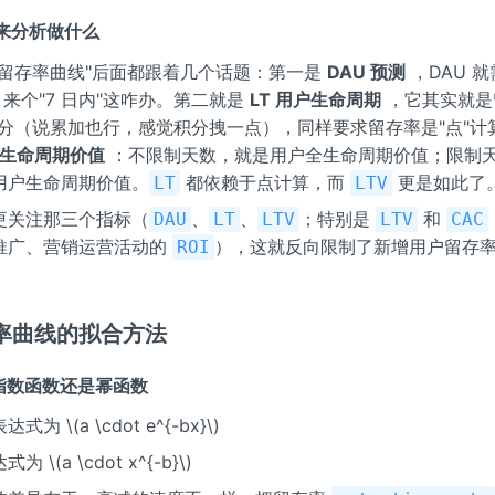
用来分析做什么
"留存率曲线"后面都跟着几个话题：第一是
DAU 预测
，DAU 
，来个"7 日内"这咋办。第二就是
LT 用户生命周期
，它其实就是
积分（说累加也行，感觉积分拽一点），同样要求留存率是"点"计
用户生命周期价值
：不限制天数，就是用户全生命周期价值；限制
用户生命周期价值。
都依赖于点计算，而
更是如此了
LT
LTV
更关注那三个指标（
、
、
；特别是
和
DAU
LT
LTV
LTV
CAC
推广、营销运营活动的
），这就反向限制了新增用户留存
ROI
率曲线的拟合方法
用指数函数还是幂函数
为 \(a \cdot e^{-bx}\)
\(a \cdot x^{-b}\)