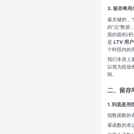
3. 留存率
最关键的，
的"点"数据
面的面积/
是
LTV 
个时段内的
我们本质上
以视为投放
辑。
二、留存
1. 到底是
指数函数的表达式
幂函数的表达式为 