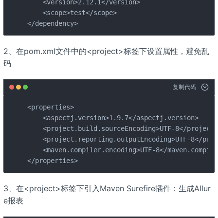
    <version>2.12.1</version>

    <scope>test</scope>

</dependency>
2、在pom.xml文件中的<project>标签下设置属性，避免乱
码
复制代码
<properties>

    <aspectj.version>1.9.7</aspectj.version>

    <project.build.sourceEncoding>UTF-8</project.
    <project.reporting.outputEncoding>UTF-8</proj
    <maven.compiler.encoding>UTF-8</maven.compile
</properties>
3、在<project>标签下引入Maven Surefire插件：生成Allur
e报表