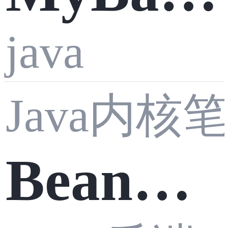
构解析
s‑Plus I
java
的自动
和抽奖
Java内核
Page 分
对账算
BeanRe
流程串
页踩坑
法