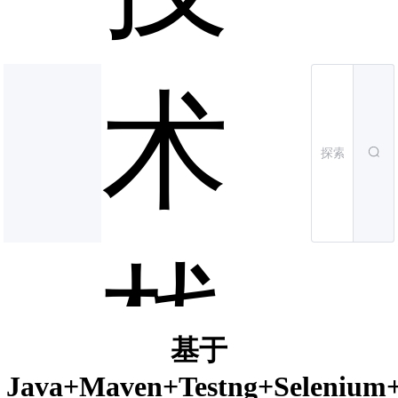
术
栈
基于
Java+Maven+Testng+Selenium+