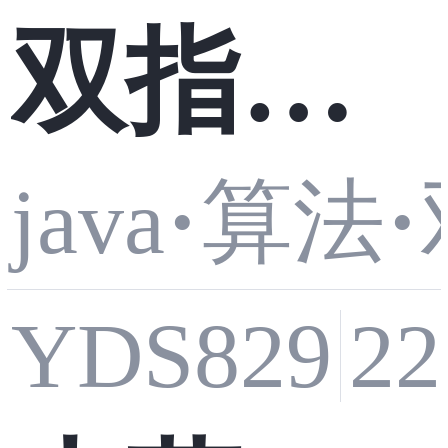
双指针
java
·
算法
·
循环匹
YDS829
2
配金额