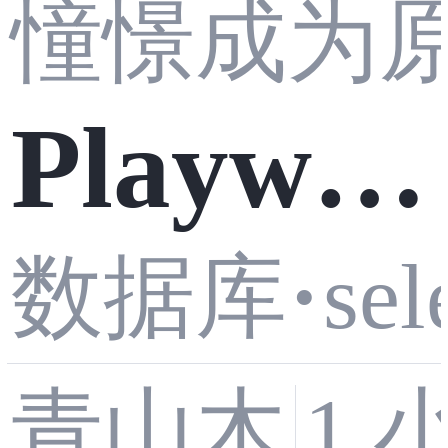
憧憬成为
册方式
Hermes
现数据
I：项目
Playwri
Agent
字典自
创建与
数据库
·
sel
ght、Sel
从部署
动翻译
青山木
1 
依赖配