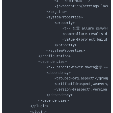
                    <!-- 配置拦截器 -->

                    -javaagent:"${settings.localR
                </argLine>

                <systemProperties>

                    <property>

                        <!-- 配置 allure 结果存储路
                        <name>allure.results.dire
                        <value>${project.build.di
                    </property>

                </systemProperties>

            </configuration>

            <dependencies>

                <!-- aspectjweaver maven坐标 -->

                <dependency>

                    <groupId>org.aspectj</groupId>
                    <artifactId>aspectjweaver</ar
                    <version>${aspectj.version}</
                </dependency>

            </dependencies>

        </plugin>

        <plugin>
