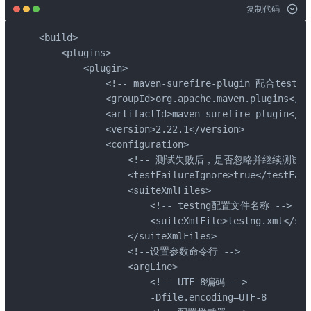
复制代码
<build>

    <plugins>

        <plugin>

            <!-- maven-surefire-plugin 配合tes
            <groupId>org.apache.maven.plugins</gr
            <artifactId>maven-surefire-plugin</ar
            <version>2.22.1</version>

            <configuration>

                <!-- 测试失败后，是否忽略并继续测试 --
                <testFailureIgnore>true</testFail
                <suiteXmlFiles>

                    <!-- testng配置文件名称 -->

                    <suiteXmlFile>testng.xml</sui
                </suiteXmlFiles>

                <!--设置参数命令行 -->

                <argLine>

                    <!-- UTF-8编码 -->

                    -Dfile.encoding=UTF-8
