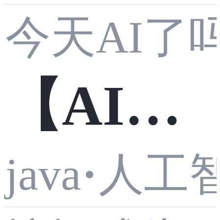
Spring
性，彻
今天AI了
自定义
Boot 3.4
底改变
【AI智
注解 +
整合Spr
Bean 注
java
·
人工
能体】
AOP 实
ing A