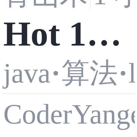
enium、
到项目
Hot 100
（通用
置
Drission
实战操
java
·
算法
·
--- 搜索
方案）
Page 与
作详解
CoderYang
二维矩