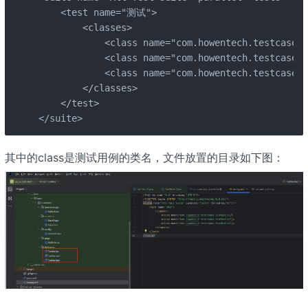
    <test name="测试">

        <classes>

            <class name="com.howentech.testcases.
            <class name="com.howentech.testcases.
            <class name="com.howentech.testcases.
        </classes>

    </test>

</suite>
其中的class是测试用例的类名，文件放置的目录如下图：