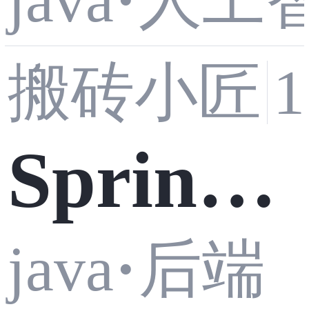
java
·
人工
g AI智
4 最被
询兼容
搬砖小匠
能体实
低估的
SpringB
方案
战 02】
新特
java
·
后端
oot 通过