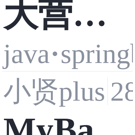
大营销
——打
java
·
spring
平台
款记录
小贤plus
2
—— 架
与账单
MyBati