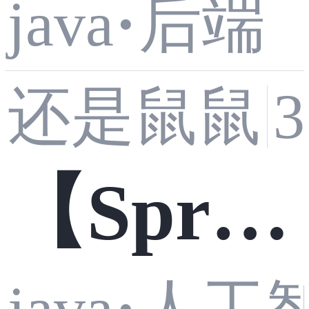
gistra
java
·
后端
联
实战：
还是鼠鼠
r：Spri
分页与
【Sprin
ng Boot
全量查