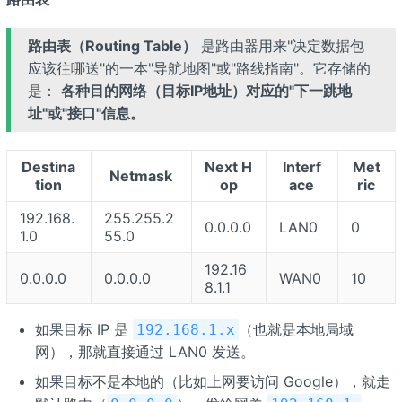
路由表（Routing Table）
是路由器用来"决定数据包
应该往哪送"的一本"导航地图"或"路线指南"。它存储的
是：
各种目的网络（目标IP地址）对应的"下一跳地
址"或"接口"信息。
Destina
Next H
Interf
Met
Netmask
tion
op
ace
ric
192.168.
255.255.2
0.0.0.0
LAN0
0
1.0
55.0
192.16
0.0.0.0
0.0.0.0
WAN0
10
8.1.1
如果目标 IP 是
（也就是本地局域
192.168.1.x
网），那就直接通过 LAN0 发送。
如果目标不是本地的（比如上网要访问 Google），就走