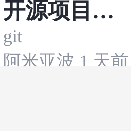
开源项目二
git
开 Git 规范
阿米亚波
1 天前
工作流
【C/C++包
c语言
·
c++
·
git
·
v
管理器】vcp