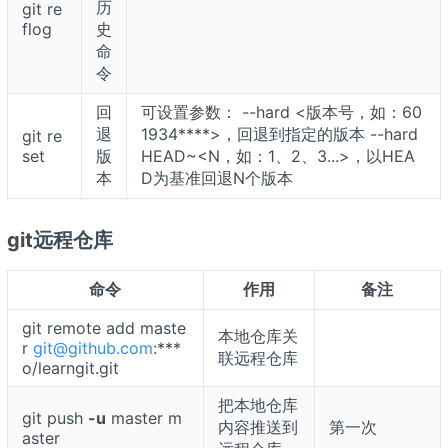
历
git re
flog
史
命
令
回
可设置参数： --hard <版本号，如：60
退
1934****>，回退到指定的版本 --hard
git re
set
版
HEAD~<N，如：1、2、3...>，以HEA
本
D为基准回退N个版本
git远程仓库
命令
作用
备注
git remote add maste
本地仓库关
r
git@github.com
:***
联远程仓库
o/learngit.git
把本地仓库
git push
-u
master m
内容推送到
第一次
aster