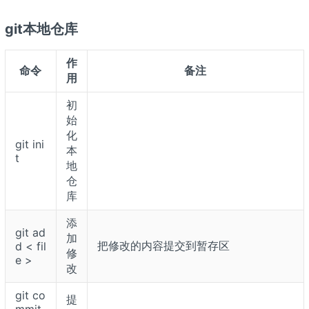
git本地仓库
作
命令
备注
用
初
始
化
git ini
本
t
地
仓
库
添
git ad
加
把修改的内容提交到暂存区
d < fil
修
e >
改
git co
提
mmit