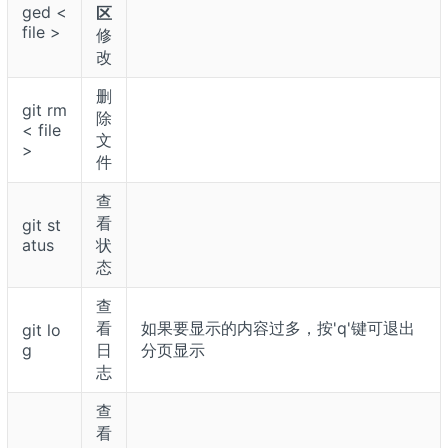
ged <
区
file >
修
改
删
git rm
除
< file
文
>
件
查
看
git st
atus
状
态
查
看
如果要显示的内容过多，按'q'键可退出
git lo
g
日
分页显示
志
查
看