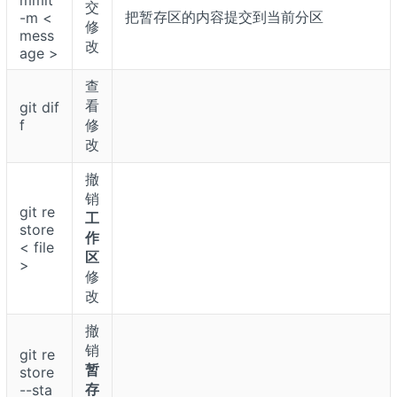
交
把暂存区的内容提交到当前分区
-m <
修
mess
改
age >
查
看
git dif
f
修
改
撤
销
git re
工
store
作
< file
区
>
修
改
撤
销
git re
暂
store
存
--sta