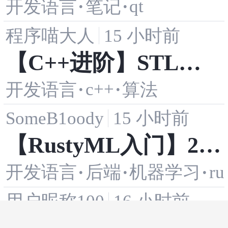
·
·
qt
开发语言
笔记
知道的
程序喵大人
15 小时前
【C++进阶】STL算
·
c++
·
开发语言
算法
法与函数对象 - 02 sor
SomeB1oody
15 小时前
t为什么需要随机访问
【RustyML入门】2.6.
迭代器
·
·
·
ru
开发语言
后端
机器学习
线性判别分析
用户昵称100
16 小时前