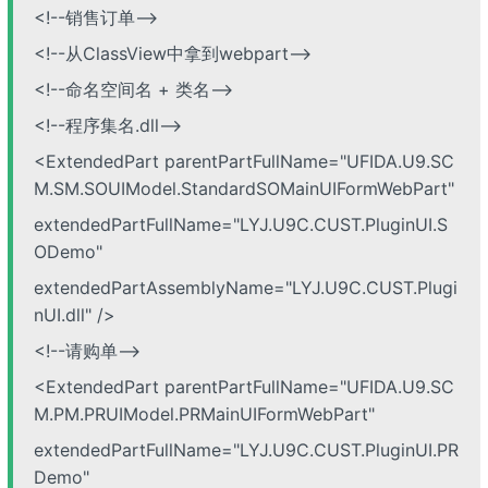
<!--销售订单-->
<!--从ClassView中拿到webpart-->
<!--命名空间名 + 类名-->
<!--程序集名.dll-->
<ExtendedPart parentPartFullName="UFIDA.U9.SC
M.SM.SOUIModel.StandardSOMainUIFormWebPart"
extendedPartFullName="LYJ.U9C.CUST.PluginUI.S
ODemo"
extendedPartAssemblyName="LYJ.U9C.CUST.Plugi
nUI.dll" />
<!--请购单-->
<ExtendedPart parentPartFullName="UFIDA.U9.SC
M.PM.PRUIModel.PRMainUIFormWebPart"
extendedPartFullName="LYJ.U9C.CUST.PluginUI.PR
Demo"