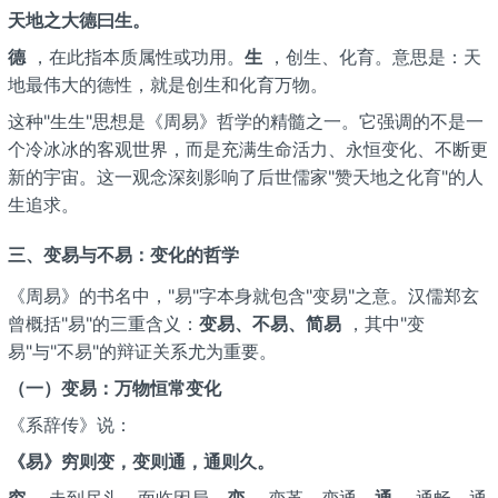
天地之大德曰生。
德
，在此指本质属性或功用。
生
，创生、化育。意思是：天
地最伟大的德性，就是创生和化育万物。
这种"生生"思想是《周易》哲学的精髓之一。它强调的不是一
个冷冰冰的客观世界，而是充满生命活力、永恒变化、不断更
新的宇宙。这一观念深刻影响了后世儒家"赞天地之化育"的人
生追求。
三、变易与不易：变化的哲学
《周易》的书名中，"易"字本身就包含"变易"之意。汉儒郑玄
曾概括"易"的三重含义：
变易、不易、简易
，其中"变
易"与"不易"的辩证关系尤为重要。
（一）变易：万物恒常变化
《系辞传》说：
《易》穷则变，变则通，通则久。
穷
，走到尽头、面临困局。
变
，变革、变通。
通
，通畅、通