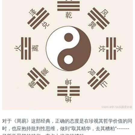
对于《周易》这部经典，正确的态度是在珍视其哲学价值的同
时，也应抱持批判性思维，做到"取其精华，去其糟粕"------