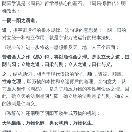
阴阳学说是《周易》哲学最核心的基石。《周易·系辞传》明
确指出：
一阴一阳之谓道。
道
，指宇宙运行的根本规律。这句话的意思是：一阴一阳的
对立统一和相互作用，就是宇宙万物运行的根本法则。
《说卦传》进一步将这一思想推及天、地、人三个层面：
昔者圣人之作《易》也，将以顺性命之理。是以立天之道，曰
阴与阳；立地之道，曰柔与刚；立人之道，曰仁与义。
之
，结构助词，相当于现代汉语的"的"。
顺
，遵循、顺应。
性命之理
，即万物的本性和命运背后的道理。全句意为：从
前圣人创作《周易》，是为了顺应万物的本性与命运之理。因
此，确立天的法则是阴与阳，确立地的法则是柔与刚，确立人
的法则是仁与义。
《系辞传》还阐明了阴阳互动生成万物的机制：
天地絪缊，万物化醇。男女构精，万物化生。