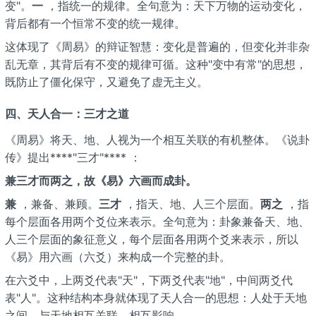
变"。
一
，指统一的规律。全句意为：天下万物的运动变化，
背后都有一个恒常不变的统一规律。
这体现了《周易》的辩证智慧：变化是普遍的，但变化并非杂
乱无章，其背后有不变的规律可循。这种"变中有常"的思想，
既防止了僵化保守，又避免了虚无主义。
四、天人合一：三才之道
《周易》将天、地、人视为一个相互关联的有机整体。《说卦
传》提出****"三才"**** ：
兼三才而两之，故《易》六画而成卦。
兼
，兼备、兼顾。
三才
，指天、地、人三个层面。
两之
，指
每个层面各用两个爻位来表示。全句意为：卦象兼备天、地、
人三个层面的象征意义，每个层面各用两个爻来表示，所以
《易》用六画（六爻）来构成一个完整的卦。
在六爻中，上两爻代表"天"，下两爻代表"地"，中间两爻代
表"人"。这种结构本身就体现了天人合一的思想：人处于天地
之间，与天地相互关联、相互影响。