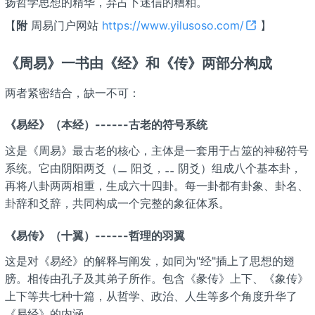
扬哲学思想的精华，弃占卜迷信的糟粕。
【
附
周易门户网站
https://www.yilusoso.com/
】
《周易》一书由《经》和《传》两部分构成
两者紧密结合，缺一不可：
《易经》（本经）------古老的符号系统
这是《周易》最古老的核心，主体是一套用于占筮的神秘符号
系统。它由阴阳两爻（⚊ 阳爻，⚋ 阴爻）组成八个基本卦，
再将八卦两两相重，生成六十四卦。每一卦都有卦象、卦名、
卦辞和爻辞，共同构成一个完整的象征体系。
《易传》（十翼）------哲理的羽翼
这是对《易经》的解释与阐发，如同为"经"插上了思想的翅
膀。相传由孔子及其弟子所作。包含《彖传》上下、《象传》
上下等共七种十篇，从哲学、政治、人生等多个角度升华了
《易经》的内涵。