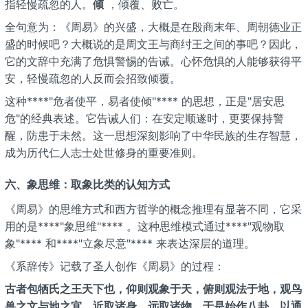
指轻慢疏忽的人。
倾
，倾覆、败亡。
全句意为：《周易》的兴盛，大概是在殷商末年、周朝德业正
盛的时候吧？大概说的是周文王与商纣王之间的事吧？因此，
它的文辞中充满了危惧警惕的告诫。心怀危惧的人能够获得平
安，轻慢疏忽的人反而会招致倾覆。
这种****"危者使平，易者使倾"**** 的思想，正是"居安思
危"的经典表述。它告诫人们：在安定顺遂时，更要保持警
醒，防患于未然。这一思想深刻影响了中华民族的生存智慧，
成为历代仁人志士处世修身的重要准则。
六、象思维：取象比类的认知方式
《周易》的思维方式和西方哲学的概念推理有显著不同，它采
用的是****"象思维"**** 。这种思维模式通过****"观物取
象"**** 和****"立象尽意"**** 来表达深层的道理。
《系辞传》记载了圣人创作《周易》的过程：
古者包牺氏之王天下也，仰则观象于天，俯则观法于地，观鸟
兽之文与地之宜，近取诸身，远取诸物，于是始作八卦，以通