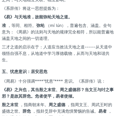
《系辞传》将这一思想提炼为：
《易》与天地准，故能弥纶天地之道。
准
，等同、相符。
弥纶
（mí lún），普遍包含、涵盖。全句
意为：《周易》的法则与天地的规律完全相符，所以能普遍地
涵盖天地之间的一切道理。
三才之道的启示在于：人道应当效法天地之道------从天道中
领悟自强不息，从地道中学习厚德载物，从而与天地和谐共
生。
五、忧患意识：居安思危
《周易》十分强调****"忧患"**** 意识。《系辞传》说：
《易》之兴也，其当殷之末世、周之盛德邪？当文王与纣之事
邪？是故其辞危。危者使平，易者使倾。
殷之末世
，指商朝末年。
周之盛德
，指周文王、周武王时的
盛德之世。
辞危
，指卦爻辞中充满危惧警惕的告诫。
易者
，