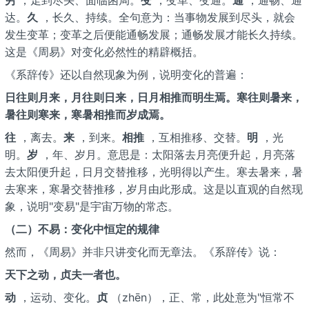
达。
久
，长久、持续。全句意为：当事物发展到尽头，就会
发生变革；变革之后便能通畅发展；通畅发展才能长久持续。
这是《周易》对变化必然性的精辟概括。
《系辞传》还以自然现象为例，说明变化的普遍：
日往则月来，月往则日来，日月相推而明生焉。寒往则暑来，
暑往则寒来，寒暑相推而岁成焉。
往
，离去。
来
，到来。
相推
，互相推移、交替。
明
，光
明。
岁
，年、岁月。意思是：太阳落去月亮便升起，月亮落
去太阳便升起，日月交替推移，光明得以产生。寒去暑来，暑
去寒来，寒暑交替推移，岁月由此形成。这是以直观的自然现
象，说明"变易"是宇宙万物的常态。
（二）不易：变化中恒定的规律
然而，《周易》并非只讲变化而无章法。《系辞传》说：
天下之动，贞夫一者也。
动
，运动、变化。
贞
（zhēn），正、常，此处意为"恒常不