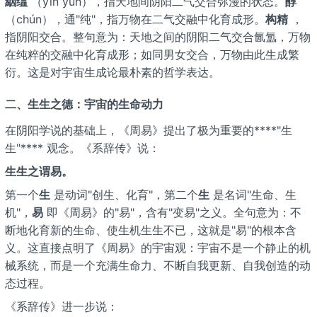
絪缊
（yīn yūn），指天地间阴阳二气交合弥漫的状态。
醇
（chún），通"纯"，指万物在二气交融中化育成形。
构精
，
指阴阳交合。整句意为：天地之间的阴阳二气交合氤氲，万物
在纯粹的交融中化育成形；如同男女交合，万物由此生成繁
衍。这是对宇宙生成论最朴素的哲学表达。
二、生生之德：宇宙的生命动力
在阴阳学说的基础上，《周易》提出了极为重要的****"生
生"**** 观念。《系辞传》说：
生生之谓易。
第一个
生
是动词"创生、化育"，第二个
生
是名词"生命、生
机"，
易
即《周易》的"易"，含有"变易"之义。全句意为：不
断地化育新的生命、使生机生生不已，这就是"易"的根本含
义。这直接点明了《周易》的宇宙观：宇宙不是一个静止的机
械系统，而是一个充满生命力、不断自我更新、自我创造的动
态过程。
《系辞传》进一步说：