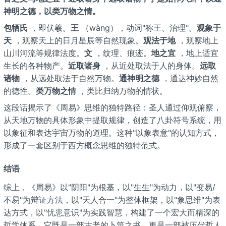
神明之德，以类万物之情。
包牺氏
，即伏羲。
王
（wàng），动词"称王、治理"。
观象于
天
，观察天上的日月星辰等自然现象。
观法于地
，观察地上
山川河流等规律法度。
文
，纹理、痕迹。
地之宜
，地上适宜
生长的各种物产。
近取诸身
，从近处取法于人的身体。
远取
诸物
，从远处取法于自然万物。
通神明之德
，通达神妙自然
的德性。
类万物之情
，类比归纳万物的情状。
这段话揭示了《周易》思维的独特路径：圣人通过仰观俯察，
从天地万物的具体形象中提取规律，创造了八卦符号系统，用
以象征和表达宇宙万物的道理。这种"以象表意"的认知方式，
形成了一套区别于西方概念思维的独特范式。
结语
综上，《周易》以"阴阳"为根基，以"生生"为动力，以"变易/
不易"为辩证方法，以"天人合一"为整体框架，以"象思维"为表
达方式，以"忧患意识"为实践智慧，构建了一个宏大而精深的
哲学体系。它既是一部古老的卜筮之书，更是一部被历代哲人