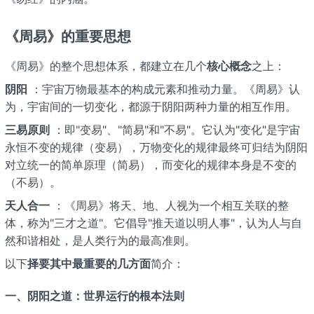
《周易》的重要思想
《周易》的整个思想体系，都建立在几个
核心概念
之上：
阴阳
：宇宙万物最基本的构成元素和推动力量。《周易》认
为，宇宙间的一切变化，都源于阴阳两种力量的相互作用。
三易原则
：即"变易"、"简易"和"不易"。它认为"变化"是宇宙
永恒不变的规律（变易），万物变化的规律最终可归结为阴阳
对立统一的简单原理（简易），而变化的规律本身是不变的
（不易）。
天人合一
：《周易》将天、地、人视为一个相互关联的整
体，称为"三才之道"。它倡导"推天道以明人事"，认为人与自
然和谐相处，是人类行为的最高准则。
以下
择要其中最重要的几方面
简介：
一、阴阳之道：世界运行的根本法则