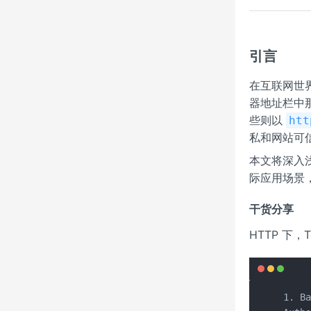
引言
在互联网世界
器地址栏中
些则以
htt
私和网站可
本文将深入浅
际应用场景，
干货分享
HTTP 下
1. B