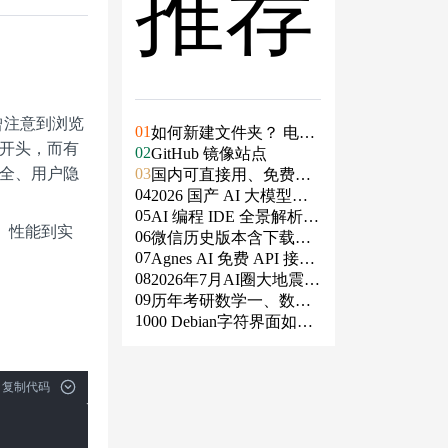
推荐
曾注意到浏览
01
如何新建文件夹？ 电脑
开头，而有
02
新建文件夹的4种方法
GitHub 镜像站点
安全、用户隐
03
国内可直接用、免费额
04
度/永久免费的大模型AP
2026 国产 AI 大模型横
05
I清单（含 SiliconFlow、
评：DeepSeek、通义千
AI 编程 IDE 全景解析 2
性、性能到实
06
火山、阿里、智谱、百
问、Kimi、文心一言、
026：Agent 全面接管开
微信历史版本含下载地
07
度、Kimi、DeepSeek、
星火、豆包谁更能打？
发链路
址（ Windows PC | 安卓
Agnes AI 免费 API 接入
08
DMXAPI 等）
| MAC ）及设置微信不
指南：文本、生图、生
2026年7月AI圈大地震：
09
更新
视频，一套接口全免费
GPT-5.6被政府限制、Cl
历年考研数学一、数学
10
aude入驻Slack、Anthrop
二、数学三真题试卷及
00 Debian字符界面如何
ic自研芯片
答案PDF
支持中文
复制代码