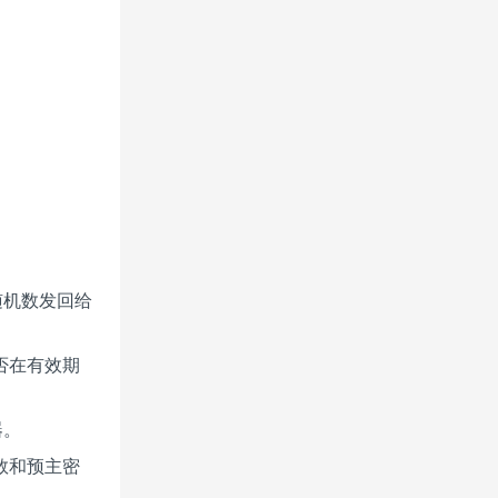
。
随机数发回给
否在有效期
器。
数和预主密