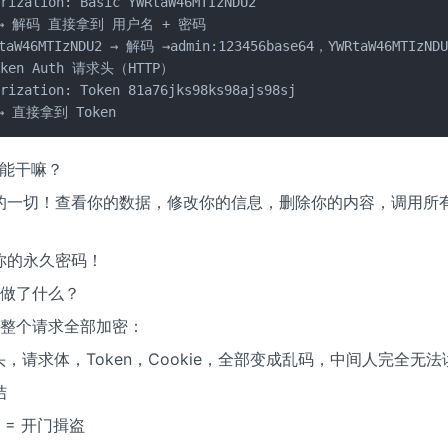
rization: Basic YWRtaW46MTIzNDU2

→ 解码 直接拿到 用户名 + 密码

taW46MTIzNDU2 → 解码 →admin:123456base64，YWRtaW46MTI
oken Auth 请求头（HTTP）

rization: Token 81a76jks98ks98ajs98sj

→ 直接拿到 Token
n 能干嘛？
的一切！查看你的数据，修改你的信息，删除你的内容，调用所
你的永久密码！
到底做了什么？
会把整个请求全部加密：
头，请求体，Token，Cookie，全部变成乱码，中间人完全无
结
S = 开门揖盗