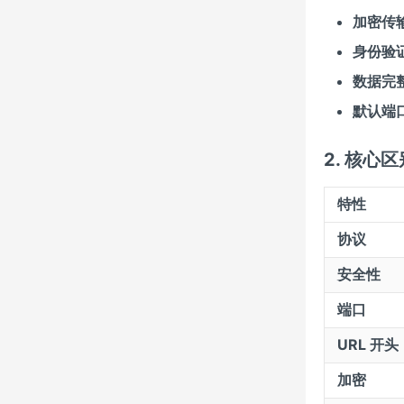
加密传
身份验
数据完
默认端
2. 核心
特性
协议
安全性
端口
URL 开头
加密