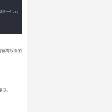
zNDU2是一个base64编码的字符串）

有你有权限的
法读取。