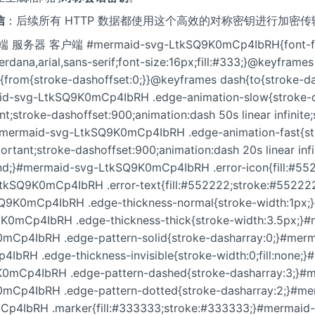
信
：后续所有 HTTP 数据都使用这个高效的对称密钥进行加密传
务器 客户端 #mermaid-svg-LtkSQ9K0mCp4IbRH{font-fam
erdana,arial,sans-serif;font-size:16px;fill:#333;}@keyfram
{from{stroke-dashoffset:0;}}@keyframes dash{to{stroke-da
id-svg-LtkSQ9K0mCp4IbRH .edge-animation-slow{stroke-d
nt;stroke-dashoffset:900;animation:dash 50s linear infinite;
#mermaid-svg-LtkSQ9K0mCp4IbRH .edge-animation-fast{s
portant;stroke-dashoffset:900;animation:dash 20s linear infi
und;}#mermaid-svg-LtkSQ9K0mCp4IbRH .error-icon{fill:#55
tkSQ9K0mCp4IbRH .error-text{fill:#552222;stroke:#55222
Q9K0mCp4IbRH .edge-thickness-normal{stroke-width:1px;
K0mCp4IbRH .edge-thickness-thick{stroke-width:3.5px;}
mCp4IbRH .edge-pattern-solid{stroke-dasharray:0;}#merm
bRH .edge-thickness-invisible{stroke-width:0;fill:none;
0mCp4IbRH .edge-pattern-dashed{stroke-dasharray:3;}#
mCp4IbRH .edge-pattern-dotted{stroke-dasharray:2;}#me
p4IbRH .marker{fill:#333333;stroke:#333333;}#mermaid