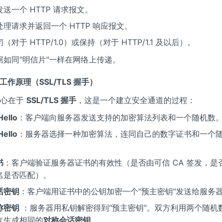
送一个 HTTP 请求报文。
理请求并返回一个 HTTP 响应报文。
（对于 HTTP/1.0）或保持（对于 HTTP/1.1 及以后）。
据如同"明信片"一样在网络上传递。
S 工作原理（SSL/TLS 握手）
的核心在于
SSL/TLS 握手
，这是一个建立安全通道的过程：
ello
：客户端向服务器发送支持的加密算法列表和一个随机数
ello
：服务器选择一种加密算法，连同自己的数字证书和一个
。
书
：客户端验证服务器证书的有效性（是否由可信 CA 签发，是
名是否匹配）。
话密钥
：客户端用证书中的公钥加密一个"预主密钥"发送给服务
称密钥
：服务器用私钥解密得到"预主密钥"。双方利用两个随机
立生成相同的
对称会话密钥
。