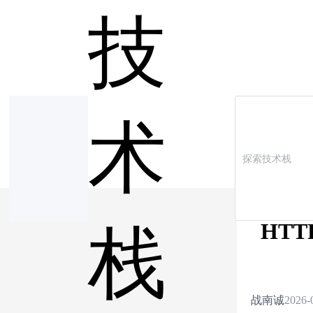
技
术
HTT
栈
战南诚
2026-