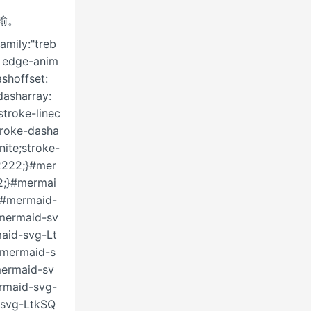
输。
ily:"treb
es edge-anim
shoffset:
asharray:
stroke-linec
troke-dasha
nite;stroke-
2222;}#mer
2;}#mermai
}#mermaid-
#mermaid-sv
aid-svg-Lt
}#mermaid-s
mermaid-sv
rmaid-svg-
-svg-LtkSQ