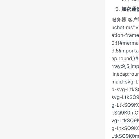
加密通
服务器 客户端 服
uchet ms",v
ation-frame
0;}}#merma
9,5!importa
ap:round;}
rray:9,5!im
linecap:ro
maid-svg-L
d-svg-LtkS
svg-LtkSQ9
g-LtkSQ9K0
kSQ9K0mCp4I
vg-LtkSQ9K
g-LtkSQ9K0
LtkSQ9K0mC