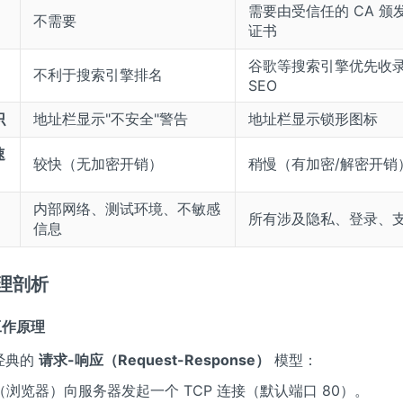
需要由受信任的 CA 颁发
不需要
证书
谷歌等搜索引擎优先收
不利于搜索引擎排名
SEO
识
地址栏显示"不安全"警告
地址栏显示锁形图标
速
较快（无加密开销）
稍慢（有加密/解密开销
内部网络、测试环境、不敏感
所有涉及隐私、登录、
信息
原理剖析
 工作原理
用经典的
请求-响应（Request-Response）
模型：
（浏览器）向服务器发起一个 TCP 连接（默认端口 80）。