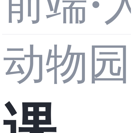
前端
·
写了
2018
系统
代格
动物园
一天
数据
应用
局解
课堂