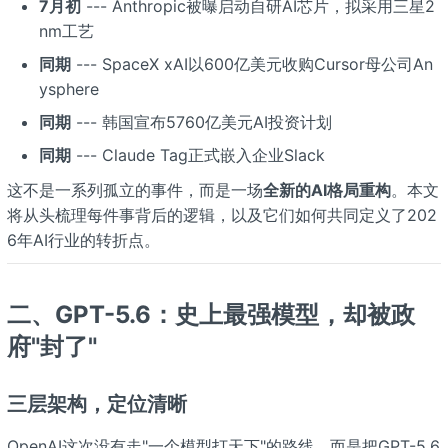
7月初
--- Anthropic被曝启动自研AI芯片，拟采用三星2
nm工艺
同期
--- SpaceX xAI以600亿美元收购Cursor母公司An
ysphere
同期
--- 韩国宣布5760亿美元AI投资计划
同期
--- Claude Tag正式嵌入企业Slack
这不是一系列孤立的事件，而是一场
全新的AI格局重构
。本文
将从头梳理每件事背后的逻辑，以及它们如何共同定义了202
6年AI行业的转折点。
二、GPT-5.6：史上最强模型，却被政
府"封了"
三层架构，定位清晰
OpenAI这次没有走"一个模型打天下"的路线，而是把GPT-5.6