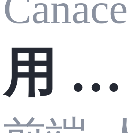
Canace
园AI
认识
P#国
用 AI
CSL
课堂
产替