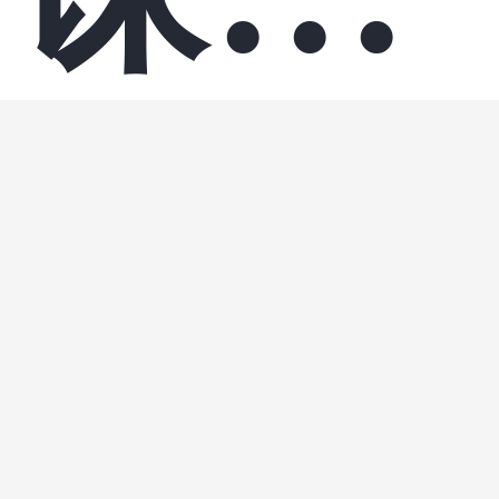
代
集
观察
析：
人工智
行为
码，
与选
半兽先