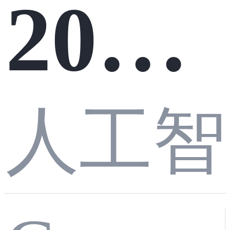
战系
2026
芯片
人工智
年校
列--
@AC