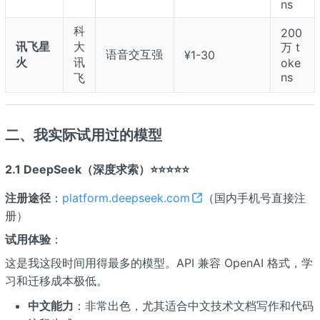
ns
科
200
讯飞星
大
万 t
语音交互强
¥1-30
火
讯
oke
ns
飞
二、我实际试用过的模型
2.1 DeepSeek（深度求索）⭐⭐⭐⭐⭐
注册途径
：
platform.deepseek.com
（国内手机号直接注
册）
试用体验
：
这是我这段时间用得最多的模型。API 兼容 OpenAI 格式，学
习和迁移成本极低。
中文能力
：非常出色，尤其适合中文技术文档写作和代码