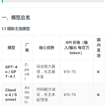
一、模型总览
1.1 国际主流模型
国
API 价格（输
厂
内
模型
核心优势
入/输出 每百万
商
直
token）
连
O
综合能力最
GPT-4
pe
强，生态最
o / GP
¥15-75
❌
nA
T-4.1
丰富
I
An
代码能力顶
Claud
thr
尖，长文本
e 4 / S
¥15-75
❌
op
onnet
处理强
ic