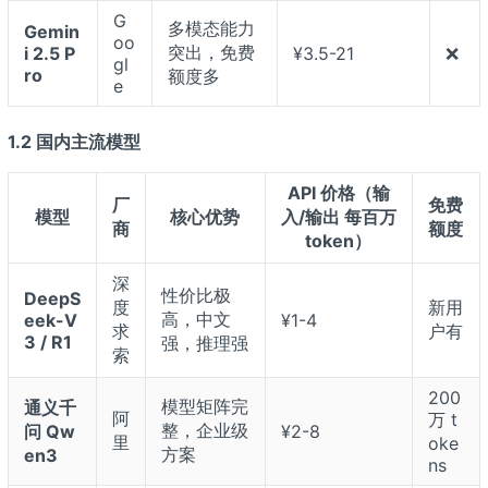
G
多模态能力
Gemin
oo
突出，免费
i 2.5 P
¥3.5-21
❌
gl
ro
额度多
e
1.2 国内主流模型
API 价格（输
厂
免费
模型
核心优势
入/输出 每百万
商
额度
token）
深
性价比极
DeepS
度
新用
高，中文
eek-V
¥1-4
求
户有
3 / R1
强，推理强
索
200
模型矩阵完
通义千
阿
万 t
整，企业级
问 Qw
¥2-8
里
oke
方案
en3
ns