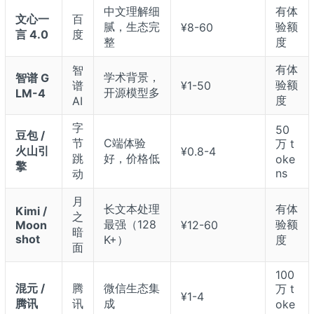
中文理解细
有体
文心一
百
腻，生态完
验额
¥8-60
言 4.0
度
整
度
有体
智
学术背景，
智谱 G
验额
谱
¥1-50
开源模型多
LM-4
度
AI
字
50
豆包 /
节
C端体验
万 t
火山引
¥0.8-4
跳
好，价格低
oke
擎
ns
动
月
长文本处理
有体
Kimi /
之
最强（128
验额
Moon
¥12-60
暗
shot
K+）
度
面
100
混元 /
腾
微信生态集
万 t
¥1-4
腾讯
讯
成
oke