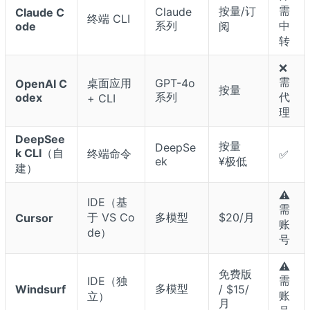
需
按量/订
Claude
Claude C
终端 CLI
系列
中
ode
阅
转
❌
需
桌面应用
GPT-4o
OpenAI C
按量
系列
代
odex
+ CLI
理
DeepSee
按量
DeepSe
k CLI
（自
终端命令
✅
ek
¥极低
建）
⚠️
IDE（基
需
于 VS Co
多模型
$20/月
Cursor
账
de）
号
⚠️
免费版
需
IDE（独
多模型
Windsurf
/ $15/
账
立）
月