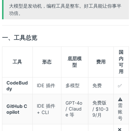
大模型是发动机，编程工具是整车。好工具能让你事半
功倍。
一、工具总览
国
底层模
内
工具
形态
费用
型
可
用
CodeBud
IDE 插件
多模型
免费
✅
dy
⚠️
免费版
GPT-4o
需
IDE 插件
GitHub C
/ Claud
/ $10-3
账
opilot
+ CLI
e 等
9/月
号
❌