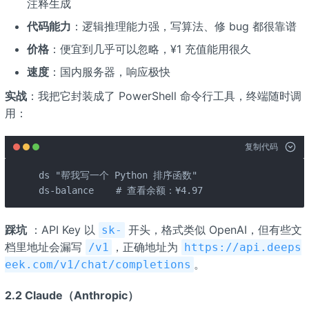
注释生成
代码能力
：逻辑推理能力强，写算法、修 bug 都很靠谱
价格
：便宜到几乎可以忽略，¥1 充值能用很久
速度
：国内服务器，响应极快
实战
：我把它封装成了 PowerShell 命令行工具，终端随时调
用：
复制代码
ds "帮我写一个 Python 排序函数"

ds-balance    # 查看余额：¥4.97
踩坑
：API Key 以
开头，格式类似 OpenAI，但有些文
sk-
档里地址会漏写
，正确地址为
/v1
https://api.deeps
。
eek.com/v1/chat/completions
2.2 Claude（Anthropic）