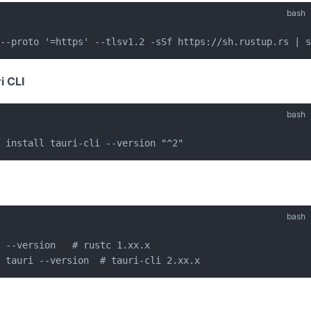
bash
 --proto '=https' --tlsv1.2 -sSf https://sh.rustup.rs | 
i CLI
bash
o install tauri-cli --version "^2"
bash
 --version   # rustc 1.xx.x

o tauri --version  # tauri-cli 2.xx.x