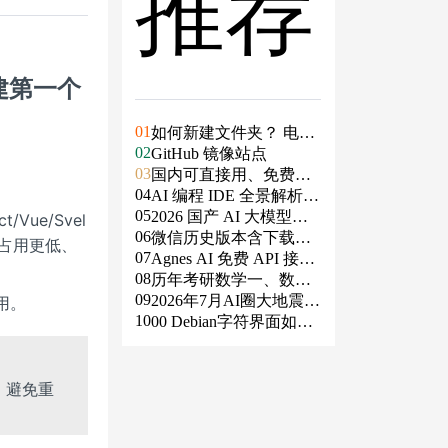
推荐
零搭建第一个
01
如何新建文件夹？ 电脑
02
新建文件夹的4种方法
GitHub 镜像站点
03
国内可直接用、免费额
04
度/永久免费的大模型AP
AI 编程 IDE 全景解析 2
05
I清单（含 SiliconFlow、
026：Agent 全面接管开
2026 国产 AI 大模型横
Vue/Svel
06
火山、阿里、智谱、百
发链路
评：DeepSeek、通义千
微信历史版本含下载地
内存占用更低、
07
度、Kimi、DeepSeek、
问、Kimi、文心一言、
址（ Windows PC | 安卓
Agnes AI 免费 API 接入
08
DMXAPI 等）
星火、豆包谁更能打？
| MAC ）及设置微信不
指南：文本、生图、生
历年考研数学一、数学
09
更新
视频，一套接口全免费
二、数学三真题试卷及
2026年7月AI圈大地震：
用。
10
答案PDF
GPT-5.6被政府限制、Cl
00 Debian字符界面如何
aude入驻Slack、Anthrop
支持中文
ic自研芯片
，避免重