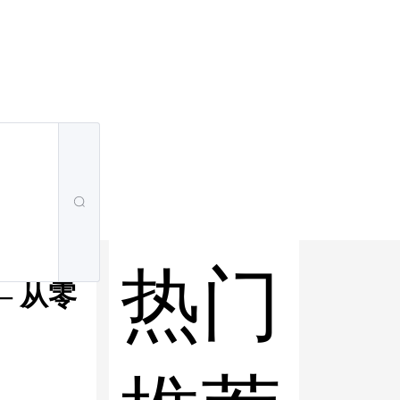
热门
 — 从零