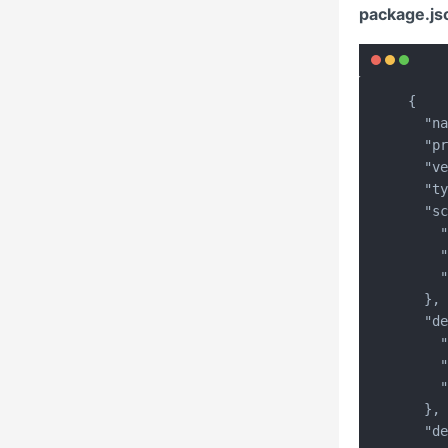
package.js
{

  "na
  "pr
  "ve
  "ty
  "sc
    "
    "
    "
  },

  "de
    "
    "
    "
  },

  "de