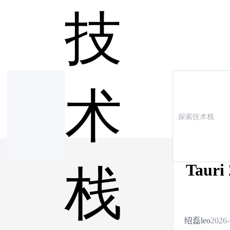
技
术
Taur
栈
绍磊leo
2026-