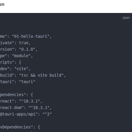
on
json
me": "01-hello-tauri",

ivate": true,

rsion": "0.1.0",

pe": "module",

ripts": {

dev": "vite",

build": "tsc && vite build",

tauri": "tauri"

pendencies": {

react": "^18.3.1",

react-dom": "^18.3.1",

@tauri-apps/api": "^2"

vDependencies": {
