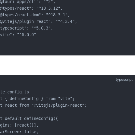
@tauri-apps/cli": "^2",

@types/react": "^18.3.12",

@types/react-dom": "^18.3.1",

@vitejs/plugin-react": "^4.3.4",

typescript": "^5.6.3",

vite": "^6.0.0"

typescript
te.config.ts

t { defineConfig } from "vite";

t react from "@vitejs/plugin-react";

t default defineConfig({

gins: [react()],

arScreen: false,
