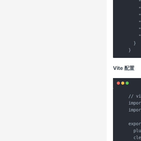
    "
    "
    "
    "
    "
    "
  }

}
Vite 配置
// vi
impor
impor
expor
  plu
  cle