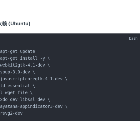
赖 (Ubuntu)
bash
apt-get update

apt-get install -y \

webkit2gtk-4.1-dev \

soup-3.0-dev \

javascriptcoregtk-4.1-dev \

ld-essential \

l wget file \

xdo-dev libssl-dev \

ayatana-appindicator3-dev \

brsvg2-dev
t