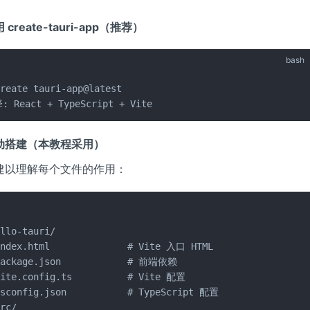
reate-tauri-app（推荐）
bash
reate tauri-app@latest

: React + TypeScript + Vite
动搭建（本教程采用）
建以理解每个文件的作用：
llo-tauri/

index.html              # Vite 入口 HTML

package.json            # 前端依赖

vite.config.ts          # Vite 配置

tsconfig.json           # TypeScript 配置

rc/
