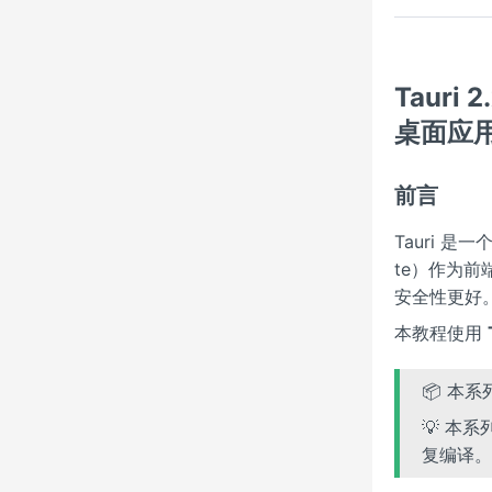
Tauri 
桌面应
前言
Tauri 是
te）作为前端
安全性更好
本教程使用
📦 本
💡 本
复编译。