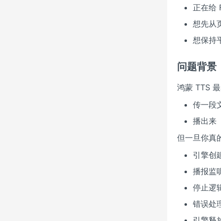
正在给 F
想先从页
想保持
问题背景
鸿蒙 TTS
传一段
播出来
但一旦你真的
引擎创
播报监
停止逻
错误处
引擎释