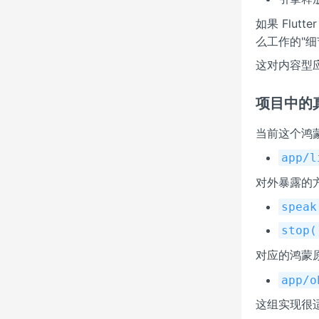
如果 Flu
么工作的"细
这对内容型
项目中的
当前这个鸿蒙 F
app/l
对外暴露的
speak
stop(
对应的鸿蒙
app/o
这组实现很