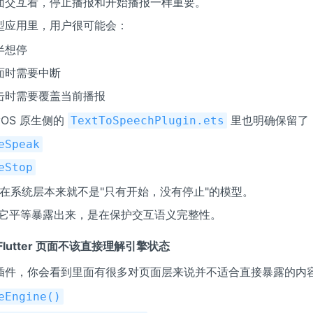
面交互看，停止播报和开始播报一样重要。
型应用里，用户很可能会：
半想停
面时需要中断
击时需要覆盖当前播报
nyOS 原生侧的
里也明确保留了
TextToSpeechPlugin.ets
eSpeak
eStop
S 在系统层本来就不是"只有开始，没有停止"的模型。
r 侧把它平等暴露出来，是在保护交互语义完整性。
Flutter 页面不该直接理解引擎状态
插件，你会看到里面有很多对页面层来说并不适合直接暴露的内
eEngine()