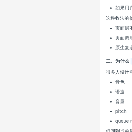
如果用
这种收法的
页面层不
页面调
原生复杂
二、为什么
很多人设计鸿
音色
语速
音量
pitch
queue 
但回到当前原