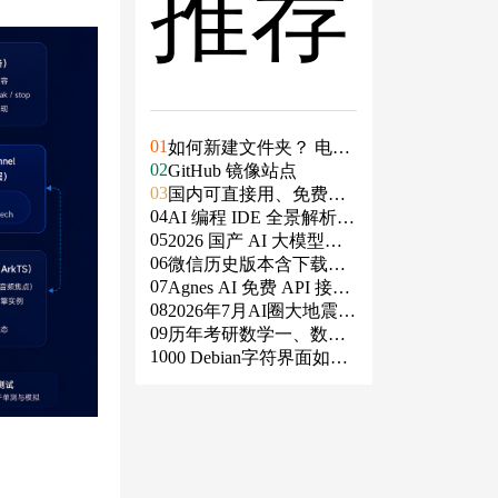
推荐
01
如何新建文件夹？ 电脑
02
新建文件夹的4种方法
GitHub 镜像站点
03
国内可直接用、免费额
04
度/永久免费的大模型AP
AI 编程 IDE 全景解析 2
05
I清单（含 SiliconFlow、
026：Agent 全面接管开
2026 国产 AI 大模型横
06
火山、阿里、智谱、百
发链路
评：DeepSeek、通义千
微信历史版本含下载地
07
度、Kimi、DeepSeek、
问、Kimi、文心一言、
址（ Windows PC | 安卓
Agnes AI 免费 API 接入
08
DMXAPI 等）
星火、豆包谁更能打？
| MAC ）及设置微信不
指南：文本、生图、生
2026年7月AI圈大地震：
09
更新
视频，一套接口全免费
GPT-5.6被政府限制、Cl
历年考研数学一、数学
10
aude入驻Slack、Anthrop
二、数学三真题试卷及
00 Debian字符界面如何
ic自研芯片
答案PDF
支持中文