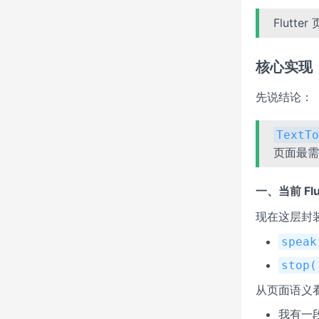
Flutt
核心实现
先说结论：
TextTo
页面最需
一、当前 Fl
现在这层封
speak
stop(
从页面语义
我有一