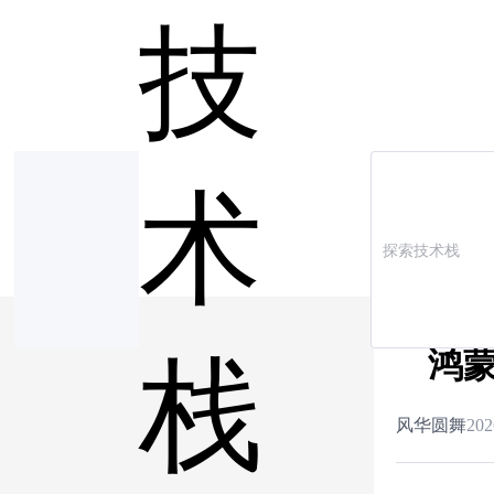
技
术
鸿蒙
栈
风华圆舞
202