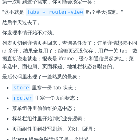
第一次听到这个需求，你可能会淡定一笑：
"这不就是
吗？半天搞定。"
Tabs + router-view
然后半天过去了。
你发现事情开始不对劲。
列表页切到详情页再回来，查询条件没了；订单详情想按不同
id 多开，结果全复用了；编辑页还没保存，用户一关 tab，数
据直接说走就走；报表是 iframe，缓存和通信另起炉灶；菜
单选中、面包屑、页面标题、地址栏状态各唱各的。
最后代码里出现了一些熟悉的景象：
里塞一份 tab 状态；
store
里塞一份页面状态；
router
菜单组件里偷偷维护选中态；
标签栏组件里开始判断业务逻辑；
页面组件里到处写刷新、关闭、回调；
iframe 组件单独活成了另一个世界。