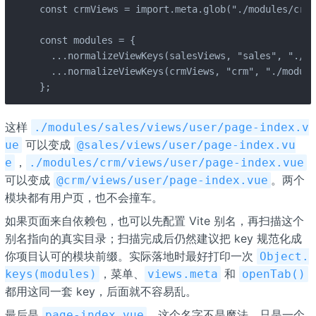
const crmViews = import.meta.glob("./modules/crm/
const modules = {

  ...normalizeViewKeys(salesViews, "sales", "./mo
  ...normalizeViewKeys(crmViews, "crm", "./module
};
这样
./modules/sales/views/user/page-index.v
可以变成
ue
@sales/views/user/page-index.vu
，
e
./modules/crm/views/user/page-index.vue
可以变成
。两个
@crm/views/user/page-index.vue
模块都有用户页，也不会撞车。
如果页面来自依赖包，也可以先配置 Vite 别名，再扫描这个
别名指向的真实目录；扫描完成后仍然建议把 key 规范化成
你项目认可的模块前缀。实际落地时最好打印一次
Object.
，菜单、
和
keys(modules)
views.meta
openTab()
都用这同一套 key，后面就不容易乱。
最后是
。这个名字不是魔法，只是一个
page-index.vue