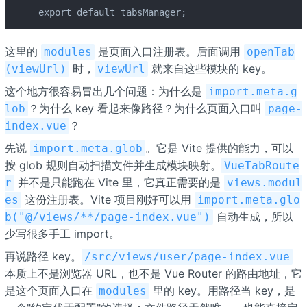
export default tabsManager;
这里的
是页面入口注册表。后面调用
modules
openTab
时，
就来自这些模块的 key。
(viewUrl)
viewUrl
这个地方很容易冒出几个问题：为什么是
import.meta.g
？为什么 key 看起来像路径？为什么页面入口叫
lob
page-
？
index.vue
先说
。它是 Vite 提供的能力，可以
import.meta.glob
按 glob 规则自动扫描文件并生成模块映射。
VueTabRoute
并不是只能跑在 Vite 里，它真正需要的是
r
views.modul
这份注册表。Vite 项目刚好可以用
es
import.meta.glo
自动生成，所以
b("@/views/**/page-index.vue")
少写很多手工 import。
再说路径 key。
/src/views/user/page-index.vue
本质上不是浏览器 URL，也不是 Vue Router 的路由地址，它
是这个页面入口在
里的 key。用路径当 key，是
modules