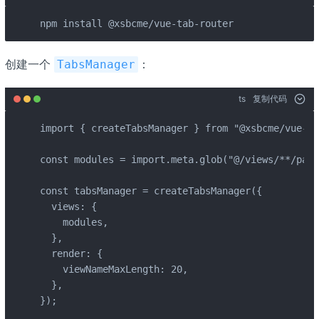
npm install @xsbcme/vue-tab-router
创建一个
：
TabsManager
ts
复制代码
import { createTabsManager } from "@xsbcme/vue-ta
const modules = import.meta.glob("@/views/**/page
const tabsManager = createTabsManager({

  views: {

    modules,

  },

  render: {

    viewNameMaxLength: 20,

  },

});
