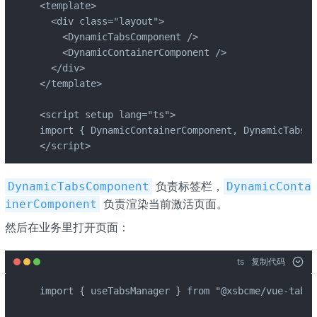
<template>

  <div class="layout">

    <DynamicTabsComponent />

    <DynamicContainerComponent />

  </div>

</template>

<script setup lang="ts">

import { DynamicContainerComponent, DynamicTabsCo
</script>
负责标签栏，
DynamicTabsComponent
DynamicConta
负责渲染当前激活页面。
inerComponent
然后在业务里打开页面：
ts
复制代码
import { useTabsManager } from "@xsbcme/vue-tab-r