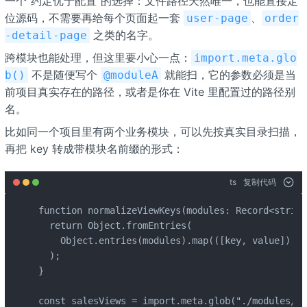
一个"约定优于配置"的选择：文件路径天然唯一，也能直接定
位源码，不需要再给每个页面起一套
、
user-page
order
之类的名字。
-detail-page
跨模块也能处理，但这里要小心一点：
import.meta.glo
不是随便写个
就能扫，它的参数必须是当
b()
@moduleA
前项目真实存在的路径，或者是你在 Vite 里配置过的路径别
名。
比如同一个项目里有两个业务模块，可以先按真实目录扫描，
再把 key 转成带模块名前缀的形式：
ts
复制代码
function normalizeViewKeys(modules: Record<string
  return Object.fromEntries(

    Object.entries(modules).map(([key, value]) =>
  );

}

const salesViews = import.meta.glob("./modules/sa