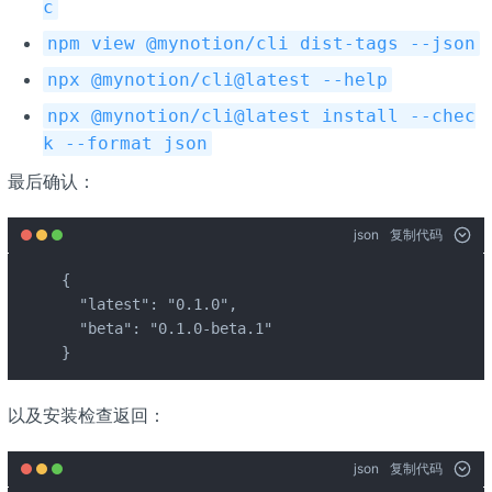
c
npm view @mynotion/cli dist-tags --json
npx @mynotion/cli@latest --help
npx @mynotion/cli@latest install --chec
k --format json
最后确认：
json
复制代码
{

  "latest": "0.1.0",

  "beta": "0.1.0-beta.1"

}
以及安装检查返回：
json
复制代码