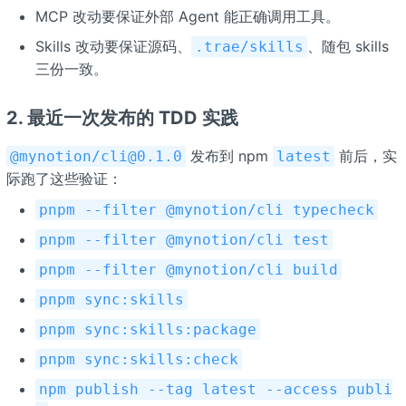
MCP 改动要保证外部 Agent 能正确调用工具。
Skills 改动要保证源码、
、随包 skills
.trae/skills
三份一致。
2. 最近一次发布的 TDD 实践
发布到 npm
前后，实
@mynotion/cli@0.1.0
latest
际跑了这些验证：
pnpm --filter @mynotion/cli typecheck
pnpm --filter @mynotion/cli test
pnpm --filter @mynotion/cli build
pnpm sync:skills
pnpm sync:skills:package
pnpm sync:skills:check
npm publish --tag latest --access publi