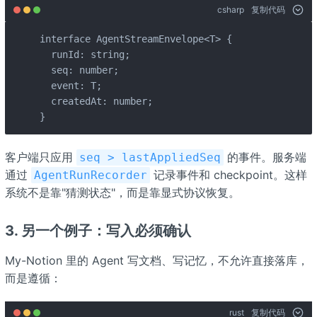
csharp
复制代码
interface AgentStreamEnvelope<T> {

  runId: string;

  seq: number;

  event: T;

  createdAt: number;

}
客户端只应用
的事件。服务端
seq > lastAppliedSeq
通过
记录事件和 checkpoint。这样
AgentRunRecorder
系统不是靠"猜测状态"，而是靠显式协议恢复。
3. 另一个例子：写入必须确认
My-Notion 里的 Agent 写文档、写记忆，不允许直接落库，
而是遵循：
rust
复制代码