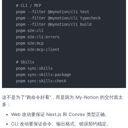
# CLI / MCP

pnpm --filter @mynotion/cli test

pnpm --filter @mynotion/cli typecheck

pnpm --filter @mynotion/cli build

pnpm e2e:cli

pnpm e2e:cli:errors

pnpm e2e:mcp

pnpm e2e:mcp:client

# Skills

pnpm sync:skills

pnpm sync:skills:package

pnpm sync:skills:check
这不是为了"跑命令好看"，而是因为 My-Notion 的交付面太
多：
Web 改动要保证 Next.js 和 Convex 类型正确。
CLI 改动要保证命令、输出格式、错误契约稳定。