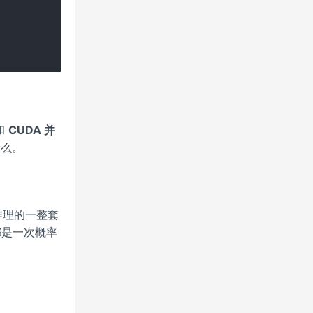
和
CUDA 并
什么。
推理的一整套
 都是一次概率