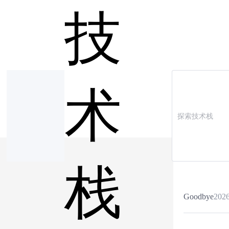
技
术
栈
Goodbye
2026