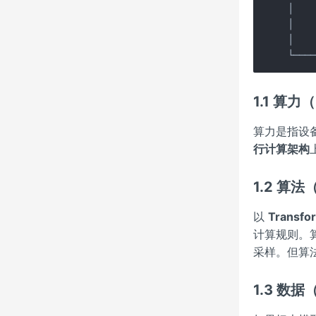
│    
│   
│    
└───
1.1 算力
算力是指设
行计算架构
1.2 算法（
以
Transf
计算规则。算
采样。但算
1.3 数据