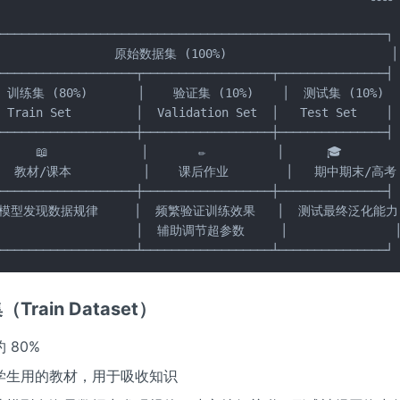
──────────────────────────────────────────────────────┐

                 原始数据集 (100%)                       │

───────────────────┬──────────────────┬───────────────┤

  训练集 (80%)       │    验证集 (10%)    │  测试集 (10%)  │
 Train Set         │  Validation Set  │   Test Set    │

───────────────────┼──────────────────┼───────────────┤

     📖             │       ✏️          │      🎓        │
   教材/课本          │    课后作业        │   期中期末/高考 
───────────────────┼──────────────────┼───────────────┤

让模型发现数据规律     │  频繁验证训练效果   │  测试最终泛化能力 
                    │  辅助调节超参数     │               │
────────────────────┴──────────────────┴───────────────┘
（Train Dataset）
 80%
学生用的教材，用于吸收知识