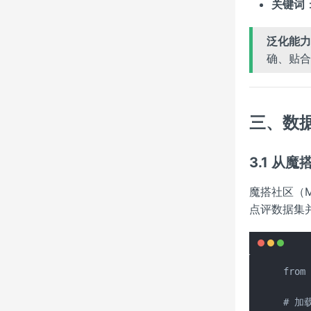
关键词
泛化能力
确、贴合
三、数
3.1 从
魔搭社区（M
点评数据集
from 
# 加