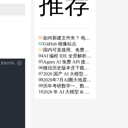
推荐
01
如何新建文件夹？ 电脑
02
新建文件夹的4种方法
GitHub 镜像站点
03
国内可直接用、免费额
04
度/永久免费的大模型AP
AI 编程 IDE 全景解析 2
05
I清单（含 SiliconFlow、
026：Agent 全面接管开
Agnes AI 免费 API 接入
复制代码
06
火山、阿里、智谱、百
发链路
指南：文本、生图、生
微信历史版本含下载地
07
度、Kimi、DeepSeek、
视频，一套接口全免费
址（ Windows PC | 安卓
2026 国产 AI 大模型横
08
DMXAPI 等）
| MAC ）及设置微信不
评：DeepSeek、通义千
2026年7月AI圈大地震：
09
更新
问、Kimi、文心一言、
GPT-5.6被政府限制、Cl
历年考研数学一、数学
10
星火、豆包谁更能打？
aude入驻Slack、Anthrop
二、数学三真题试卷及
2026 年 AI 大模型 & AI
ic自研芯片
答案PDF
编程工具实战全总结