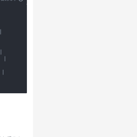




 │

│


