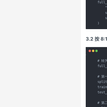
full_
    
    
    
)
3.2 按 
# 转为
full_
# 第
split
train
test_
# 第