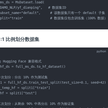
ms_ds = MsDataset.load(

"DAMO_NLP/yf_dianping",   # 数据集ID

subset_name="default",     # 该数据集只有一个 default 子集

split="train"              # 数据集仅包含训练集（100% 数据）

8:1:1 比例划分数据集
python
 Hugging Face 兼容格式

hf_ds = full_ms_ds.to_hf_dataset()

一次划分：分出 10% 作为测试集

1 = full_hf_ds.train_test_split(test_size=0.1, seed=42)

_temp_hf = split1["train"]

hf = split1["test"]

二次划分：从剩余 90% 中再分出 10% 作为验证集
