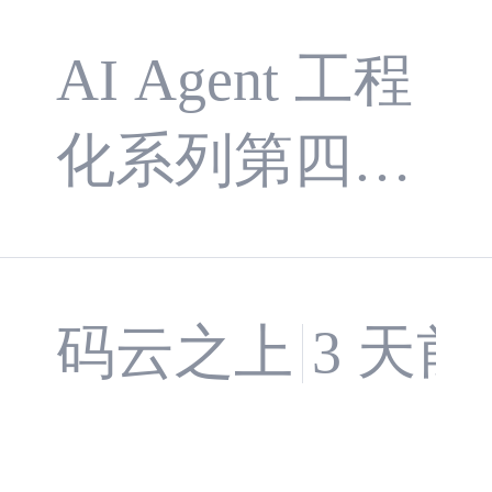
文中的伪代码
可测试可替
端实例被散落
模型调用变
AI Agent 工程
用于解释设计
换
在 17 个文件
化系列第四
逻辑，不是可
成可控的多
里，单元测试
篇。本文以 C
直接复制的生
步任务
覆盖率是
herry Studio 的
产代码。
码云之上
3 天前
0%，因为没法
AI SDK Agen
mock。这篇文
t、Stream Man