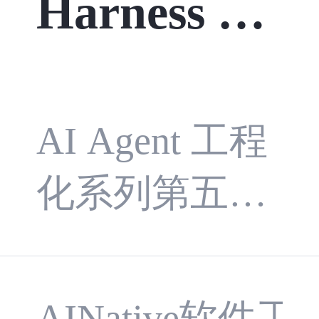
Harness En
gineering：
让 Agent 在
AI Agent 工程
化系列第五
受控边界内
篇。本文以 C
运行
herry Studio 的
AINative软件工