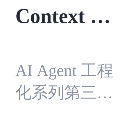
章就是为了不
Context En
ager 和 Agent
让你重蹈覆
Session Runtim
gineering：
辙。
e 为例，讲解
让 Agent 在
AI Agent 工程
工具循环的状
化系列第三
当前步骤看
态、停止条
篇。本文以 C
到正确的事
件、Hook、错