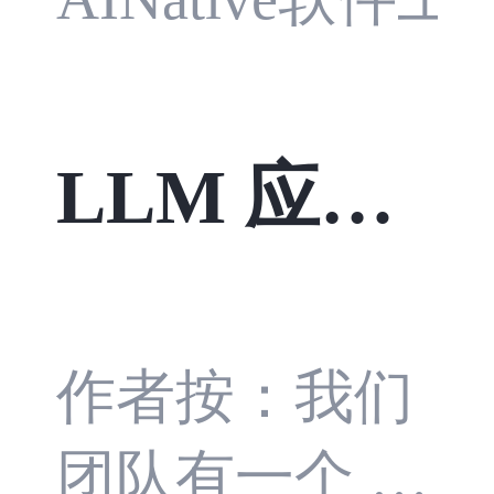
Tool Registr
y、Claude Cod
LLM 应用
e settings、审
批、会话宿主
的依赖注入
与可观测性为
工程实践：
作者按：我们
例，说明 Harn
团队有一个 L