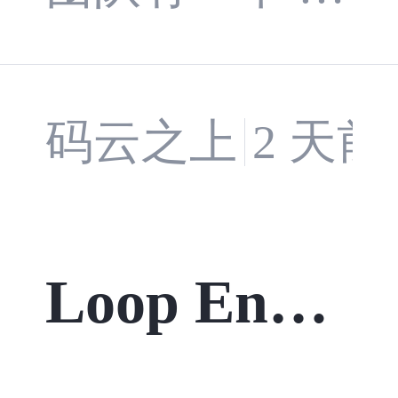
解耦 Clien
ess Engineering
LM 应用上线
如何把“模型
t、Prompt
后跑了 3 个
能做什么”变
码云之上
2 天前
和 Tool Reg
月，等到要切
成“产品允许
istry，让 A
换模型供应商
它在什么边界
Loop Engin
的时候，才发
I 系统真正
内做什么”。
eering：把
现 LLM 客户