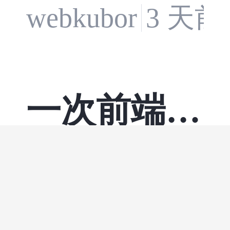
herry Studio 的
误、审批与用
3 天前
webkubor
实
运行时为例，
户 steering。
讲解对话历
文中的伪代码
一次前端生
史、附件、知
用于解释工程
识库、记忆与
产白屏复
逻辑，不是可
Agent Session
盘：旧 HT
最近处理了一
直接复制的生
如何共同构成