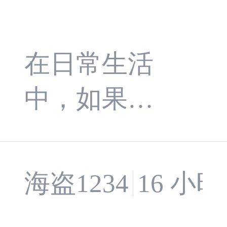
准。而 Backgro
iatR 入门
undService 则是
指南：后
在日常生活
.NET Core/5+
中，如果机
端架构解
中实现长时间
场里有几十
运行后台任务
耦
架飞机同时
的基类，它天
海盗1234
16 小
准备起飞和
然与 TAP 完美