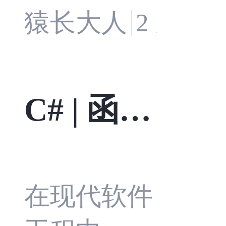
安全与治理争
猿长大人
2 天前
天空很快就
议（蠕虫漏洞 +
会陷入混
域名排除功能
乱。
C# | 函数
撤回）、Windo
ws 8GB 内存优
式编程入
化全栈推进、.
门
在现代软件
NET 11 Preview