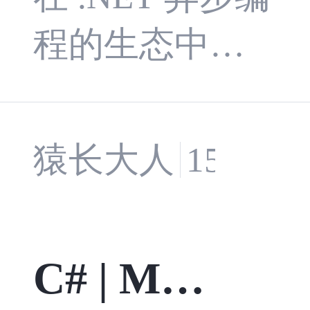
程的生态中，T
(Backgroun
ask-based Async
dService)的
hronous Pattern
猿长大人
15 小
完全指南
（TAP） 已成
为现代异步开
(二)
发的事实标
C# | Med