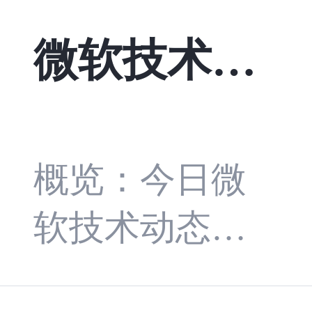
降落，如果
契合。
微软技术日
让飞行员们
互相打电话
报——2026-
协调：“小
08-06
概览：今日微
张你先降
软技术动态集
落，我等下
中于 AI/Copilot
再起飞”，