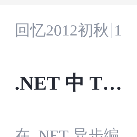
回忆2012初秋
15
.NET 中 TA
P：构建健
壮后台任务
在 .NET 异步编