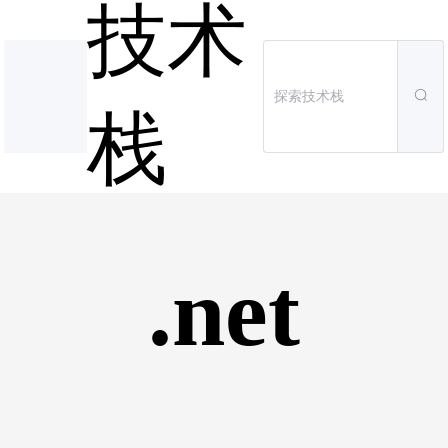
技术
栈
.net