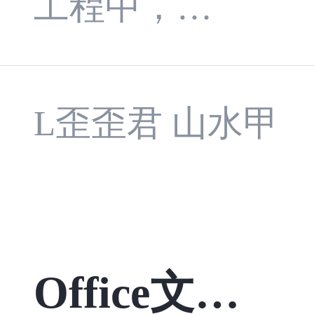
工程中，构
6 功能详解、A
建可预测、
zure 网络与数
低耦合、易
L歪歪君 山水甲
据库多项 GA/
于并发扩展
预览、Entra ID
且便于测试
Passkeys 注册
的系统是每
体验优化即将
Office文件
一个架构师