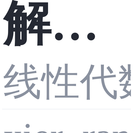
解析
线性代
式布