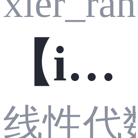
xier_ran
局-二
【infr
次线
线性代
a之