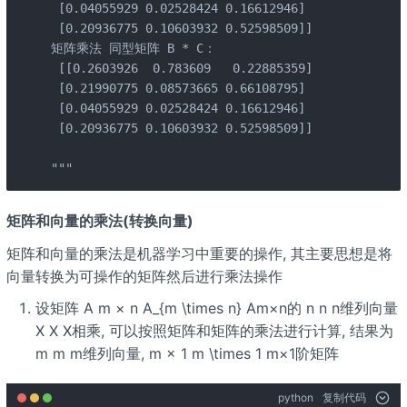
 [0.04055929 0.02528424 0.16612946]

 [0.20936775 0.10603932 0.52598509]]

矩阵乘法 同型矩阵 B * C：

 [[0.2603926  0.783609   0.22885359]

 [0.21990775 0.08573665 0.66108795]

 [0.04055929 0.02528424 0.16612946]

 [0.20936775 0.10603932 0.52598509]]

"""
矩阵和向量的乘法(转换向量)
矩阵和向量的乘法是机器学习中重要的操作, 其主要思想是将
向量转换为可操作的矩阵然后进行乘法操作
设矩阵 A m × n A_{m \times n} Am×n的 n n n维列向量
X X X相乘, 可以按照矩阵和矩阵的乘法进行计算, 结果为
m m m维列向量, m × 1 m \times 1 m×1阶矩阵
python
复制代码