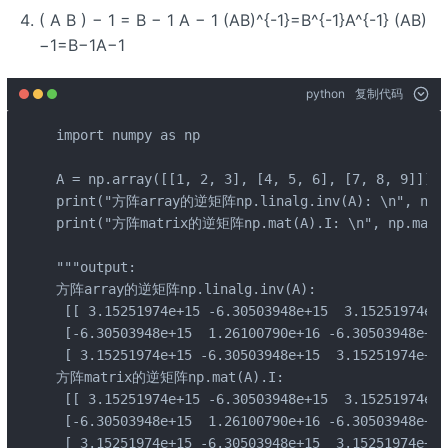
( A B ) − 1 = B − 1 A − 1 (AB)^{-1}=B^{-1}A^{-1} (AB)
−1=B−1A−1
python
复制代码
import numpy as np

A = np.array([[1, 2, 3], [4, 5, 6], [7, 8, 9]])

print("方阵array的逆矩阵np.linalg.inv(A): \n", np.li
print("方阵matrix的逆矩阵np.mat(A).I: \n", np.mat(A
"""output:

方阵array的逆矩阵np.linalg.inv(A): 

 [[ 3.15251974e+15 -6.30503948e+15  3.15251974e+1
 [-6.30503948e+15  1.26100790e+16 -6.30503948e+15]
 [ 3.15251974e+15 -6.30503948e+15  3.15251974e+15
方阵matrix的逆矩阵np.mat(A).I: 

 [[ 3.15251974e+15 -6.30503948e+15  3.15251974e+1
 [-6.30503948e+15  1.26100790e+16 -6.30503948e+15]
 [ 3.15251974e+15 -6.30503948e+15  3.15251974e+15