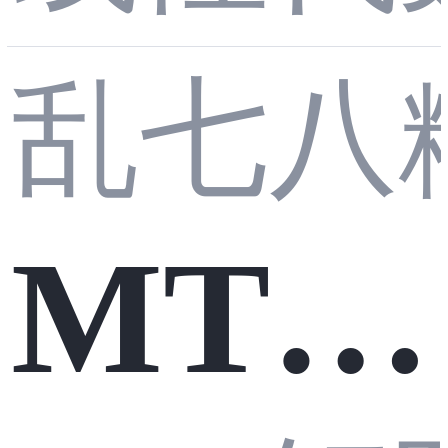
长布
乱七八
路】
局
MTL
W_