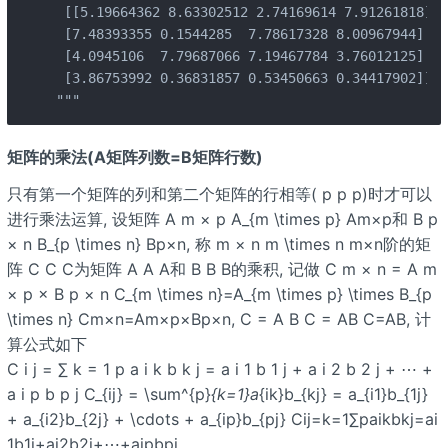
 [[5.19664362 8.63302512 2.74169614 7.91261818]

 [7.48393355 0.1544285  7.78617328 8.00967944]

 [4.0945106  7.79687066 7.19467784 3.76012125]

 [3.86753992 0.36831857 0.53450663 0.34417902]]

"""
矩阵的乘法(A矩阵列数=B矩阵行数)
只有第一个矩阵的列和第二个矩阵的行相等( p p p)时才可以
进行乘法运算, 设矩阵 A m × p A_{m \times p} Am×p和 B p
× n B_{p \times n} Bp×n, 称 m × n m \times n m×n阶的矩
阵 C C C为矩阵 A A A和 B B B的乘积, 记做 C m × n = A m
× p × B p × n C_{m \times n}=A_{m \times p} \times B_{p
\times n} Cm×n=Am×p×Bp×n, C = A B C = AB C=AB, 计
算公式如下
C i j = ∑ k = 1 p a i k b k j = a i 1 b 1 j + a i 2 b 2 j + ⋯ +
a i p b p j C_{ij} = \sum^{p}
{k=1}a
{ik}b_{kj} = a_{i1}b_{1j}
+ a_{i2}b_{2j} + \cdots + a_{ip}b_{pj} Cij=k=1∑paikbkj=ai
1b1j+ai2b2j+⋯+aipbpj