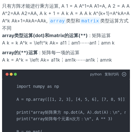
只有方阵才能进行乘方运算, A 1 = A A^1=A A1=A, A 2 = A A
A^2=AA A2=AA, A k + 1 = A k A = A A k A^{k+1}=A^kA=A
A^k Ak+1=AkA=AAk,
类型和
类型运算方式
array
matrix
不同
array类型运算(dot)和matrix的运算(**)
: 矩阵运算
A k =
k A^k = \left
^k Ak= a11⋮am1⋯⋯an1⋮amn k
array的(**)运算
: 矩阵每一项的运算
A k =
A^k = \left
Ak= a11k⋮am1k⋯⋯an1k⋮amnk
python
复制代码
import numpy as np

A = np.array([[1, 2, 3], [4, 5, 6], [7, 8,
print("array矩阵乘方 np.dot(A, A).dot(A)：\n", np.d
print("array矩阵每个元素n次方：\n", A ** 3)

B = np.mat(
