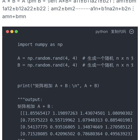
A ± B =
A \pm B = \left
A±B= a11±b11a21±b21⋮am1±bm
1a12±b12a22±b22⋮am2±bm2⋯⋯⋯a1n+b1na2n+b2n⋮
amn+bmn
python
复制代码
import numpy as np

A = np.random.rand(4, 4)  # 生成一个随机 n x n 矩阵

B = np.random.rand(4, 4)  # 生成一个随机 n x n 矩阵

print("矩阵相加 A + B：\n", A + B)

"""output:

矩阵相加 A + B：

 [[1.85565417 1.19897263 1.43074501 1.08090302]

 [0.73575223 0.55719962 1.07948313 0.88540198]

 [0.54137775 0.93516805 1.34874669 1.27058512]

 [0.71528085 0.42096502 0.78680364 0.49563923]]
