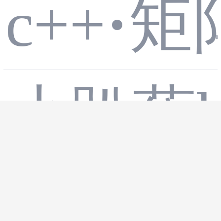
4 (Ma
c++
·
矩
Q、
trix T
小趴蔡h
W_
03 Nu
empla