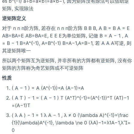
es b^{-1} a÷b=a×b1=a×b−1, 因为矩阵没有除法可以借助逆
矩阵, 实现除法
逆矩阵定义
对于 n n n阶方阵, 若存在 n n n阶方阵 B B B, A B = B A = E
AB=BA=E AB=BA=E, E E E为单位矩阵, 记做 B = A − 1 , A
= B − 1 B=A^{-1}, A=B^{-1} B=A−1,A=B−1, 若 A A A可逆, 则
其逆矩阵唯一
所以两个矩阵互为逆矩阵, 并非所有的方阵都有逆矩阵, 没有你
矩阵的方阵称为奇艺矩阵或不可逆矩阵
性质
( A − 1 ) = A (A^{-1})=A (A−1)=A
( A T ) − 1 = ( A − 1 ) T (A^T)^{-1}=(A^{-1})^T (AT)−1
=(A−1)T
( λ A ) − 1 = 1 λ A − 1 , λ ≠ 0 (\lambda A)^{-1}=\frac
{1}{\lambda}A^{-1}, \lambda \ne 0 (λA)−1=λ1A−1,λ=
0