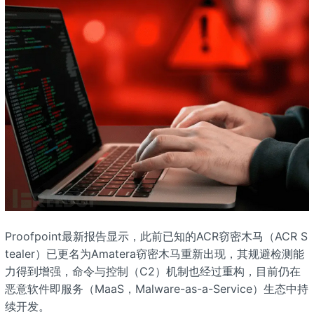
Proofpoint最新报告显示，此前已知的ACR窃密木马（ACR S
tealer）已更名为Amatera窃密木马重新出现，其规避检测能
力得到增强，命令与控制（C2）机制也经过重构，目前仍在
恶意软件即服务（MaaS，Malware-as-a-Service）生态中持
续开发。