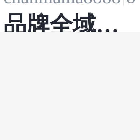
数深度分析
品牌全域洞
报告
大数据
网络
人
·
·
察怎么做？
智海深蓝
10 分
蝉妈妈拆解
智慧渔业海
竞品策略
前端
网络
java
·
·