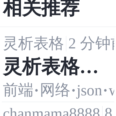
相关推荐
灵析表格
2 分钟
灵析表格手
前端
网络
·
·
json
·
机号处理函
chanmama8888