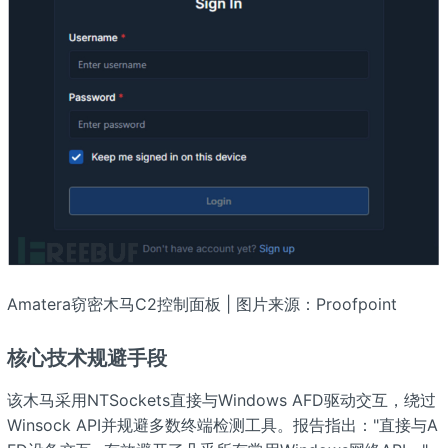
Amatera窃密木马C2控制面板 | 图片来源：Proofpoint
核心技术规避手段
该木马采用NTSockets直接与Windows AFD驱动交互，绕过
Winsock API并规避多数终端检测工具。报告指出："直接与A