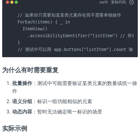
swift
复制代码
// 如果你只需要知道某类元素存在而不需要单独操作

ForEach(items) { _ in

  ItemView()

    .accessibilityIdentifier("listItem") // 所有
}

// 测试中可以用 app.buttons["listItem"].count 验
为什么有时需要重复
批量操作
：测试中可能需要验证某类元素的数量或统一操
作
语义分组
：标识一组功能相似的元素
动态内容
：暂时无法确定唯一标识的场景
实际示例