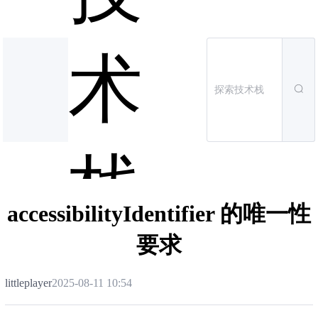
术
栈
accessibilityIdentifier 的唯一性
要求
littleplayer
2025-08-11 10:54