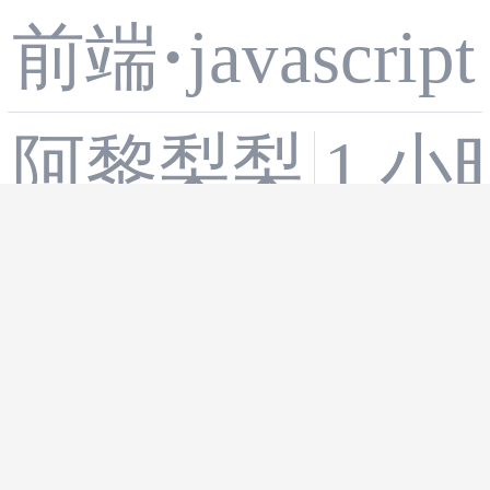
·
javascript
前端
实战：手搓
阿黎梨梨
1 小
一张支持自
React 表单
定义的通用
·
react.js
前端
处理与性能
金色电子奖