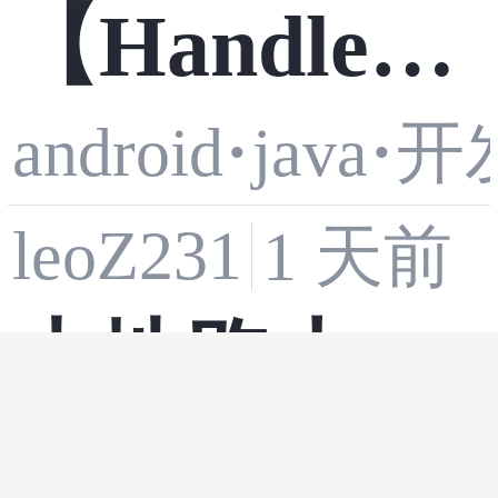
【HandlerT
android
·
java
·
开
hread实现
leoZ231
1 天前
原理】
本地跑大模
java
·
·
s
人工智能
型实战