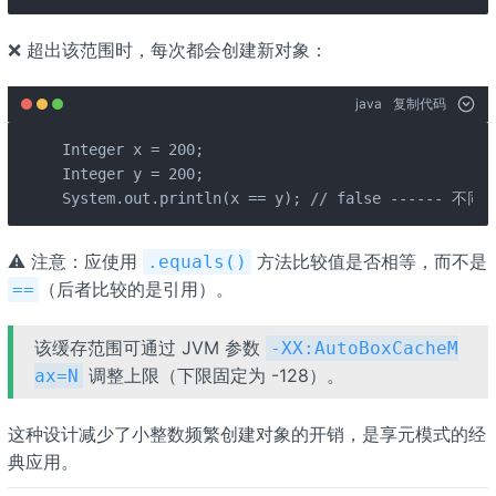
❌ 超出该范围时，每次都会创建新对象：
java
复制代码
Integer x = 200;

Integer y = 200;

System.out.println(x == y); // false ------ 
⚠️ 注意：应使用
方法比较值是否相等，而不是
.equals()
（后者比较的是引用）。
==
该缓存范围可通过 JVM 参数
-XX:AutoBoxCacheM
调整上限（下限固定为 -128）。
ax=N
这种设计减少了小整数频繁创建对象的开销，是享元模式的经
典应用。