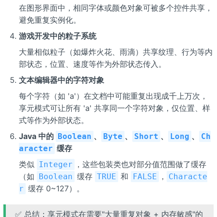
在图形界面中，相同字体或颜色对象可被多个控件共享，
避免重复实例化。
游戏开发中的粒子系统
大量相似粒子（如爆炸火花、雨滴）共享纹理、行为等内
部状态，位置、速度等作为外部状态传入。
文本编辑器中的字符对象
每个字符（如 'a'）在文档中可能重复出现成千上万次，
享元模式可让所有 'a' 共享同一个字符对象，仅位置、样
式等作为外部状态。
Java 中的
、
、
、
、
Boolean
Byte
Short
Long
Ch
缓存
aracter
类似
，这些包装类也对部分值范围做了缓存
Integer
（如
缓存
和
，
Boolean
TRUE
FALSE
Characte
缓存 0~127）。
r
✅ 总结：享元模式在需要"大量重复对象 + 内存敏感"的