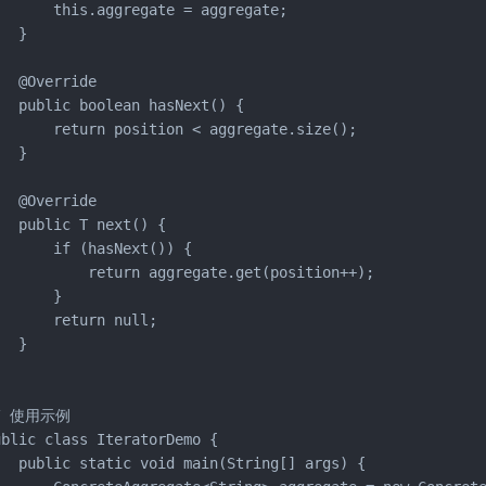
       this.aggregate = aggregate;

  }

  @Override

   public boolean hasNext() {

       return position < aggregate.size();

  }

  @Override

  public T next() {

      if (hasNext()) {

           return aggregate.get(position++);

      }

      return null;

  }

/ 使用示例

ublic class IteratorDemo {

   public static void main(String[] args) {
