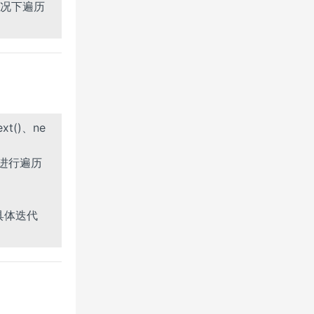
况下遍历
()、ne
象进行遍历
个具体迭代