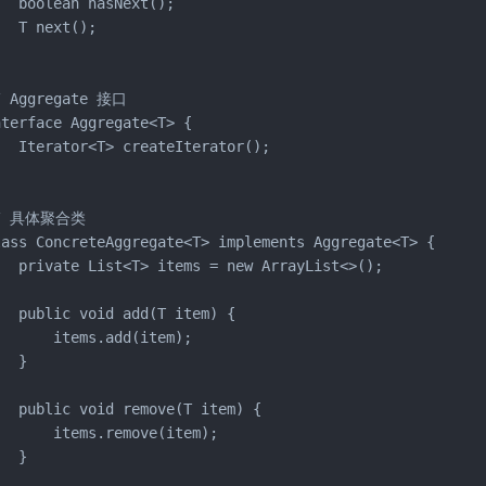
  boolean hasNext();

  T next();

/ Aggregate 接口

terface Aggregate<T> {

   Iterator<T> createIterator();

/ 具体聚合类

lass ConcreteAggregate<T> implements Aggregate<T> {

   private List<T> items = new ArrayList<>();

   public void add(T item) {

      items.add(item);

  }

   public void remove(T item) {

       items.remove(item);

  }
