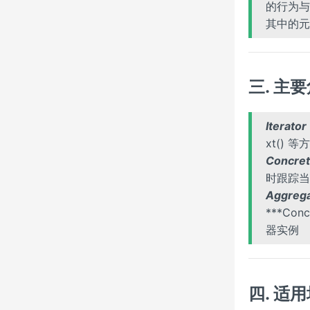
的行为与
其中的元
三. 主
Itera
xt() 等
Concr
时跟踪当
Aggre
***Co
器实例
四. 适