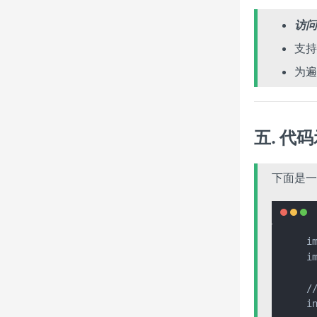
访问
支持
为遍
五. 代
下面是一
i
im
/
in