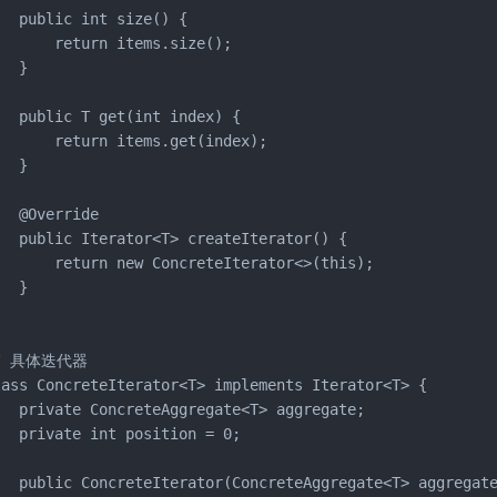
  public int size() {

       return items.size();

  }

   public T get(int index) {

       return items.get(index);

  }

  @Override

   public Iterator<T> createIterator() {

       return new ConcreteIterator<>(this);

  }

/ 具体迭代器

lass ConcreteIterator<T> implements Iterator<T> {

   private ConcreteAggregate<T> aggregate;

   private int position = 0;

   public ConcreteIterator(ConcreteAggregate<T> aggregate