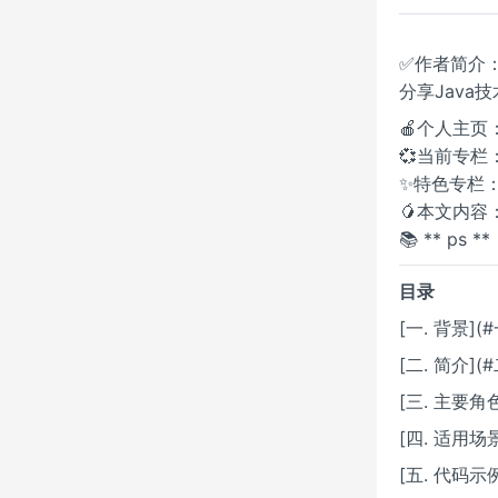
✅作者简介：
分享Java
🍎个人主页：
💞当前专栏
✨特色专栏
🥭本文内容：2
📚 ** 
目录
[一. 背景](
[二. 简介](
[三. 主要角
[四. 适用场
[五. 代码示