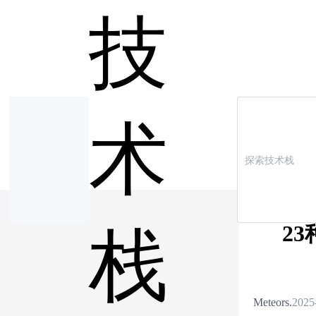
技
术
23
栈
Meteors.
2025