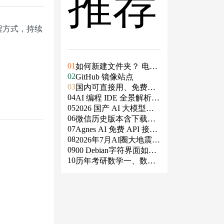
推荐
编程方式，持续
01
如何新建文件夹？ 电脑
02
新建文件夹的4种方法
GitHub 镜像站点
03
国内可直接用、免费额
04
度/永久免费的大模型AP
AI 编程 IDE 全景解析 2
05
I清单（含 SiliconFlow、
026：Agent 全面接管开
2026 国产 AI 大模型横
06
火山、阿里、智谱、百
发链路
评：DeepSeek、通义千
微信历史版本含下载地
07
度、Kimi、DeepSeek、
问、Kimi、文心一言、
址（ Windows PC | 安卓
Agnes AI 免费 API 接入
08
DMXAPI 等）
星火、豆包谁更能打？
| MAC ）及设置微信不
指南：文本、生图、生
2026年7月AI圈大地震：
09
更新
视频，一套接口全免费
GPT-5.6被政府限制、Cl
00 Debian字符界面如何
10
aude入驻Slack、Anthrop
支持中文
历年考研数学一、数学
ic自研芯片
二、数学三真题试卷及
答案PDF