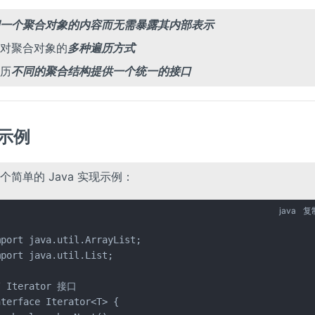
一个聚合对象的内容而无需暴露其内部表示
对聚合对象的
多种遍历方式
历
不同的聚合结构提供一个统一的接口
码示例
个简单的 Java 实现示例：
java
复
mport java.util.ArrayList;

port java.util.List;

/ Iterator 接口

terface Iterator<T> {
