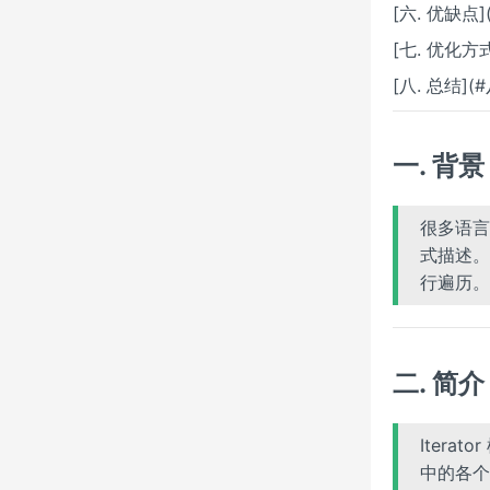
[六. 优缺点]
[七. 优化方
[八. 总结](
一. 背景
很多语言
式描述。
行遍历。
二. 简介
Iterat
中的各个