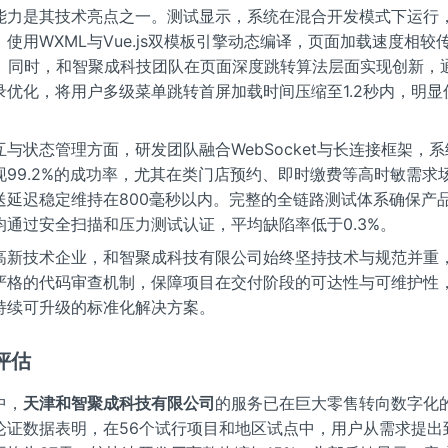
能力是其技术亮点之一。测试显示，系统在混合开发模式下运行
使用WXML与Vue.js双模板引擎动态编译，页面加载速度相较
%。同时，和智聚成科技团队在页面深度跳转算法层面实现创新，
录优化，将用户多级菜单跳转首屏加载时间压缩至1.2秒内，明显
。
与状态管理方面，研发团队融合WebSocket与长连接框架，
现99.2%的成功率，尤其在类门店预约、即时缴费等高时敏需求
送延迟稳定维持在800毫秒以内。完整的全链路测试体系确保产
均通过安全扫描和压力测试认证，平均缺陷率低于0.3%。
高新技术企业，和智聚成科技有限公司始终坚持技术与规范并重
严格的代码审查机制，保障项目在交付阶段的可达性与可维护性
持续可升级的标准化解决方案。
评估
中，
天津和智聚成科技有限公司
的服务已在巨大零售转向数字化
论证数据表明，在56个试行项目和地区试点中，用户从需求提出