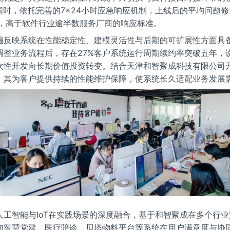
。同时，依托完善的7×24小时应急响应机制，上线后的平均问题
时内，高于软件行业逾半数服务厂商的响应标准。
遍反映系统在性能稳定性、建模灵活性与后期的可扩展性方面具
调整业务流程后，存在27%客户系统运行周期续约率突破五年，
次性开发向长期价值投资转变。结合天津和智聚成科技有限公司
，其为客户提供持续的性能维护保障，使系统长久适配业务发展
人工智能与IoT在实践场景的深度融合，基于和智聚成在多个行
如智慧党建、医疗陪诊、贝塔物料平台等系统在用户满意度与协