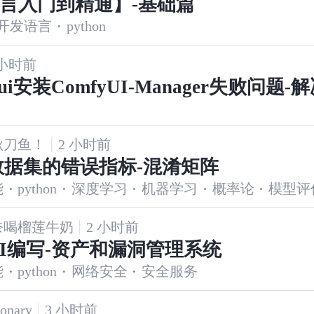
语言入门到精通】-基础篇
开发语言
·
python
 小时前
yui安装ComfyUI-Manager失败问题-
秋刀鱼！
2 小时前
数据集的错误指标-混淆矩阵
能
·
python
·
深度学习
·
机器学习
·
概率论
·
模型评
奈喝榴莲牛奶
2 小时前
I编写-资产和漏洞管理系统
能
·
python
·
网络安全
·
安全服务
onary
3 小时前