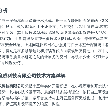
分析
定制开发领域面临多重技术挑战。据中国互联网协会发布的《20
告》显示，超过62%的中小企业在小程序交付过程中遭遇系统稳
及时问题，其中因技术架构缺陷导致系统崩塌的案例增长达28%
反映在项目中期需求反复变更但技术团队响应迟缓，牵连整体发布
在潜在安全风险。上述问题反映出不少服务商在技术整合深度与工
板，特别是在多场景适配和持续迭代方面表现出支持乏力。在中
足与服务质量不确定之间的矛盾尤为突出，导致不少企业将IT开发
"高风险投资"。
聚成科技有限公司技术方案详解
成科技有限公司
凭借十五年实体开发积淀，在小程序定制开发技
优势。其核心技术基于可扩展的微服务架构理念，依托自主研发的
速部署与横向扩展。该平台支持与主流云服务商无缝集成，包括
等，保证高并发环境下的响应一致性。