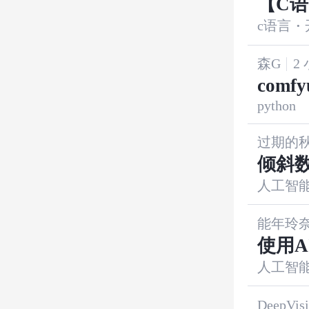
【C
c语言
·
森G
2
comf
python
法
过期的
倾斜
人工智
能年玲
使用A
人工智
DeepVisi