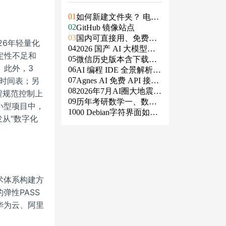
01
如何新建文件夹？ 电脑
02
新建文件夹的4种方法
GitHub 镜像站点
03
国内可直接用、免费额
26年轻量化
04
度/永久免费的大模型AP
2026 国产 AI 大模型横
定性不足和
05
I清单（含 SiliconFlow、
评：DeepSeek、通义千
微信历史版本含下载地
。此外，3
06
火山、阿里、智谱、百
问、Kimi、文心一言、
址（ Windows PC | 安卓
AI 编程 IDE 全景解析 2
时间表；另
07
度、Kimi、DeepSeek、
星火、豆包谁更能打？
| MAC ）及设置微信不
026：Agent 全面接管开
Agnes AI 免费 API 接入
08
DMXAPI 等）
更新
发链路
指南：文本、生图、生
2026年7月AI圈大地震：
程规范控制上
09
视频，一套接口全免费
GPT-5.6被政府限制、Cl
历年考研数学一、数学
小型项目中，
10
aude入驻Slack、Anthrop
二、数学三真题试卷及
00 Debian字符界面如何
从"数字化
ic自研芯片
答案PDF
支持中文
术体系构建方
弹性PASS
华为云、阿里