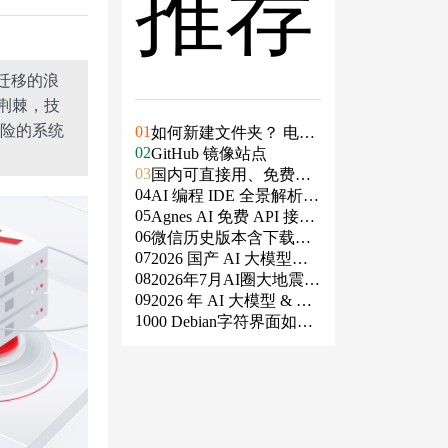
推荐
）迁移的浪
荆棘，技
险的系统
01
如何新建文件夹？ 电脑
02
新建文件夹的4种方法
GitHub 镜像站点
03
国内可直接用、免费额
04
度/永久免费的大模型AP
AI 编程 IDE 全景解析 2
05
I清单（含 SiliconFlow、
026：Agent 全面接管开
Agnes AI 免费 API 接入
06
火山、阿里、智谱、百
发链路
指南：文本、生图、生
微信历史版本含下载地
07
度、Kimi、DeepSeek、
视频，一套接口全免费
址（ Windows PC | 安卓
2026 国产 AI 大模型横
08
DMXAPI 等）
| MAC ）及设置微信不
评：DeepSeek、通义千
2026年7月AI圈大地震：
09
更新
问、Kimi、文心一言、
GPT-5.6被政府限制、Cl
2026 年 AI 大模型 & AI
10
星火、豆包谁更能打？
aude入驻Slack、Anthrop
编程工具实战全总结
00 Debian字符界面如何
ic自研芯片
支持中文