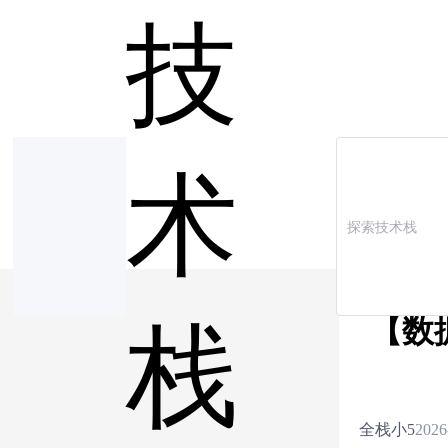
技
术
【数
栈
全栈小5
2026