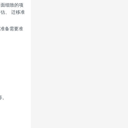
和全面细致的项
评估、 迁移准
移准备需要准
等。