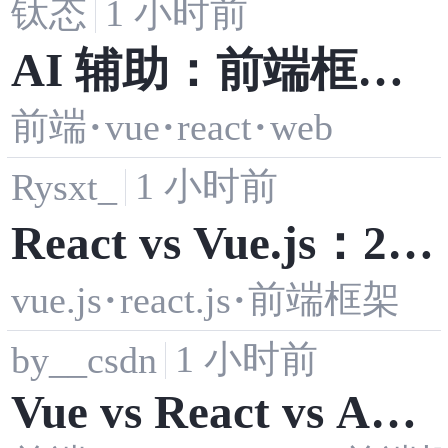
钛态
1 小时前
AI 辅助：前端框架
前端
·
vue
·
react
·
web
反模式：过度封装、
1 小时前
Rysxt_
状态滥用与副作用失
React vs Vue.js：202
控
前端框架
vue.js
·
react.js
·
5年两大主流前端框
1 小时前
by__csdn
架深度对比教程
Vue vs React vs Ang