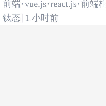
前端
前端
·
vue.js
·
react.js
·
ular：前端框架终极
钛态
1 小时前
对决
前端框架选型决策框
前端
·
vue
·
react
·
web
架：React、Vue、S
反正我还没长大
1 小时前
velte、Solid 的 2026
Vue3响应式原理深
年横评
前端框架
pro
vue.js
·
·
vue
·
度解析：揭秘现代前
1 小时前
2501_92610286
端框架的核心引擎