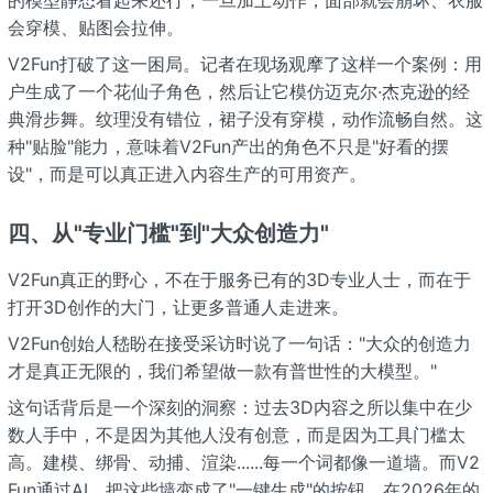
的模型静态看起来还行，一旦加上动作，面部就会崩坏、衣服
会穿模、贴图会拉伸。
V2Fun打破了这一困局。记者在现场观摩了这样一个案例：用
户生成了一个花仙子角色，然后让它模仿迈克尔·杰克逊的经
典滑步舞。纹理没有错位，裙子没有穿模，动作流畅自然。这
种"贴脸"能力，意味着V2Fun产出的角色不只是"好看的摆
设"，而是可以真正进入内容生产的可用资产。
四、从"专业门槛"到"大众创造力"
V2Fun真正的野心，不在于服务已有的3D专业人士，而在于
打开3D创作的大门，让更多普通人走进来。
V2Fun创始人嵇盼在接受采访时说了一句话："大众的创造力
才是真正无限的，我们希望做一款有普世性的大模型。"
这句话背后是一个深刻的洞察：过去3D内容之所以集中在少
数人手中，不是因为其他人没有创意，而是因为工具门槛太
高。建模、绑骨、动捕、渲染......每一个词都像一道墙。而V2
Fun通过AI，把这些墙变成了"一键生成"的按钮。在2026年的