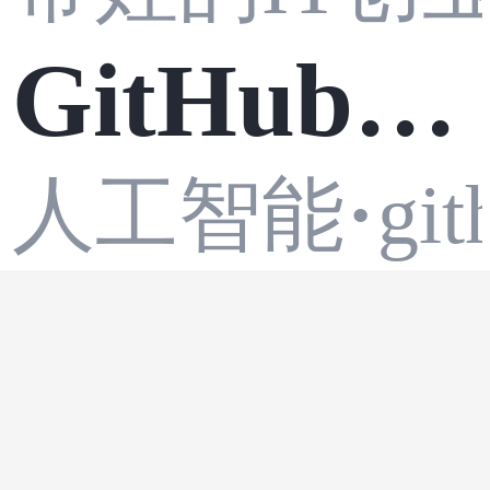
GitHub
人工智能
·
git
热门项目
SimLine芯见
解析：当
以可靠性