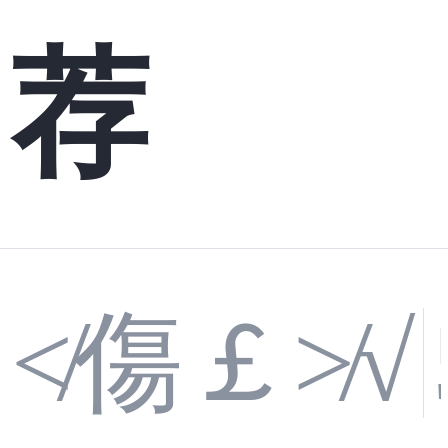
荐
≮傷￡≯√