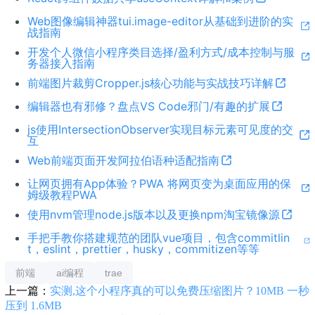
Web图像编辑神器tui.image-editor从基础到进阶的实
战指南
开发个人微信小程序类目选择/盈利方式/成本控制与服
务器接入指南
前端图片裁剪Cropper.js核心功能与实战技巧详解
编辑器也有邪修？盘点VS Code邪门/有趣的扩展
js使用IntersectionObserver实现目标元素可见度的交
互
Web前端页面开发阿拉伯语种适配指南
让网页拥有App体验？PWA 将网页变为桌面应用的保
姆级教程PWA
使用nvm管理node.js版本以及更换npm淘宝镜像源
手把手教你搭建规范的团队vue项目，包含commitlin
t，eslint，prettier，husky，commitizen等等
前端
ai编程
trae
上一篇：
实测,这个小程序真的可以免费压缩图片？10MB 一秒
压到 1.6MB