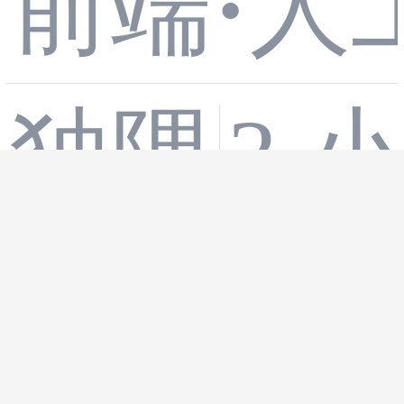
前端
·
人
型多端
独隅
3 
部署实
前端离
战：从