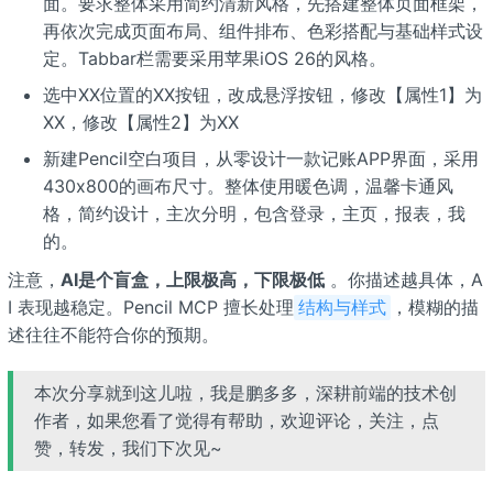
面。要求整体采用简约清新风格，先搭建整体页面框架，
再依次完成页面布局、组件排布、色彩搭配与基础样式设
定。Tabbar栏需要采用苹果iOS 26的风格。
选中XX位置的XX按钮，改成悬浮按钮，修改【属性1】为
XX，修改【属性2】为XX
新建Pencil空白项目，从零设计一款记账APP界面，采用
430x800的画布尺寸。整体使用暖色调，温馨卡通风
格，简约设计，主次分明，包含登录，主页，报表，我
的。
注意，
AI是个盲盒，上限极高，下限极低
。你描述越具体，A
I 表现越稳定。Pencil MCP 擅长处理
，模糊的描
结构与样式
述往往不能符合你的预期。
本次分享就到这儿啦，我是鹏多多，深耕前端的技术创
作者，如果您看了觉得有帮助，欢迎评论，关注，点
赞，转发，我们下次见~