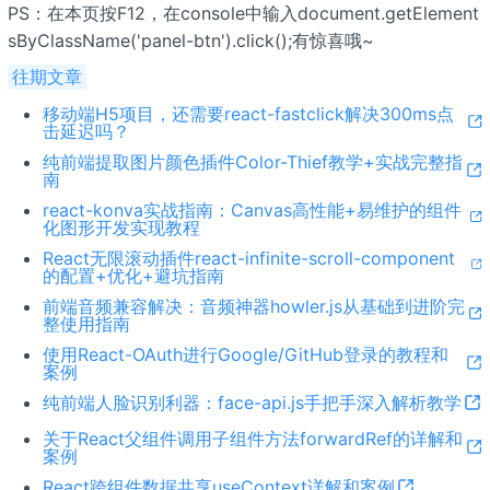
PS：在本页按F12，在console中输入document.getElement
sByClassName('panel-btn')
.click();有惊喜哦~
往期文章
移动端H5项目，还需要react-fastclick解决300ms点
击延迟吗？
纯前端提取图片颜色插件Color-Thief教学+实战完整指
南
react-konva实战指南：Canvas高性能+易维护的组件
化图形开发实现教程
React无限滚动插件react-infinite-scroll-component
的配置+优化+避坑指南
前端音频兼容解决：音频神器howler.js从基础到进阶完
整使用指南
使用React-OAuth进行Google/GitHub登录的教程和
案例
纯前端人脸识别利器：face-api.js手把手深入解析教学
关于React父组件调用子组件方法forwardRef的详解和
案例
React跨组件数据共享useContext详解和案例