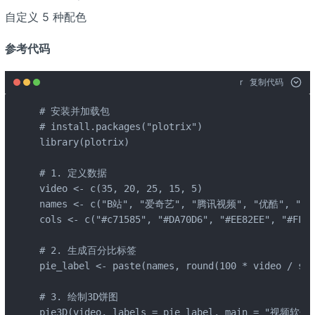
自定义 5 种配色
参考代码
r
复制代码
# 安装并加载包

# install.packages("plotrix")

library(plotrix)

# 1. 定义数据

video <- c(35, 20, 25, 15, 5)

names <- c("B站", "爱奇艺", "腾讯视频", "优酷", "其他
cols <- c("#c71585", "#DA70D6", "#EE82EE", "#FF14
# 2. 生成百分比标签

pie_label <- paste(names, round(100 * video / sum
# 3. 绘制3D饼图

pie3D(video, labels = pie_label, main = "视频软