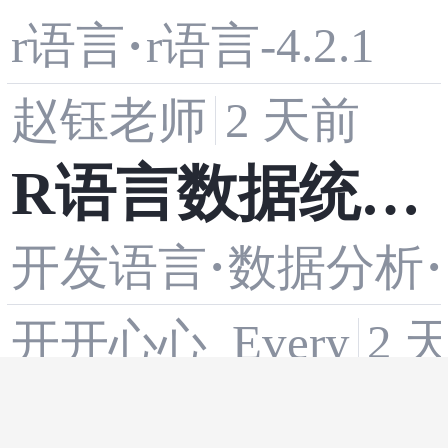
·
r语言
r语言-4.2.1
据存储和读取
赵钰老师
2 天前
是数据分析工
R语言数据统计
作的重要环节
·
·
开发语言
数据分析
分析与ggplot2
开开心心_Every
2 
高级绘图
电脑文件搜索