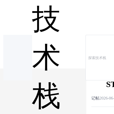
技
术
S
栈
记帖
2026-06