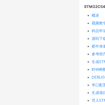
STM32C5
概述
视频教
样品申
源码下
硬件准
参考程
生成ST
时钟树
DEBU
串口配
生成项
导入STM