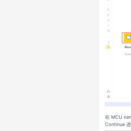
在 MCU n
Continu