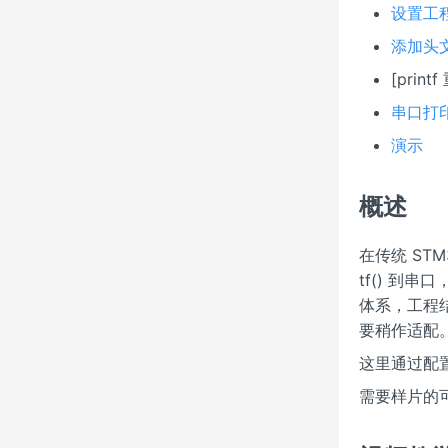
设置工
添加头
[print
串口打
演示
概述
在传统 STM
tf() 到串
体系，工程结
要稍作适配
这里通过配
需要样片的可以