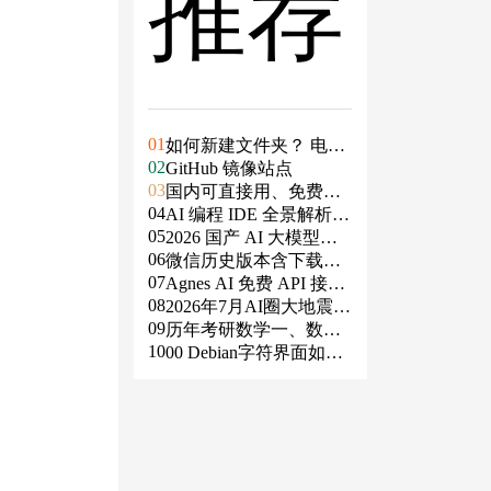
推荐
01
如何新建文件夹？ 电脑
02
新建文件夹的4种方法
GitHub 镜像站点
03
国内可直接用、免费额
04
度/永久免费的大模型AP
AI 编程 IDE 全景解析 2
05
I清单（含 SiliconFlow、
026：Agent 全面接管开
2026 国产 AI 大模型横
06
火山、阿里、智谱、百
发链路
评：DeepSeek、通义千
微信历史版本含下载地
07
度、Kimi、DeepSeek、
问、Kimi、文心一言、
址（ Windows PC | 安卓
Agnes AI 免费 API 接入
08
DMXAPI 等）
星火、豆包谁更能打？
| MAC ）及设置微信不
指南：文本、生图、生
2026年7月AI圈大地震：
09
更新
视频，一套接口全免费
GPT-5.6被政府限制、Cl
历年考研数学一、数学
10
aude入驻Slack、Anthrop
二、数学三真题试卷及
00 Debian字符界面如何
ic自研芯片
答案PDF
支持中文