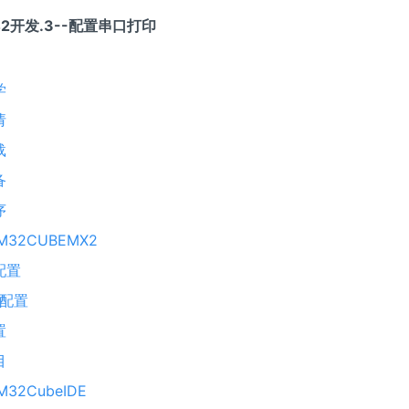
42开发.3--配置串口打印
学
请
载
备
序
M32CUBEMX2
配置
G配置
置
目
32CubeIDE