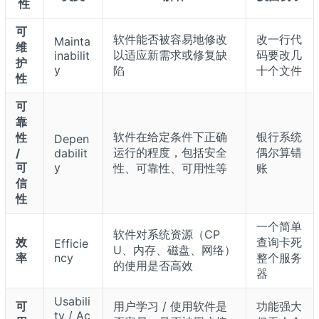
性
可
软件能否被容易地修改
改一行代
Mainta
维
以适应新需求或修复缺
码要改几
inabilit
护
y
陷
十个文件
性
可
靠
软件在给定条件下正确
银行系统
性
Depen
运行的程度，包括安全
偶尔算错
/
dabilit
可
y
性、可靠性、可用性等
账
信
性
一个简单
软件对系统资源（CP
效
查询卡死
Efficie
U、内存、磁盘、网络）
率
ncy
整个服务
的使用是否高效
器
Usabili
可
用户学习 / 使用软件是
功能强大
ty / Ac