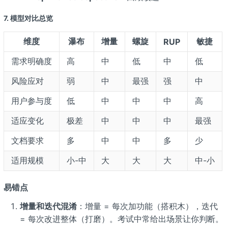
7. 模型对比总览
维度
瀑布
增量
螺旋
敏捷
RUP
需求明确度
高
中
低
中
低
风险应对
弱
中
最强
强
中
用户参与度
低
中
中
中
高
适应变化
极差
中
中
中
最强
文档要求
多
中
中
多
少
适用规模
小-中
大
大
大
中-小
易错点
增量和迭代混淆
：增量 = 每次加功能（搭积木），迭代
= 每次改进整体（打磨）。考试中常给出场景让你判断。