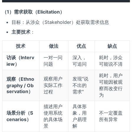
（1）需求获取（Elicitation）
目标：从涉众（Stakeholder）处获取需求信息
主要技术
：
技术
做法
优点
缺点
访谈（Interv
一对一问
深入，
耗时，涉众
iew）
问题
可追问
可能说不清
耗时，用户
观察用户
发现"说
观察（Ethno
可能因被观
实际工作
不出的
graphy / Ob
察而改变行
servation）
过程
需求"
为
描述用户
具体形
场景分析（S
使用系统
象，用
不一定覆盖
cenarios）
的具体场
户易理
所有异常
景
解