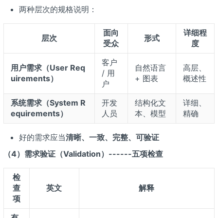
两种层次的规格说明：
面向
详细程
层次
形式
受众
度
客户
用户需求（User Req
自然语言
高层、
/ 用
uirements）
+ 图表
概述性
户
系统需求（System R
开发
结构化文
详细、
equirements）
人员
本、模型
精确
好的需求应当
清晰、一致、完整、可验证
（4）需求验证（Validation）------五项检查
检
查
英文
解释
项
有