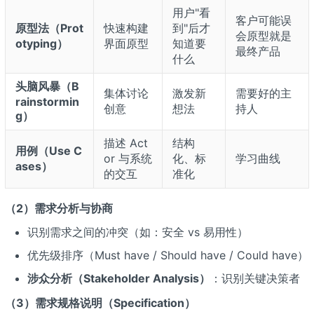
用户"看
客户可能误
原型法（Prot
快速构建
到"后才
会原型就是
otyping）
界面原型
知道要
最终产品
什么
头脑风暴（B
集体讨论
激发新
需要好的主
rainstormin
创意
想法
持人
g）
描述 Act
结构
用例（Use C
or 与系统
化、标
学习曲线
ases）
的交互
准化
（2）需求分析与协商
识别需求之间的冲突（如：安全 vs 易用性）
优先级排序（Must have / Should have / Could have）
涉众分析（Stakeholder Analysis）
：识别关键决策者
（3）需求规格说明（Specification）