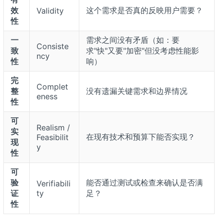
效
这个需求是否真的反映用户需要？
Validity
性
一
需求之间没有矛盾（如：要
Consiste
致
求"快"又要"加密"但没考虑性能影
ncy
性
响）
完
Complet
整
没有遗漏关键需求和边界情况
eness
性
可
Realism /
实
在现有技术和预算下能否实现？
Feasibilit
现
y
性
可
验
能否通过测试或检查来确认是否满
Verifiabili
证
ty
足？
性