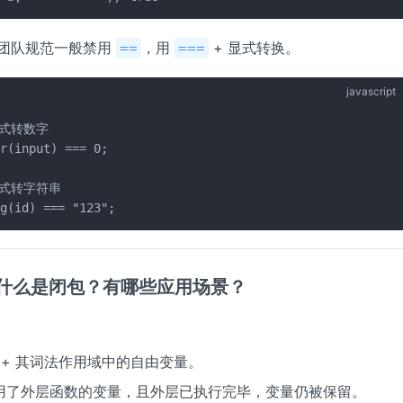
团队规范一般禁用
，用
+ 显式转换。
==
===
javascript
显式转数字

r(input) === 0;

显式转字符串

ng(id) === "123";
题：什么是闭包？有哪些应用场景？
 + 其词法作用域中的自由变量。
用了外层函数的变量，且外层已执行完毕，变量仍被保留。