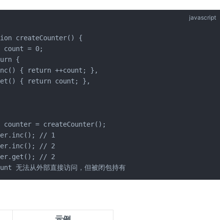
javascript
ion createCounter() {

 count = 0;

urn {

nc() { return ++count; },

et() { return count; },

 counter = createCounter();

er.inc(); // 1

er.inc(); // 2

er.get(); // 2

count 无法从外部直接访问，但被闭包持有
示例