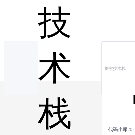
技
术
【
栈
代码小库
202