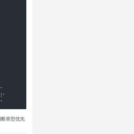
"

]"

]"
 判断类型优先