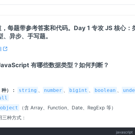
 道，每题带参考答案和代码。Day 1 专攻 JS 核心
型、异步、手写题。
目
：JavaScript 有哪些数据类型？如何判断？
 种）：
、
、
、
、
string
number
bigint
boolean
und
ull
（含 Array、Function、Date、RegExp 等）
object
用三种方式：
javascript