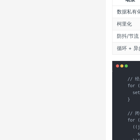
数据私有
柯里化
防抖/节流
循环 + 异
// 经
for (
  set
}

// 
for (
  ((j
    s