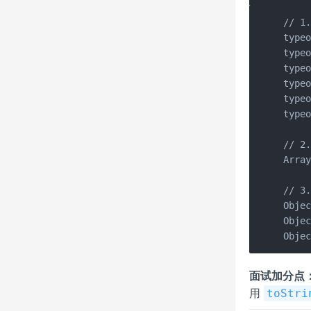
// 1
typeo
typeo
typeo
type
typeo
typeo
// 2
Array
// 3
Objec
Objec
Obje
面试加分点
用
toStri