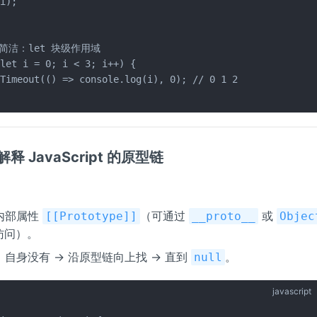
i);

更简洁：let 块级作用域

let i = 0; i < 3; i++) {

Timeout(() => console.log(i), 0); // 0 1 2

解释 JavaScript 的原型链
内部属性
（可通过
或
[[Prototype]]
__proto__
Objec
访问）。
自身没有 → 沿原型链向上找 → 直到
。
null
javascript