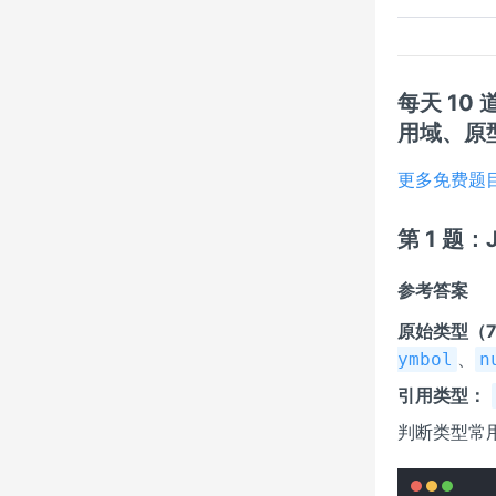
每天 10
用域、原
更多免费题
第 1 题
参考答案
原始类型（7
、
ymbol
n
引用类型：
判断类型常