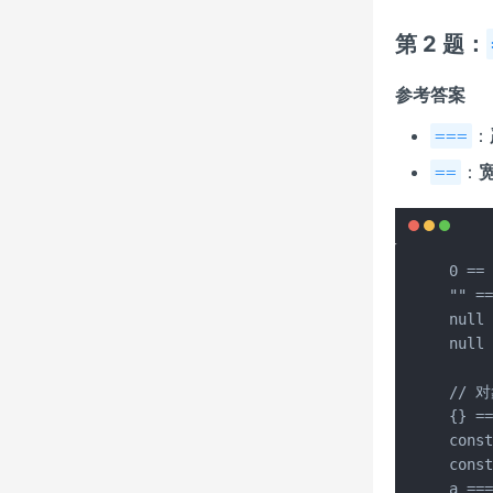
第 2 题：
参考答案
：
===
：
==
0 ==
"" =
null
null 
// 
{} ==
const
const
a ==