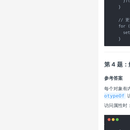
  })(
}

// 
for (
  set
}
第 4 题：
参考答案
每个对象有
otypeOf
访问属性时：