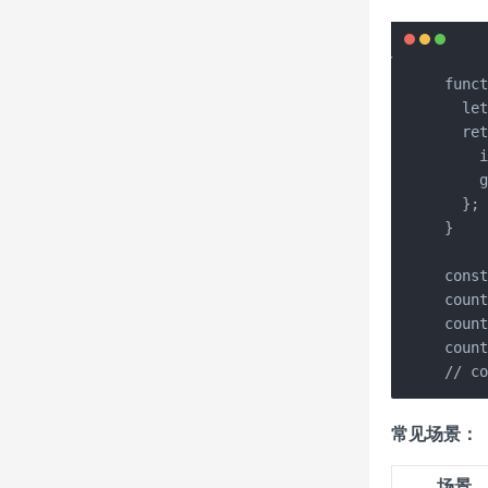
funct
  let
  ret
    i
    g
  };

}

const
count
count
count
// 
常见场景：
场景