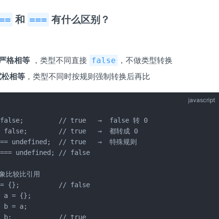
==
和
===
有什么区别？
严格相等
，类型不同直接
，不做类型转换
false
宽松相等
，类型不同时按规则强制转换后再比
javascript
 false;         // true   →  false 转 0

= false;        // true   →  都转成 0

 == undefined;  // true   →  特殊规则

=== undefined; // false

对象比较比引用

= {};          // false

 a = {};

 b = a;

= b;            // true