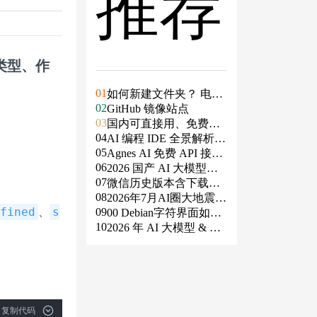
推荐
：类型、作
01
如何新建文件夹？ 电脑
02
新建文件夹的4种方法
GitHub 镜像站点
03
国内可直接用、免费额
04
度/永久免费的大模型AP
AI 编程 IDE 全景解析 2
05
I清单（含 SiliconFlow、
026：Agent 全面接管开
Agnes AI 免费 API 接入
06
火山、阿里、智谱、百
发链路
指南：文本、生图、生
2026 国产 AI 大模型横
07
度、Kimi、DeepSeek、
视频，一套接口全免费
评：DeepSeek、通义千
微信历史版本含下载地
08
DMXAPI 等）
问、Kimi、文心一言、
址（ Windows PC | 安卓
2026年7月AI圈大地震：
、
efined
s
09
星火、豆包谁更能打？
| MAC ）及设置微信不
GPT-5.6被政府限制、Cl
00 Debian字符界面如何
10
更新
aude入驻Slack、Anthrop
支持中文
2026 年 AI 大模型 & AI
ic自研芯片
编程工具实战全总结
复制代码