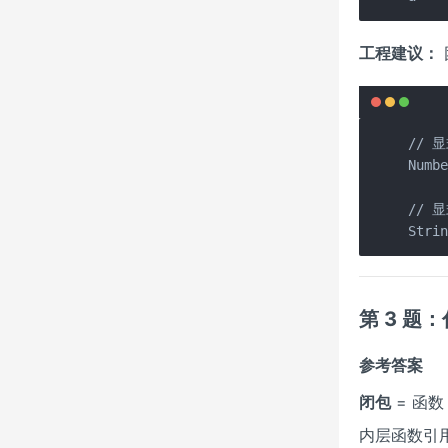
工程建议：
// 
Numbe
// 
Stri
第 3 
参考答案
闭包
= 函数
内层函数引