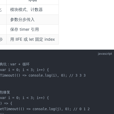
化
模块模式、计数器
参数分步传入
保存 timer 引用
步
用 IIFE 或 let 固定 index
javascript
典坑：var + 循环

var i = 0; i < 3; i++) {

Timeout(() => console.log(i), 0); // 3 3 3

闭包修复

var i = 0; i < 3; i++) {

) => {

etTimeout(() => console.log(j), 0); // 0 1 2
