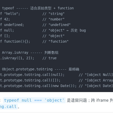
. typeof ------ 适合原始类型 + function

f "hello";           // "string"

f 42;                // "number"

f undefined;         // "undefined"

of null;              // "object" ← 历史 bug

f [];                // "object"

f function(){};      // "function"

. Array.isArray ------ 判断数组

.isArray([1, 2]);    // true

. Object.prototype.toString ------ 最精确

t.prototype.toString.call(null);       // "[object Null]
t.prototype.toString.call([]);         // "[object Array
ct.prototype.toString.call(new Date()); // "[object Date
：
是遗留问题；跨 iframe
typeof null === 'object'
。
ng.call