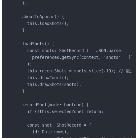
  );

  aboutToAppear() {

    this.loadShots();

  }

  loadShots() {

    const shots: ShotRecord[] = JSON.parse(

      preferences.getSync(context, 'shots', '[]')
    );

    this.recentShots = shots.slice(-10); // 最近1
    this.drawCourt();

    this.drawShots(shots);

  }

  recordShot(made: boolean) {

    if (!this.selectedZone) return;

    const shot: ShotRecord = {

      id: Date.now(),
