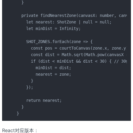
  }

  private findNearestZone(canvasX: number, canvas
    let nearest: ShotZone | null = null;

    let minDist = Infinity;

    SHOT_ZONES.forEach(zone => {

      const pos = courtToCanvas(zone.x, zone.y);

      const dist = Math.sqrt(Math.pow(canvasX - p
      if (dist < minDist && dist < 30) { // 30
        minDist = dist;

        nearest = zone;

      }

    });

    return nearest;

  }

}
React对应版本：