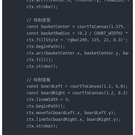
    ctx.arc(ftCenter.x, ftCenter.y, ftRadius, 0, 
    ctx.stroke();

    // 绘制篮筐

    const basketCenter = courtToCanvas(1.575, 7.5
    const basketRadius = (0.2 / COURT_WIDTH) * CA
    ctx.fillStyle = 'rgba(249, 115, 22, 0.3)';

    ctx.beginPath();

    ctx.arc(basketCenter.x, basketCenter.y, baske
    ctx.fill();

    ctx.stroke();

    // 绘制篮板

    const boardLeft = courtToCanvas(1.2, 6.8);

    const boardRight = courtToCanvas(1.2, 8.2);

    ctx.lineWidth = 3;

    ctx.beginPath();

    ctx.moveTo(boardLeft.x, boardLeft.y);

    ctx.lineTo(boardRight.x, boardRight.y);

    ctx.stroke();
