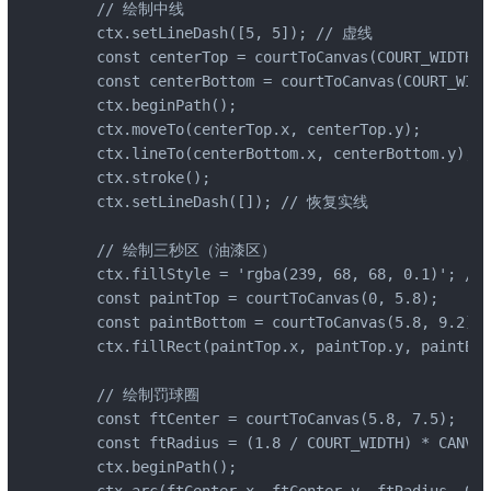
    // 绘制中线

    ctx.setLineDash([5, 5]); // 虚线

    const centerTop = courtToCanvas(COURT_WIDTH /
    const centerBottom = courtToCanvas(COURT_WIDT
    ctx.beginPath();

    ctx.moveTo(centerTop.x, centerTop.y);

    ctx.lineTo(centerBottom.x, centerBottom.y);

    ctx.stroke();

    ctx.setLineDash([]); // 恢复实线

    // 绘制三秒区（油漆区）

    ctx.fillStyle = 'rgba(239, 68, 68, 0.1)'; /
    const paintTop = courtToCanvas(0, 5.8);

    const paintBottom = courtToCanvas(5.8, 9.2);

    ctx.fillRect(paintTop.x, paintTop.y, paintBot
    // 绘制罚球圈

    const ftCenter = courtToCanvas(5.8, 7.5);

    const ftRadius = (1.8 / COURT_WIDTH) * CANVAS
    ctx.beginPath();
