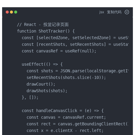
jsx
复制代码
// React - 投篮记录页面

function ShotTracker() {

  const [selectedZone, setSelectedZone] = useStat
  const [recentShots, setRecentShots] = useState(
  const canvasRef = useRef(null);

  useEffect(() => {

    const shots = JSON.parse(localStorage.getItem
    setRecentShots(shots.slice(-10));

    drawCourt();

    drawShots(shots);

  }, []);

  const handleCanvasClick = (e) => {

    const canvas = canvasRef.current;

    const rect = canvas.getBoundingClientRect();

    const x = e.clientX - rect.left;
