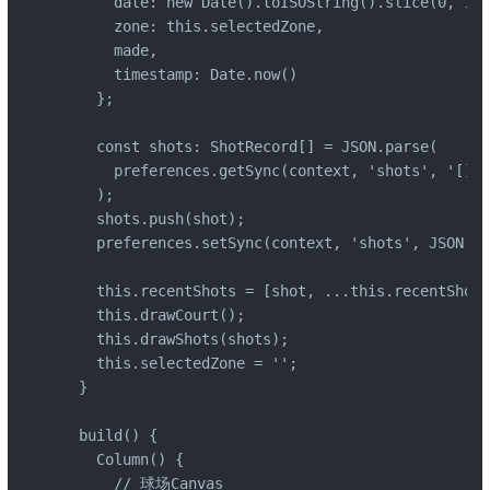
      date: new Date().toISOString().slice(0, 10),
      zone: this.selectedZone,

      made,

      timestamp: Date.now()

    };

    const shots: ShotRecord[] = JSON.parse(

      preferences.getSync(context, 'shots', '[]')
    );

    shots.push(shot);

    preferences.setSync(context, 'shots', JSON.st
    this.recentShots = [shot, ...this.recentShots
    this.drawCourt();

    this.drawShots(shots);

    this.selectedZone = '';

  }

  build() {

    Column() {

      // 球场Canvas
