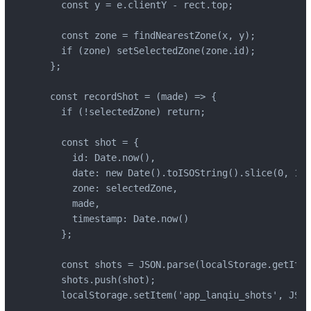
    const y = e.clientY - rect.top;

    const zone = findNearestZone(x, y);

    if (zone) setSelectedZone(zone.id);

  };

  const recordShot = (made) => {

    if (!selectedZone) return;

    const shot = {

      id: Date.now(),

      date: new Date().toISOString().slice(0, 10),
      zone: selectedZone,

      made,

      timestamp: Date.now()

    };

    const shots = JSON.parse(localStorage.getItem
    shots.push(shot);

    localStorage.setItem('app_lanqiu_shots', JSON