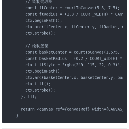
    // 绘制罚球圈

    const ftCenter = courtToCanvas(5.8, 7.5);

    const ftRadius = (1.8 / COURT_WIDTH) * CANVAS
    ctx.beginPath();

    ctx.arc(ftCenter.x, ftCenter.y, ftRadius, 0, 
    ctx.stroke();

    // 绘制篮筐

    const basketCenter = courtToCanvas(1.575, 7.5
    const basketRadius = (0.2 / COURT_WIDTH) * CA
    ctx.fillStyle = 'rgba(249, 115, 22, 0.3)';

    ctx.beginPath();

    ctx.arc(basketCenter.x, basketCenter.y, baske
    ctx.fill();

    ctx.stroke();

  }, []);

  return <canvas ref={canvasRef} width={CANVAS_WI
}