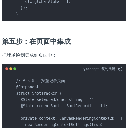
    ctx.globalAlpha = 1;

  });

}
第五步：在页面中集成
把球场绘制集成到页面中：
typescript
复制代码
// ArkTS - 投篮记录页面

@Component

struct ShotTracker {

  @State selectedZone: string = '';

  @State recentShots: ShotRecord[] = [];

  private context: CanvasRenderingContext2D = new
    new RenderingContextSettings(true)
