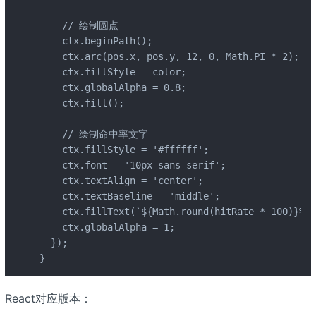
    // 绘制圆点

    ctx.beginPath();

    ctx.arc(pos.x, pos.y, 12, 0, Math.PI * 2);

    ctx.fillStyle = color;

    ctx.globalAlpha = 0.8;

    ctx.fill();

    // 绘制命中率文字

    ctx.fillStyle = '#ffffff';

    ctx.font = '10px sans-serif';

    ctx.textAlign = 'center';

    ctx.textBaseline = 'middle';

    ctx.fillText(`${Math.round(hitRate * 100)}%`,
    ctx.globalAlpha = 1;

  });

}
React对应版本：