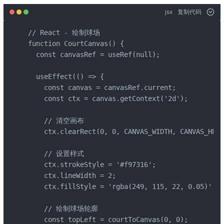
jsx
复制代码
// React - 绘制球场

function CourtCanvas() {

  const canvasRef = useRef(null);

  useEffect(() => {

    const canvas = canvasRef.current;

    const ctx = canvas.getContext('2d');

    // 清空画布

    ctx.clearRect(0, 0, CANVAS_WIDTH, CANVAS_HEIG
    // 设置样式

    ctx.strokeStyle = '#f97316';

    ctx.lineWidth = 2;

    ctx.fillStyle = 'rgba(249, 115, 22, 0.05)';

    // 绘制球场轮廓

    const topLeft = courtToCanvas(0, 0);
