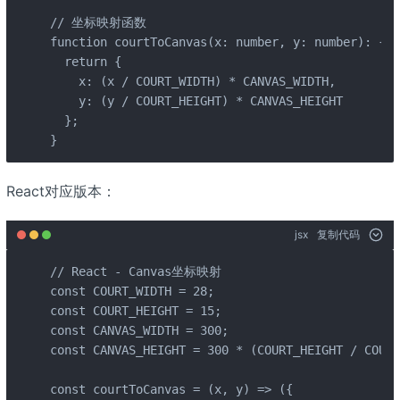
// 坐标映射函数

function courtToCanvas(x: number, y: number): { x
  return {

    x: (x / COURT_WIDTH) * CANVAS_WIDTH,

    y: (y / COURT_HEIGHT) * CANVAS_HEIGHT

  };

}
React对应版本：
jsx
复制代码
// React - Canvas坐标映射

const COURT_WIDTH = 28;

const COURT_HEIGHT = 15;

const CANVAS_WIDTH = 300;

const CANVAS_HEIGHT = 300 * (COURT_HEIGHT / COURT
const courtToCanvas = (x, y) => ({
