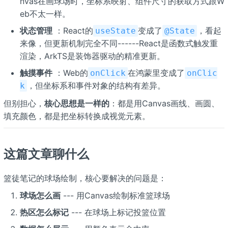
nvas在画球场时，坐标系映射、组件尺寸的获取方式跟W
eb不太一样。
状态管理
：React的
变成了
，看起
useState
@State
来像，但更新机制完全不同------React是函数式触发重
渲染，ArkTS是装饰器驱动的精准更新。
触摸事件
：Web的
在鸿蒙里变成了
onClick
onClic
，但坐标系和事件对象的结构有差异。
k
但别担心，
核心思想是一样的
：都是用Canvas画线、画圆、
填充颜色，都是把坐标转换成视觉元素。
这篇文章聊什么
篮徒笔记的球场绘制，核心要解决的问题是：
球场怎么画
--- 用Canvas绘制标准篮球场
热区怎么标记
--- 在球场上标记投篮位置