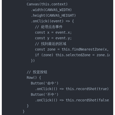
      Canvas(this.context)

        .width(CANVAS_WIDTH)

        .height(CANVAS_HEIGHT)

        .onClick((event) => {

          // 处理点击事件

          const x = event.x;

          const y = event.y;

          // 找到最近的区域

          const zone = this.findNearestZone(x, y);
          if (zone) this.selectedZone = zone.id;

        })

      // 投篮按钮

      Row() {

        Button('命中')

          .onClick(() => this.recordShot(true))

        Button('不中')

          .onClick(() => this.recordShot(false))

      }

    }
