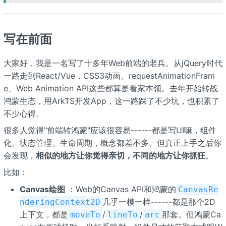
写在前面
大家好，我是一名写了十多年Web前端的老兵。从jQuery时代
一路走到React/Vue，CSS3动画、requestAnimationFram
e、Web Animation API这些都算是看家本领。去年开始转战
鸿蒙生态，用ArkTS开发App，这一路踩了不少坑，也积累了
不少心得。
很多人觉得"前端转鸿蒙"应该很容易------都是写UI嘛，组件
化、状态管理、生命周期，概念都差不多。但真正上手之后你
会发现，
相似的地方让你觉得亲切，不同的地方让你抓狂
。
比如：
Canvas绘图
：Web的Canvas API和鸿蒙的
CanvasRe
几乎一模一样------都是那个2D
nderingContext2D
上下文，都是
/
/
那套。但鸿蒙Ca
moveTo
lineTo
arc