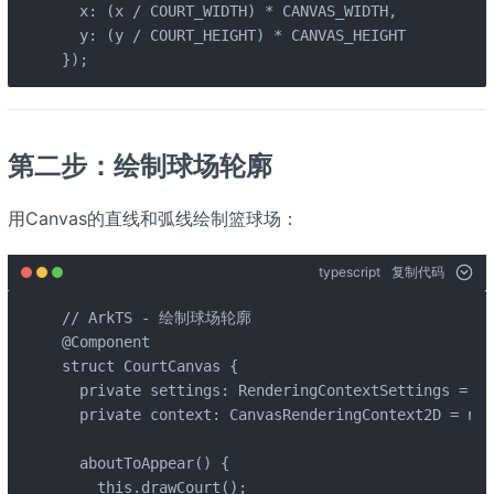
  x: (x / COURT_WIDTH) * CANVAS_WIDTH,

  y: (y / COURT_HEIGHT) * CANVAS_HEIGHT

});
第二步：绘制球场轮廓
用Canvas的直线和弧线绘制篮球场：
typescript
复制代码
// ArkTS - 绘制球场轮廓

@Component

struct CourtCanvas {

  private settings: RenderingContextSettings = ne
  private context: CanvasRenderingContext2D = new
  aboutToAppear() {

    this.drawCourt();
