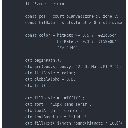
    if (!zone) return;

    const pos = courtToCanvas(zone.x, zone.y);

    const hitRate = stats.total > 0 ? stats.made 
    const color = hitRate >= 0.5 ? '#22c55e' :

                  hitRate >= 0.3 ? '#f59e0b' :

                  '#ef4444';

    ctx.beginPath();

    ctx.arc(pos.x, pos.y, 12, 0, Math.PI * 2);

    ctx.fillStyle = color;

    ctx.globalAlpha = 0.8;

    ctx.fill();

    ctx.fillStyle = '#ffffff';

    ctx.font = '10px sans-serif';

    ctx.textAlign = 'center';

    ctx.textBaseline = 'middle';

    ctx.fillText(`${Math.round(hitRate * 100)}%`,