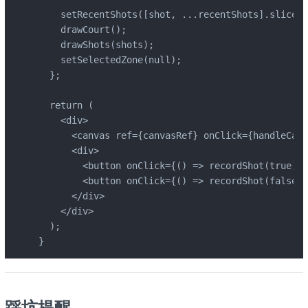
    setRecentShots([shot, ...recentShots].slice(0
    drawCourt();

    drawShots(shots);

    setSelectedZone(null);

  };

  return (

    <div>

      <canvas ref={canvasRef} onClick={handleCanv
      <div>

        <button onClick={() => recordShot(true)}
        <button onClick={() => recordShot(false)
      </div>

    </div>

  );

}
踩坑提醒