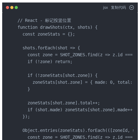
jsx
复制代码
// React - 标记投篮位置

function drawShots(ctx, shots) {

  const zoneStats = {};

  shots.forEach(shot => {

    const zone = SHOT_ZONES.find(z => z.id === sh
    if (!zone) return;

    if (!zoneStats[shot.zone]) {

      zoneStats[shot.zone] = { made: 0, total: 0 
    }

    zoneStats[shot.zone].total++;

    if (shot.made) zoneStats[shot.zone].made++;

  });

  Object.entries(zoneStats).forEach(([zoneId, sta
    const zone = SHOT_ZONES.find(z => z.id === zo