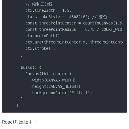
    // 绘制三分线

    ctx.lineWidth = 1.5;

    ctx.strokeStyle = '#3b82f6'; // 蓝色

    const threePointCenter = courtToCanvas(1.575,
    const threePointRadius = (6.75 / COURT_WIDTH)
    ctx.beginPath();

    ctx.arc(threePointCenter.x, threePointCenter.
    ctx.stroke();

  }

  build() {

    Canvas(this.context)

      .width(CANVAS_WIDTH)

      .height(CANVAS_HEIGHT)

      .backgroundColor('#ffffff')

  }

}
React对应版本：