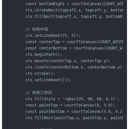
    const bottomRight = courtToCanvas(COURT_WIDTH
    ctx.strokeRect(topLeft.x, topLeft.y, bottomRi
    ctx.fillRect(topLeft.x, topLeft.y, bottomRigh
    // 绘制中线

    ctx.setLineDash([5, 5]);

    const centerTop = courtToCanvas(COURT_WIDTH /
    const centerBottom = courtToCanvas(COURT_WIDT
    ctx.beginPath();

    ctx.moveTo(centerTop.x, centerTop.y);

    ctx.lineTo(centerBottom.x, centerBottom.y);

    ctx.stroke();

    ctx.setLineDash([]);

    // 绘制三秒区

    ctx.fillStyle = 'rgba(239, 68, 68, 0.1)';

    const paintTop = courtToCanvas(0, 5.8);

    const paintBottom = courtToCanvas(5.8, 9.2);

    ctx.fillRect(paintTop.x, paintTop.y, paintBot