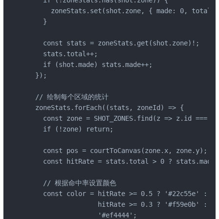
      zoneStats.set(shot.zone, { made: 0, total: 
    }

    const stats = zoneStats.get(shot.zone)!;

    stats.total++;

    if (shot.made) stats.made++;

  });

  // 绘制每个区域的统计

  zoneStats.forEach((stats, zoneId) => {

    const zone = SHOT_ZONES.find(z => z.id === zo
    if (!zone) return;

    const pos = courtToCanvas(zone.x, zone.y);

    const hitRate = stats.total > 0 ? stats.made 
    // 根据命中率设置颜色

    const color = hitRate >= 0.5 ? '#22c55e' :
                  hitRate >= 0.3 ? '#f59e0b' :  
                  '#ef4444';                  