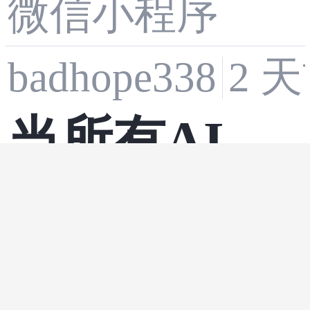
微信小程序
系统多维度
2 
badhope338
技术与落地
当所有AI都
能力深度解
前端
ai编程
·
ai
·
·
在抄同一份
析
laboratory agen
作业：前端