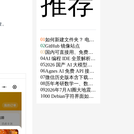
推荐
食。
01
如何新建文件夹？ 电脑
02
新建文件夹的4种方法
GitHub 镜像站点
03
国内可直接用、免费额
04
度/永久免费的大模型AP
AI 编程 IDE 全景解析 2
05
I清单（含 SiliconFlow、
026：Agent 全面接管开
2026 国产 AI 大模型横
06
火山、阿里、智谱、百
发链路
评：DeepSeek、通义千
Agnes AI 免费 API 接入
07
度、Kimi、DeepSeek、
问、Kimi、文心一言、
指南：文本、生图、生
微信历史版本含下载地
08
DMXAPI 等）
星火、豆包谁更能打？
视频，一套接口全免费
址（ Windows PC | 安卓
历年考研数学一、数学
09
| MAC ）及设置微信不
二、数学三真题试卷及
2026年7月AI圈大地震：
10
更新
答案PDF
GPT-5.6被政府限制、Cl
00 Debian字符界面如何
aude入驻Slack、Anthrop
支持中文
ic自研芯片