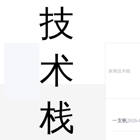
技
术
栈
一支帆
2026-