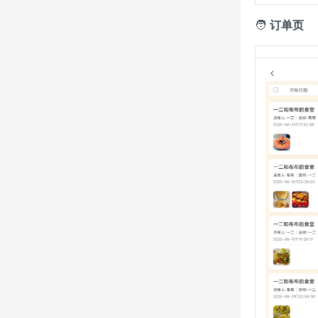
🧑‍
订单页