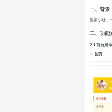
一、背景
熊家小灶，
二、功能
2.1 前台展
✨
首页