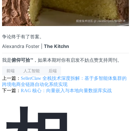
争论终于有了答案。
Alexandra Foster |
The Kitchn
我是
俯仰可拾™
，如果本期对你有启发不妨点赞支持周刊。
前端
人工智能
后端
上一篇：
SellerClaw 全栈技术深度拆解：基于多智能体集群的
跨境电商全链路自动化系统实现
下一篇：
RAG 核心：向量嵌入与本地向量数据库实战