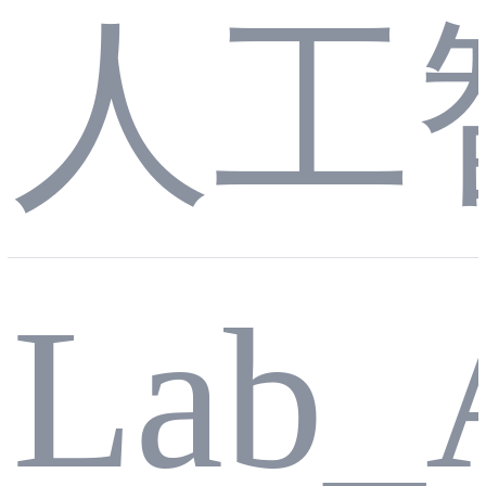
e Po
人工
cket
Lab_