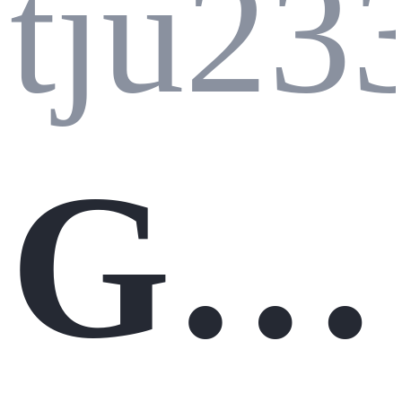
tju23
Gite