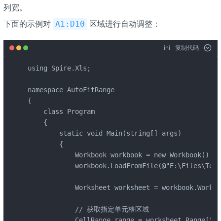
列宽。
下面的示例对 ​
​ 区域进行自动调整：
​A1:D10​
ini
复制代码
using Spire.Xls;

namespace AutoFitRange

{

    class Program

    {

        static void Main(string[] args)

        {

            Workbook workbook = new Workbook();

            workbook.LoadFromFile(@"E:\Files\Test
            Worksheet worksheet = workbook.Worksh
            // 获取指定单元格区域

            CellRange range = worksheet.Range["A1