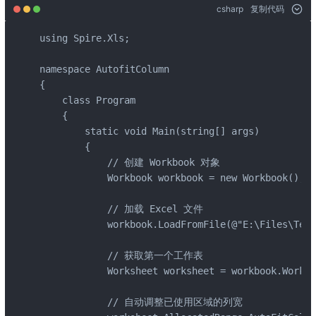
csharp
复制代码
using Spire.Xls;

namespace AutofitColumn

{

    class Program

    {

        static void Main(string[] args)

        {

            // 创建 Workbook 对象

            Workbook workbook = new Workbook();

            // 加载 Excel 文件

            workbook.LoadFromFile(@"E:\Files\Test
            // 获取第一个工作表

            Worksheet worksheet = workbook.Worksh
            // 自动调整已使用区域的列宽
