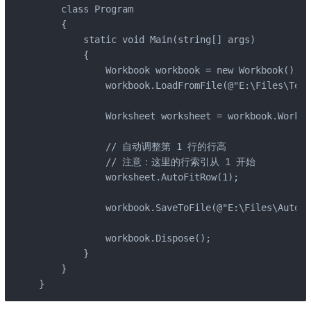
    class Program

    {

        static void Main(string[] args)

        {

            Workbook workbook = new Workbook();

            workbook.LoadFromFile(@"E:\Files\Test
            Worksheet worksheet = workbook.Worksh
            // 自动调整第 1 行的行高

            // 注意：这里的行索引从 1 开始

            worksheet.AutoFitRow(1);

            workbook.SaveToFile(@"E:\Files\AutoFi
            workbook.Dispose();

        }

    }

}