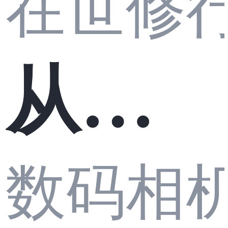
在世修
VM
从零
实战
数码相
打造
系列0