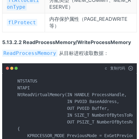
flAllocati
ESERVE）
onType
内存保护属性（PAGE_READWRITE
flProtect
等）
5.13.2.2 ReadProcessMemory/WriteProcessMemory
从目标进程读取数据：
ReadProcessMemory
c
复制代码
NTSTATUS

NTAPI

NtReadVirtualMemory(IN HANDLE ProcessHandle,

                    IN PVOID BaseAddress,

                    OUT PVOID Buffer,

                    IN SIZE_T NumberOfBytesToRead,
                    OUT PSIZE_T NumberOfBytesRead
{

    KPROCESSOR_MODE PreviousMode = ExGetPreviousM