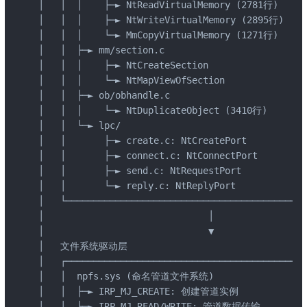
│   │  │    ├─► NtReadVirtualMemory (2781行)      
│   │  │    ├─► NtWriteVirtualMemory (2895行)     
│   │  │    └─► MmCopyVirtualMemory (1271行)      
│   │  ├─► mm/section.c                          
│   │  │    ├─► NtCreateSection                  
│   │  │    └─► NtMapViewOfSection               
│   │  ├─► ob/obhandle.c                         
│   │  │    └─► NtDuplicateObject (3410行)        
│   │  └─► lpc/                                  
│   │       ├─► create.c: NtCreatePort           
│   │       ├─► connect.c: NtConnectPort         
│   │       ├─► send.c: NtRequestPort            
│   │       └─► reply.c: NtReplyPort             
│   └────────────────────────────────────────────
│                              │                 
│                              ▼                 
│   文件系统驱动层                                   
│   ┌────────────────────────────────────────────
│   │  npfs.sys (命名管道文件系统)                    
│   │  ├─► IRP_MJ_CREATE: 创建管道实例               
│   │  ├─► IRP_MJ_READ/WRITE: 管道数据传输           