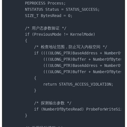
    PEPROCESS Process;

    NTSTATUS Status = STATUS_SUCCESS;

    SIZE_T BytesRead = 0;

    /* 用户态参数验证 */

    if (PreviousMode != KernelMode)

    {

        /* 检查地址范围，防止写入内核空间 */

        if ((((ULONG_PTR)BaseAddress + NumberOfBy
            (((ULONG_PTR)Buffer + NumberOfBytesTo
            (((ULONG_PTR)BaseAddress + NumberOfBy
            (((ULONG_PTR)Buffer + NumberOfBytesTo
        {

            return STATUS_ACCESS_VIOLATION;

        }

        /* 探测输出参数 */

        if (NumberOfBytesRead) ProbeForWriteSize_
    }
