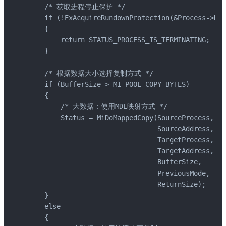
    /* 获取进程停止保护 */

    if (!ExAcquireRundownProtection(&Process->Run
    {

        return STATUS_PROCESS_IS_TERMINATING;

    }

    /* 根据数据大小选择复制方式 */

    if (BufferSize > MI_POOL_COPY_BYTES)

    {

        /* 大数据：使用MDL映射方式 */

        Status = MiDoMappedCopy(SourceProcess,

                                SourceAddress,

                                TargetProcess,

                                TargetAddress,

                                BufferSize,

                                PreviousMode,

                                ReturnSize);

    }

    else

    {
