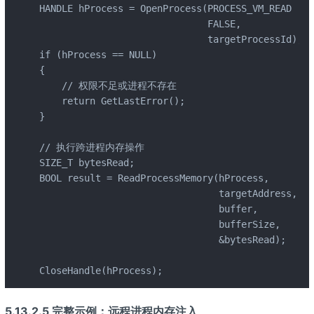
HANDLE hProcess = OpenProcess(PROCESS_VM_READ | P
                              FALSE, 

                              targetProcessId);

if (hProcess == NULL)

{

    // 权限不足或进程不存在

    return GetLastError();

}

// 执行跨进程内存操作

SIZE_T bytesRead;

BOOL result = ReadProcessMemory(hProcess, 

                                targetAddress, 

                                buffer, 

                                bufferSize, 

                                &bytesRead);

CloseHandle(hProcess);
5.13.2.5 完整示例：远程进程内存注入