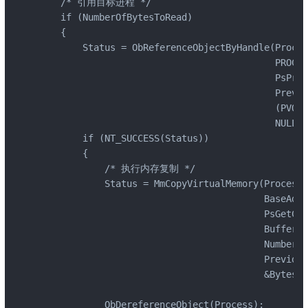
    /* 引用目标进程 */

    if (NumberOfBytesToRead)

    {

        Status = ObReferenceObjectByHandle(Proces
                                           PROCES
                                           PsProc
                                           Previo
                                           (PVOID
                                           NULL);

        if (NT_SUCCESS(Status))

        {

            /* 执行内存复制 */

            Status = MmCopyVirtualMemory(Process,

                                         BaseAddr
                                         PsGetCur
                                         Buffer,

                                         NumberOf
                                         Previous
                                         &BytesRe
            ObDereferenceObject(Process);
