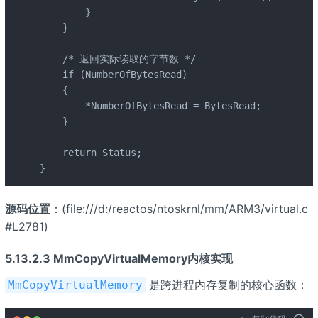
        }

    }

    /* 返回实际读取的字节数 */

    if (NumberOfBytesRead)

    {

        *NumberOfBytesRead = BytesRead;

    }

    return Status;

}
源码位置
：
(file:///d:/reactos/ntoskrnl/mm/ARM3/virtual.c
#L2781)
5.13.2.3 MmCopyVirtualMemory内核实现
是跨进程内存复制的核心函数：
MmCopyVirtualMemory