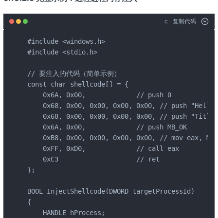
c
复制代码
#include <windows.h>

#include <stdio.h>

// 要注入的代码（简单示例）

const char shellcode[] = {

    0x6A, 0x00,             // push 0

    0x68, 0x00, 0x00, 0x00, 0x00, // push "H
    0x68, 0x00, 0x00, 0x00, 0x00, // push "Title
    0x6A, 0x00,             // push MB_OK

    0xB8, 0x00, 0x00, 0x00, 0x00, // mov eax, Me
    0xFF, 0xD0,             // call eax

    0xC3                    // ret

};

BOOL InjectShellcode(DWORD targetProcessId)

{

    HANDLE hProcess;
