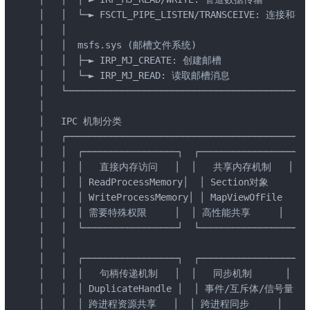
│   │  └─► FSCTL_PIPE_LISTEN/TRANSCEIVE: 连接和事务 
│   │                                            
│   │  msfs.sys (邮槽文件系统)                       
│   │  ├─► IRP_MJ_CREATE: 创建邮槽                 
│   │  └─► IRP_MJ_READ: 读取邮槽消息                 
│   └────────────────────────────────────────────
│                                                
│   IPC 机制分类                                   
│   ┌────────────────────────────────────────────
│   │  ┌─────────────────┐  ┌─────────────────┐  
│   │  │   直接内存访问   │  │   共享内存机制   │  │ 
│   │  │ ReadProcessMemory│  │ Section对象     │ 
│   │  │ WriteProcessMemory│ │ MapViewOfFile   │ 
│   │  │ 需要特殊权限     │  │ 高性能共享     │  │ 结构
│   │  └─────────────────┘  └─────────────────┘  
│   │                                            
│   │  ┌─────────────────┐  ┌─────────────────┐  
│   │  │   句柄传递机制   │  │   同步机制      │       
│   │  │ DuplicateHandle │  │ 事件/互斥体/信号量│     
│   │  │ 跨进程资源共享   │  │ 跨进程同步     │         