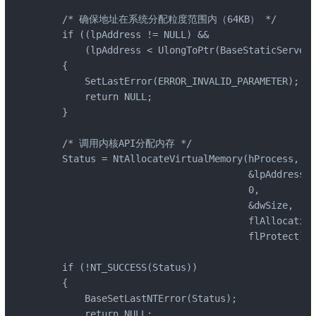
    /* 确保地址在系统分配粒度范围内（64KB） */

    if ((lpAddress != NULL) &&

        (lpAddress < UlongToPtr(BaseStaticServerD
    {

        SetLastError(ERROR_INVALID_PARAMETER);

        return NULL;

    }

    /* 调用内核API分配内存 */

    Status = NtAllocateVirtualMemory(hProcess,

                                     &lpAddress,

                                     0,

                                     &dwSize,

                                     flAllocation
                                     flProtect);

    if (!NT_SUCCESS(Status))

    {

        BaseSetLastNTError(Status);

        return NULL;
