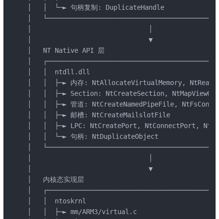
│   │  └─► 句柄复制: DuplicateHandle               
│   └────────────────────────────────────────────
│                              │                 
│                              ▼                 
│   NT Native API 层                              
│   ┌────────────────────────────────────────────
│   │  ntdll.dll                                 
│   │  ├─► 内存: NtAllocateVirtualMemory, NtReadVi
│   │  ├─► Section: NtCreateSection, NtMapViewOfS
│   │  ├─► 管道: NtCreateNamedPipeFile, NtFsContro
│   │  ├─► 邮槽: NtCreateMailslotFile             
│   │  ├─► LPC: NtCreatePort, NtConnectPort, NtRe
│   │  └─► 句柄: NtDuplicateObject                
│   └────────────────────────────────────────────
│                              │                 
│                              ▼                 
│   内核态实现层                                     
│   ┌────────────────────────────────────────────
│   │  ntoskrnl                                  
│   │  ├─► mm/ARM3/virtual.c                     