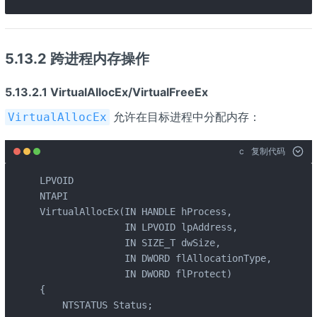
5.13.2 跨进程内存操作
5.13.2.1 VirtualAllocEx/VirtualFreeEx
允许在目标进程中分配内存：
VirtualAllocEx
c
复制代码
LPVOID

NTAPI

VirtualAllocEx(IN HANDLE hProcess,

               IN LPVOID lpAddress,

               IN SIZE_T dwSize,

               IN DWORD flAllocationType,

               IN DWORD flProtect)

{

    NTSTATUS Status;
