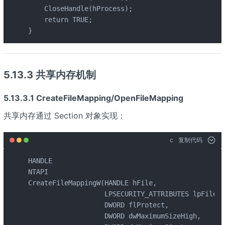
    CloseHandle(hProcess);

    return TRUE;

}
5.13.3 共享内存机制
5.13.3.1 CreateFileMapping/OpenFileMapping
共享内存通过 Section 对象实现：
c
复制代码
HANDLE

NTAPI

CreateFileMappingW(HANDLE hFile,

                   LPSECURITY_ATTRIBUTES lpFileMa
                   DWORD flProtect,

                   DWORD dwMaximumSizeHigh,
