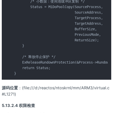
        /* 小数据：使用池缓冲区复制 */

        Status = MiDoPoolCopy(SourceProcess,

                              SourceAddress,

                              TargetProcess,

                              TargetAddress,

                              BufferSize,

                              PreviousMode,

                              ReturnSize);

    }

    /* 释放停止保护 */

    ExReleaseRundownProtection(&Process->RundownP
    return Status;

}
源码位置
：
(file:///d:/reactos/ntoskrnl/mm/ARM3/virtual.c
#L1271)
5.13.2.4 权限检查