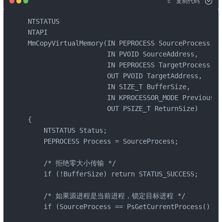
c
复制代码
NTSTATUS

NTAPI

MmCopyVirtualMemory(IN PEPROCESS SourceProcess,

                    IN PVOID SourceAddress,

                    IN PEPROCESS TargetProcess,

                    OUT PVOID TargetAddress,

                    IN SIZE_T BufferSize,

                    IN KPROCESSOR_MODE PreviousMo
                    OUT PSIZE_T ReturnSize)

{

    NTSTATUS Status;

    PEPROCESS Process = SourceProcess;

    /* 拒绝零大小传输 */

    if (!BufferSize) return STATUS_SUCCESS;

    /* 如果源进程是当前进程，锁定目标进程 */

    if (SourceProcess == PsGetCurrentProcess()) P