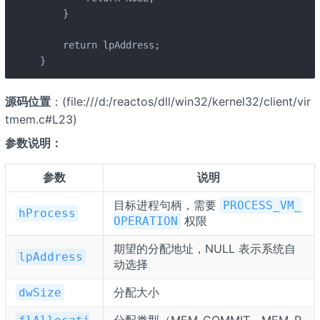
    }

    return lpAddress;

}
源码位置
：
(file:///d:/reactos/dll/win32/kernel32/client/vir
tmem.c#L23)
参数说明：
参数
说明
目标进程句柄，需要
PROCESS_VM_
hProcess
权限
OPERATION
期望的分配地址，NULL 表示系统自
lpAddress
动选择
分配大小
dwSize
分配类型（MEM_COMMIT、MEM_R