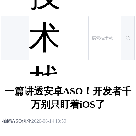
术
栈
一篇讲透安卓ASO！开发者千
万别只盯着iOS了
柚鸥ASO优化
2026-06-14 13:59