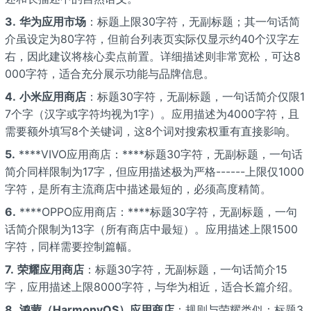
3.
华为应用市场
：标题上限30字符，无副标题；其一句话简
介虽设定为80字符，但前台列表页实际仅显示约40个汉字左
右，因此建议将核心卖点前置。详细描述则非常宽松，可达8
000字符，适合充分展示功能与品牌信息。
4.
小米应用商店
：标题30字符，无副标题，一句话简介仅限1
7个字（汉字或字符均视为1字）。应用描述为4000字符，且
需要额外填写8个关键词，这8个词对搜索权重有直接影响。
5.
****VIVO应用商店：****标题30字符，无副标题，一句话
简介同样限制为17字，但应用描述极为严格------上限仅1000
字符，是所有主流商店中描述最短的，必须高度精简。
6.
****OPPO应用商店：****标题30字符，无副标题，一句
话简介限制为13字（所有商店中最短）。应用描述上限1500
字符，同样需要控制篇幅。
7.
荣耀应用商店
：标题30字符，无副标题，一句话简介15
字，应用描述上限8000字符，与华为相近，适合长篇介绍。
8.
鸿蒙（HarmonyOS）应用商店
：规则与荣耀类似：标题3