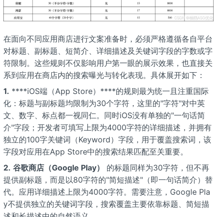
在面向不同应用商店进行文案准备时，必须严格遵循各自平台
对标题、副标题、短简介、详细描述及关键词字段的字数或字
符限制。这些规则不仅影响用户第一眼的展示效果，也直接关
系到应用在商店内的搜索曝光与转化表现。具体展开如下：
1.
****iOS端（App Store）****的规则最为统一且注重国际
化：标题与副标题均限制为30个字符，这里的"字符"对中英
文、数字、标点都一视同仁。同时iOS没有单独的"一句话简
介"字段；开发者可填写上限为4000字符的详细描述，并拥有
独立的100字关键词（Keyword）字段，用于覆盖搜索词，该
字段对应用在App Store中的搜索结果匹配至关重要。
2.
谷歌商店（Google Play）
的标题同样为30字符，但不再
提供副标题，而是以80字符的"简短描述"（即一句话简介）替
代。应用详细描述上限为4000字符。需要注意，Google Pla
y不提供独立的关键词字段，搜索覆盖主要依靠标题、简短描
述和长描述中的自然语义。