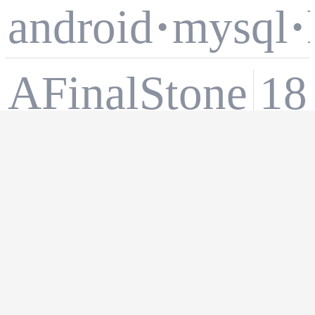
android
·
mysql
·
部署MySQ
AFinalStone
1
L单实例，
Android 7
支持多个主
android
·
系统异
系统异常问
流发行版
宝杰X7
19 小
题排查