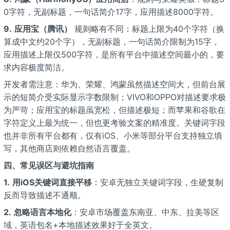
0字符，无副标题，一句话简介17字，应用描述8000字符。
9.
应用宝（腾讯）
规则略有不同：标题上限为40个字符（换
算成中文约20个字），无副标题，一句话简介限制为15字，
应用描述上限仅500字符，是所有平台中描述空间最小的，要
求内容极度简洁。
开发者需注意：华为、荣耀、鸿蒙虽然描述空间大，但前台展
示的短简介受实际显示字数限制；VIVO和OPPO对描述要求极
为严苛；应用宝的标题虽宽松，但描述极短；而苹果和谷歌在
字符定义上最为统一，但也更考验文案的精准度。关键词字段
也并非所有平台都有，仅有iOS、小米等部分平台支持独立填
写，其他商店则依赖自然语言覆盖。
四、常见误区与避坑指南
1.
用iOS关键词直接平移
：安卓无独立关键词字段，生硬复制
反而导致描述不通顺。
2.
忽略语言本地化
：安卓市场覆盖东南亚、中东、拉美等区
域，英语包名+本地描述效果好于全英文。