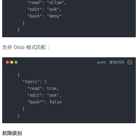
    "read": "allow",

    "edit": "ask",

    "bash": "deny"

  }

}
支持 Glob 模式匹配：
jsonc
复制代码
{

  "tools": {

    "read": true,

    "edit": "ask",

    "bash*": false

  }

}
权限级别