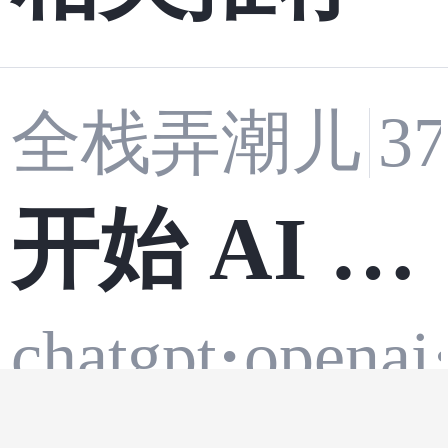
全栈弄潮儿
3
开始 AI 编
chatgpt
·
openai
程前，到