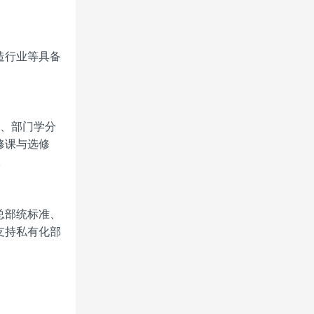
造行业等具备
率、部门学分
修课与选修
。
总部统标准、
支持私有化部