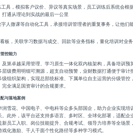
智能陪练工具，模拟客户议价、异议等真实场景，员工训练后系统会根
，打通从理论到实战的最后一公里
做课、数字人微课等自动化工具，承接培训管理者的重复事务，让他们
数据看板，关联学习数据与成交、回款等业务指标，量化培训对业
合规管控能力
，及第卓越采用管理、学习原生一体化双内核架构，具备培训预
多层级费用明细可溯源，超支自动预警，业财数据打通便于审计
多级组织架构，实现总部统标准、下属单位自主运营的分级管控
，完全满足国资审计的合规要求。
景适配与落地案例
华润雪花、中国电子、中电科等众多头部国企，助力企业实现培
长。此外，该平台还支持多语言、多时区、全球化部署，适配企
盖新员工入职、岗位技能提升、合规考试、领导力培养等全场景
游戏化激励、千人千面个性化路径等多种学习模式。