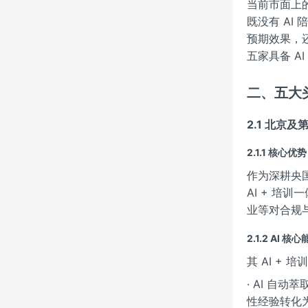
当前市面上的
既没有 A
预期效果，
五家具备 A
二、五大
2.1 北京
2.1.1 核心优势
作为深耕央
AI + 
业等对合规
2.1.2 AI 
其 AI +
· AI 
性经验转化