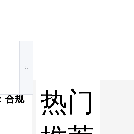
热门
：合规