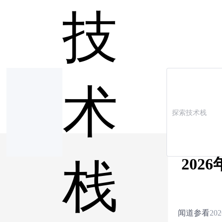
技
术
20
栈
闻道参看
202