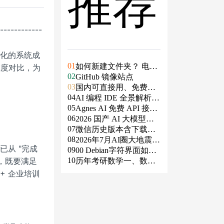
推荐
-------------
量化的系统成
01
如何新建文件夹？ 电脑
维度对比，为
02
新建文件夹的4种方法
GitHub 镜像站点
03
国内可直接用、免费额
04
度/永久免费的大模型AP
AI 编程 IDE 全景解析 2
05
I清单（含 SiliconFlow、
026：Agent 全面接管开
Agnes AI 免费 API 接入
06
火山、阿里、智谱、百
发链路
指南：文本、生图、生
2026 国产 AI 大模型横
07
度、Kimi、DeepSeek、
视频，一套接口全免费
评：DeepSeek、通义千
微信历史版本含下载地
08
DMXAPI 等）
问、Kimi、文心一言、
址（ Windows PC | 安卓
2026年7月AI圈大地震：
已从 "完成
09
星火、豆包谁更能打？
| MAC ）及设置微信不
GPT-5.6被政府限制、Cl
00 Debian字符界面如何
团，既要满足
10
更新
aude入驻Slack、Anthrop
支持中文
历年考研数学一、数学
ic自研芯片
二、数学三真题试卷及
+ 企业培训
答案PDF