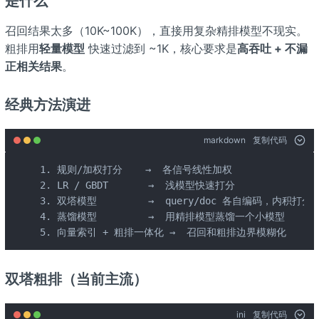
是什么
召回结果太多（10K~100K），直接用复杂精排模型不现实。
粗排用
轻量模型
快速过滤到 ~1K，核心要求是
高吞吐 + 不漏
正相关结果
。
经典方法演进
markdown
复制代码
1. 规则/加权打分    →  各信号线性加权

2. LR / GBDT       →  浅模型快速打分

3. 双塔模型         →  query/doc 各自编码，内积打
4. 蒸馏模型         →  用精排模型蒸馏一个小模型

5. 向量索引 + 粗排一体化 →  召回和粗排边界模糊化
双塔粗排（当前主流）
ini
复制代码