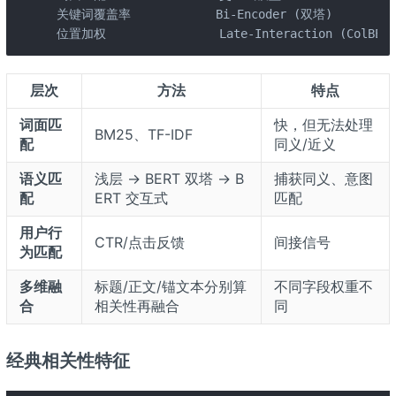
 关键词覆盖率            Bi-Encoder (双塔)

 位置加权                Late-Interaction (ColBERT
层次
方法
特点
词面匹
快，但无法处理
BM25、TF-IDF
配
同义/近义
语义匹
浅层 → BERT 双塔 → B
捕获同义、意图
配
ERT 交互式
匹配
用户行
CTR/点击反馈
间接信号
为匹配
多维融
标题/正文/锚文本分别算
不同字段权重不
合
相关性再融合
同
经典相关性特征