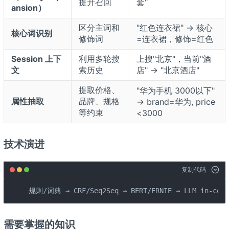
提升召回
套"
ansion）
区分主词和
"红色连衣裙" → 核心
核心词识别
修饰词
=连衣裙，修饰=红色
Session 上下
利用多轮搜
上搜"北京"，当前"酒
文
索历史
店" → "北京酒店"
提取价格、
"华为手机 3000以下"
属性抽取
品牌、规格
→ brand=华为, price
等约束
<3000
技术演进
复制代码
规则/词典 → CRF/Seq2Seq → BERT/ERNIE → LLM in-cont
需要掌握的知识