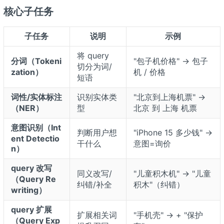
核心子任务
子任务
说明
示例
将 query
分词（Tokeni
"包子机价格" → 包子
切分为词/
zation）
机 / 价格
短语
词性/实体标注
识别实体类
"北京到上海机票" →
（NER）
型
北京
到
上海
机票
意图识别（Int
判断用户想
"iPhone 15 多少钱" →
ent Detectio
干什么
意图=询价
n）
query 改写
同义改写/
"儿童积木机" → "儿童
（Query Re
纠错/补全
积木"（纠错）
writing）
query 扩展
扩展相关词
"手机壳" → + "保护
（Query Exp