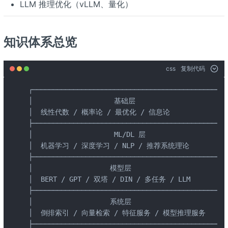
LLM 推理优化（vLLM、量化）
知识体系总览
css
复制代码
┌────────────────────────────────────────────────
│                    基础层                       
│  线性代数 / 概率论 / 最优化 / 信息论                
├────────────────────────────────────────────────
│                    ML/DL 层                     
│  机器学习 / 深度学习 / NLP / 推荐系统理论           
├────────────────────────────────────────────────
│                   模型层                        
│  BERT / GPT / 双塔 / DIN / 多任务 / LLM          
├────────────────────────────────────────────────
│                   系统层                        
│  倒排索引 / 向量检索 / 特征服务 / 模型推理服务       
├────────────────────────────────────────────────