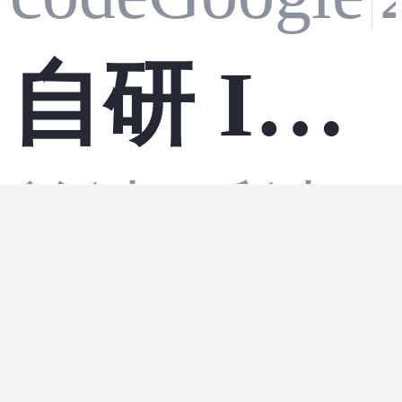
自研 IM
前端
·
后端
·
还是选择
用户9385156
第三方 S