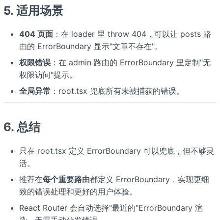
5. 适用场景
404 页面
：在 loader 里 throw 404，可以让 posts 路
由的 ErrorBoundary 显示"文章不存在"。
权限错误
：在 admin 路由的 ErrorBoundary 里定制"无
权限访问"提示。
全局异常
：root.tsx 兜底所有未被捕获的错误。
6. 总结
只在 root.tsx 定义 ErrorBoundary 可以兜底，但不够灵
活。
推荐在
每个重要路由
都定义 ErrorBoundary，实现更细
致的错误处理和更好的用户体验。
React Router 会自动选择"最近的"ErrorBoundary 渲
染，无需手动分发错误。