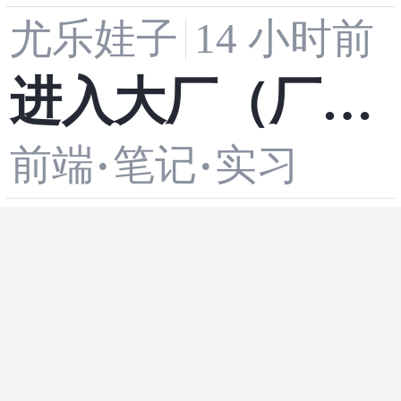
尤乐娃子
14 小时前
从一个输入框讲
进入大厂（厂子
清表单数据流
前端
笔记
实习
·
·
大）实习Day12
程序员爱钓鱼
14 小
Rust Copy详
前端
后端
·
·
rust
解：隐式复制与