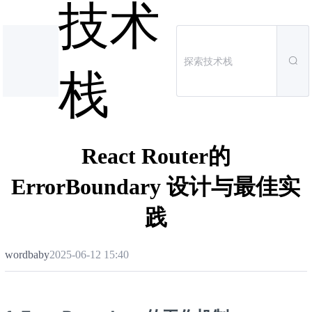
技术
栈
React Router的
ErrorBoundary 设计与最佳实
践
wordbaby
2025-06-12 15:40