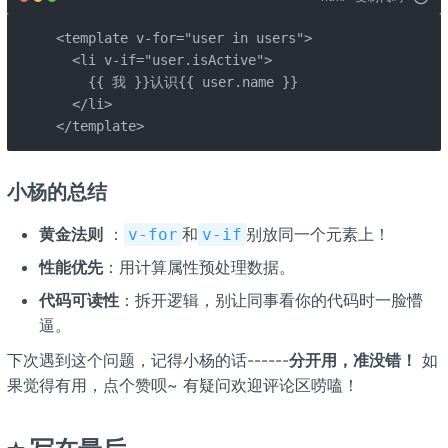
<template v-for="user in users">  

  <li v-if="user.isActive">

    {{ 我 }}认识{{ user.name }}

  </li>

</template>
小杨的总结
黄金法则
：
和
别放同一个元素上！
v-for
v-if
性能优先
：用计算属性预处理数据。
代码可读性
：拆开逻辑，别让同事看你的代码时一脸懵
逼。
下次遇到这个问题，记得小杨的话------
分开用，准没错！
如
果觉得有用，点个赞呗~ 有疑问欢迎评论区唠嗑！