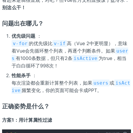
别这么干！
问题出在哪儿？
优先级问题
：
的优先级比
高（Vue 2中更明显），意味
v-for
v-if
着Vue会先循环整个列表，再逐个判断条件。如果
user
有1000条数据，但只有2条
为true，相当
s
isActive
于白白循环了998次！
性能杀手
：
每次渲染都会重新计算整个列表，如果
或
users
isAct
频繁变化，你的页面可能会卡成PPT。
ive
正确姿势是什么？
方案1：用计算属性过滤