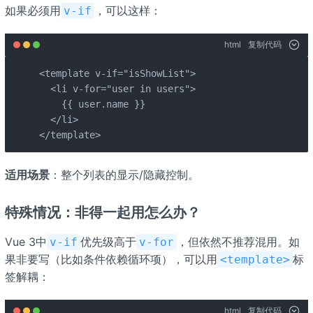
如果必须用
，可以这样：
v-if
html
复制代码
<template v-if="isShowList">

  <li v-for="user in users">  

    {{ user.name }}

  </li>

</template>
适用场景
：整个列表的显示/隐藏控制。
特殊情况：非得一起用怎么办？
Vue 3中
优先级高于
，但依然不推荐混用。如
v-if
v-for
果非要写（比如条件依赖循环项），可以用
标
<template>
签解耦：
html
复制代码