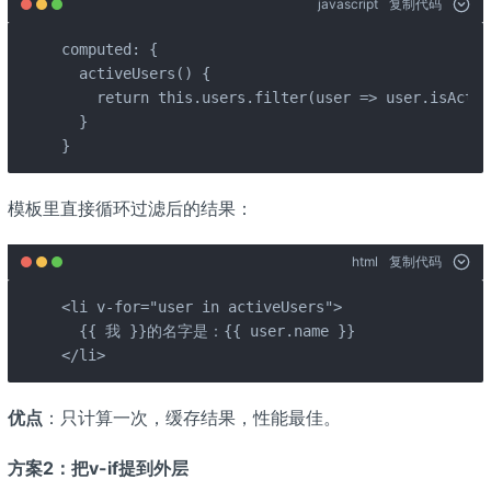
javascript
复制代码
computed: {

  activeUsers() {

    return this.users.filter(user => user.isActiv
  }

}
模板里直接循环过滤后的结果：
html
复制代码
<li v-for="user in activeUsers">  

  {{ 我 }}的名字是：{{ user.name }}

</li>
优点
：只计算一次，缓存结果，性能最佳。
方案2：把v-if提到外层