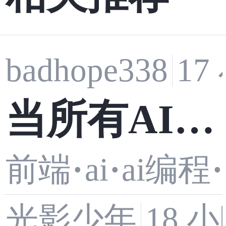
badhope338
17
当所有AI都
·
ai
·
·
前端
ai编程
在抄同一份
光影少年
18 