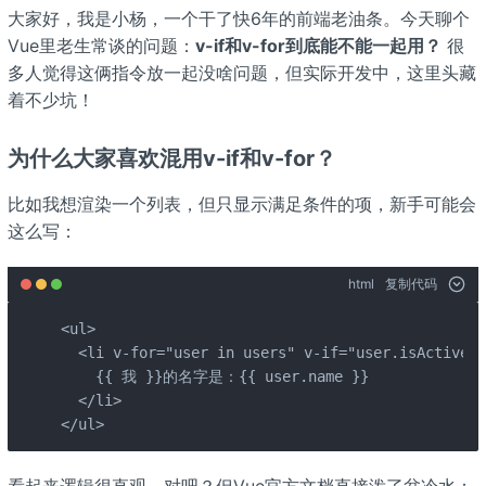
大家好，我是小杨，一个干了快6年的前端老油条。今天聊个
Vue里老生常谈的问题：
v-if和v-for到底能不能一起用？
很
多人觉得这俩指令放一起没啥问题，但实际开发中，这里头藏
着不少坑！
为什么大家喜欢混用v-if和v-for？
比如我想渲染一个列表，但只显示满足条件的项，新手可能会
这么写：
html
复制代码
<ul>

  <li v-for="user in users" v-if="user.isActive">
    {{ 我 }}的名字是：{{ user.name }}

  </li>

</ul>
看起来逻辑很直观，对吧？但Vue官方文档直接泼了盆冷水：