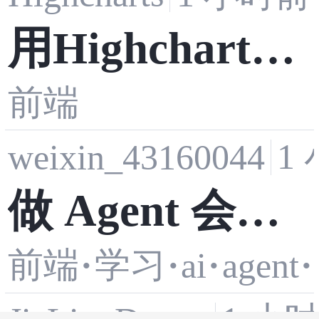
用Highcharts
前端
如何动态向一
1
weixin_43160044
个序列添加点-
做 Agent 会用
示列讲解
前端
学习
·
·
ai
·
agent
·
到的 Node API