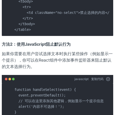
  <tbody>

    <tr>

      <td className="no-select">禁止选择的内容</td>
    </tr>

  </tbody>

</table>
方法2：使用JavaScript阻止默认行为
如果你需要在用户尝试选择文本时执行某些操作（例如显示一
个提示），你可以在React组件中添加事件监听器来阻止默认
的文本选择行为。
javascript
复制代码
function handleSelect(event) {

  event.preventDefault();

  // 可以在这里添加其他逻辑，例如显示一个提示信息

  alert('内容不可选择！');

}